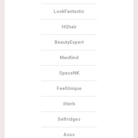
LookFantastic
HQhair
BeautyExpert
ManKind
SpaceNK
FeelUnique
iHerb
Selfridges
Asos