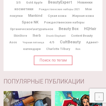
BeautyExpert
Новинки
3/5
Gold Apple
косметики
Мои
Рождественские наборы 2021
покупки
Mankind
Жирная кожа
Сухая кожа
Space NK
Рождественские наборы
Beauty Box
HQHair
Органическое\натуральное
Iherb
Content Beauty
SkinStore
Drunk Elephant
CultBeauty
Адвент-
Asos
4/5
Черная пятница
календари
Charlotte Tilbury
Ren
Поиск по тегам
ПОПУЛЯРНЫЕ ПУБЛИКАЦИИ
↓