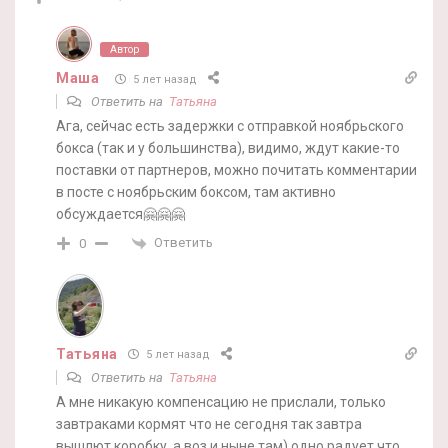
Автор
Маша
5 лет назад
Ответить на
Татьяна
Ага, сейчас есть задержки с отправкой ноябрьского
бокса (так и у большинства), видимо, ждут какие-то
поставки от партнеров, можно почитать комментарии
в посте с ноябрьским боксом, там активно
обсуждается🤗🤗🤗
Ответить
0
Татьяна
5 лет назад
Ответить на
Татьяна
А мне никакую компенсацию не прислали, только
завтраками кормят что не сегодня так завтра
вышлют коробку, а воз и ныне там) одно радует что