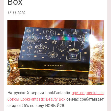
Box
16.11.2020
На русской версии LookFantastic
при подписке на
боксы LookFantastic Beauty Box
сейчас срабатывает
скидка 25% по коду НОВЫЙ28.