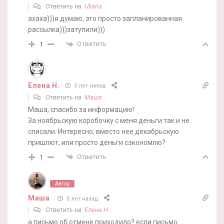
Ответить на
Uliana
ахаха)))я думаю, это просто запланированная
рассылка)))затупили)))
Ответить
1
Елена Н.
5 лет назад
Ответить на
Маша
Маша, спасибо за информацию!
За ноябрьскую коробочку с меня деньги так и не
списали. Интересно, вместо нее декабрьскую
пришлют, или просто деньги сэкономлю?
Ответить
1
Автор
Маша
5 лет назад
Ответить на
Елена Н.
а письмо об отмене приходило? если письмо