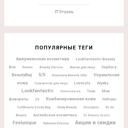
Л’Этуаль
ПОПУЛЯРНЫЕ ТЕГИ
Американская косметика
Lookfantastic Beauty
Box
Sephora
Elemis
Beauty Heroes
Маска для лица
5/5
BeautyBay
Нормальная
Anastasia Beverly Hills
кожа
LoveLula
Alyaka
Сыворотка для лица
Lookfantastic
Мои
Omorovicza
Тени
фавориты
Комбинированная кожа
Наборы
2/5
Huda Beauty
Ile de
CultBeauty Goody Bag
Hourglass
Английская косметика
Beaute
Dr Dennis Gross
Акции и скидки
Feelunique
Natasha Denona