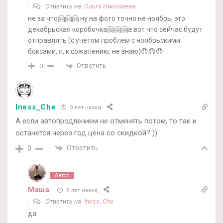
Ответить на
Ольга Николаева
не за что🤗🤗🤗 ну на фото точно не ноябрь, это
декабрьская коробочка🤗🤗🤗а вот что сейчас будут
отправлять (с учетом проблем с ноябрьскими
боксами, я, к сожалению, не знаю)😞😞😞
Ответить
0
Iness_Che
5 лет назад
А если автопродлением не отменять потом, то так и
останется через год цена со скидкой? ))
Ответить
0
Автор
Маша
5 лет назад
Ответить на
Iness_Che
да