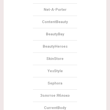
Net-A-Porter
ContentBeauty
BeautyBay
BeautyHeroes
SkinStore
YesStyle
Sephora
Золотое Яблоко
CurrentBody