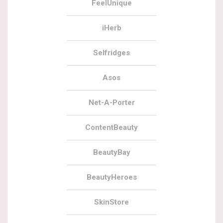
FeelUnique
iHerb
Selfridges
Asos
Net-A-Porter
ContentBeauty
BeautyBay
BeautyHeroes
SkinStore