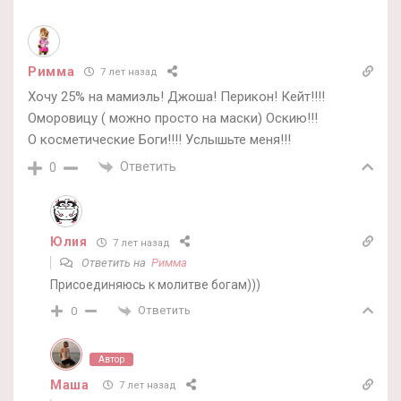
Римма
7 лет назад
Хочу 25% на мамиэль! Джоша! Перикон! Кейт!!!!
Оморовицу ( можно просто на маски) Оскию!!!
О косметические Боги!!!! Услышьте меня!!!
Ответить
0
Юлия
7 лет назад
Ответить на
Римма
Присоединяюсь к молитве богам)))
Ответить
0
Автор
Маша
7 лет назад