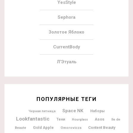
YesStyle
Sephora
Золотое Яблоко
CurrentBody
Л’Этуаль
ПОПУЛЯРНЫЕ ТЕГИ
Space NK
Наборы
Черная пятница
Lookfantastic
Asos
Тени
Ile de
Hourglass
Gold Apple
Content Beauty
Beaute
Omorovicza