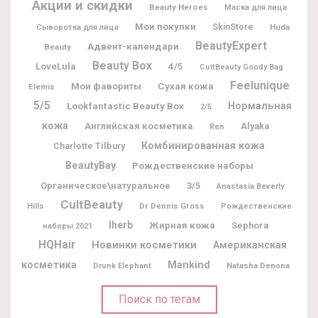
Акции и скидки
Beauty Heroes
Маска для лица
Мои покупки
SkinStore
Huda
Сыворотка для лица
BeautyExpert
Адвент-календари
Beauty
Beauty Box
LoveLula
4/5
CultBeauty Goody Bag
Feelunique
Мои фавориты
Сухая кожа
Elemis
5/5
Lookfantastic Beauty Box
Нормальная
2/5
кожа
Английская косметика
Alyaka
Ren
Комбинированная кожа
Charlotte Tilbury
BeautyBay
Рождественские наборы
Органическое\натуральное
3/5
Anastasia Beverly
CultBeauty
Dr Dennis Gross
Hills
Рождественские
Iherb
Жирная кожа
Sephora
наборы 2021
HQHair
Новинки косметики
Американская
косметика
Mankind
Natasha Denona
Drunk Elephant
Поиск по тегам