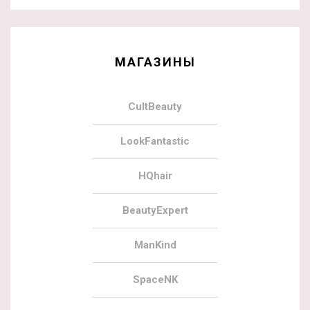
МАГАЗИНЫ
CultBeauty
LookFantastic
HQhair
BeautyExpert
ManKind
SpaceNK