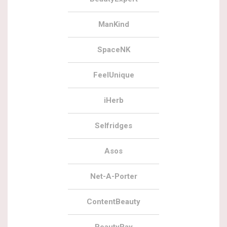
ManKind
SpaceNK
FeelUnique
iHerb
Selfridges
Asos
Net-A-Porter
ContentBeauty
BeautyBay