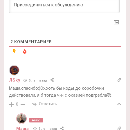
2
КОММЕНТАРИЕВ
ЛSky
5 лет назад
Маша,спасибо:)Ох,хоть бы коды до коробочки
действовали, я б тогда ч-н с оказией подгребла🥰
Ответить
0
Автор
Маша
5 лет назад