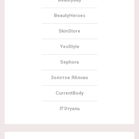
BeautyHeroes
SkinStore
YesStyle
Sephora
Золотое Яблоко
CurrentBody
Л’Этуаль