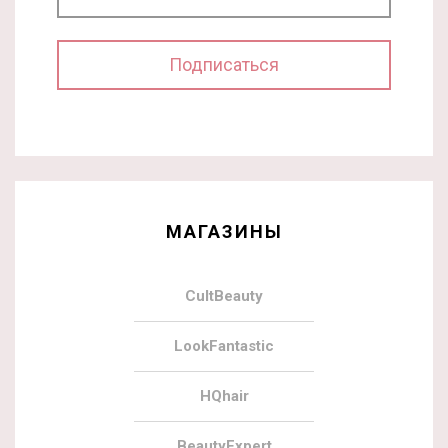
МАГАЗИНЫ
CultBeauty
LookFantastic
HQhair
BeautyExpert