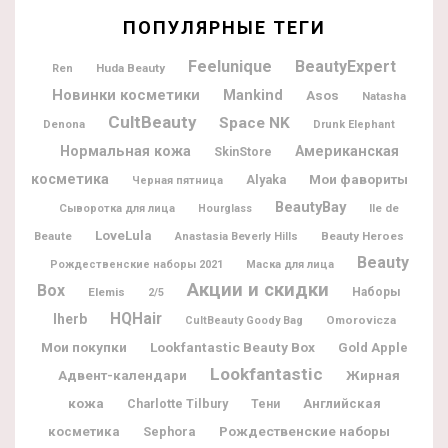
ПОПУЛЯРНЫЕ ТЕГИ
Feelunique
BeautyExpert
Huda Beauty
Ren
Новинки косметики
Mankind
Asos
Natasha
CultBeauty
Space NK
Denona
Drunk Elephant
Нормальная кожа
Американская
SkinStore
косметика
Мои фавориты
Alyaka
Черная пятница
BeautyBay
Ile de
Сыворотка для лица
Hourglass
LoveLula
Beaute
Beauty Heroes
Anastasia Beverly Hills
Beauty
Рождественские наборы 2021
Маска для лица
Акции и скидки
Box
Elemis
Наборы
2/5
HQHair
Iherb
Omorovicza
CultBeauty Goody Bag
Мои покупки
Lookfantastic Beauty Box
Gold Apple
Lookfantastic
Адвент-календари
Жирная
кожа
Charlotte Tilbury
Английская
Тени
Рождественские наборы
косметика
Sephora