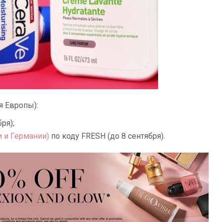
я Европы):
ря);
и и Германии)
по коду FRESH (до 8 сентября).