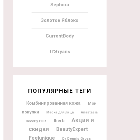
Sephora
Золотое Яблоко
CurrentBody
Л’Этуаль
ПОПУЛЯРНЫЕ ТЕГИ
Комбинированная кожа
Мои
покупки
Маска для лица
Anastasia
Акции и
Iherb
Beverly Hills
скидки
BeautyExpert
Feelunique
Dr Dennis Gross