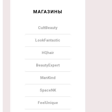
МАГАЗИНЫ
CultBeauty
LookFantastic
HQhair
BeautyExpert
ManKind
SpaceNK
FeelUnique