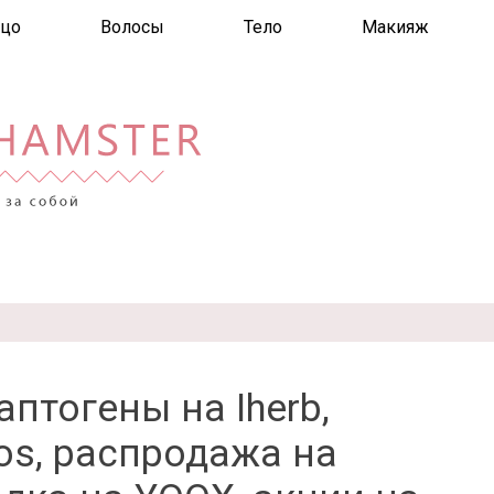
цо
Волосы
Тело
Макияж
птогены на Iherb,
os, распродажа на