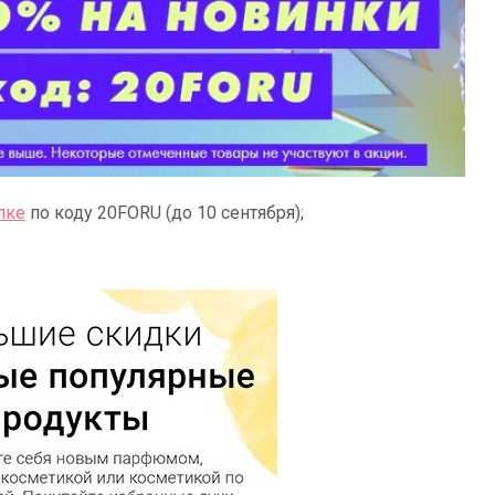
лке
по коду 20FORU (до 10 сентября);