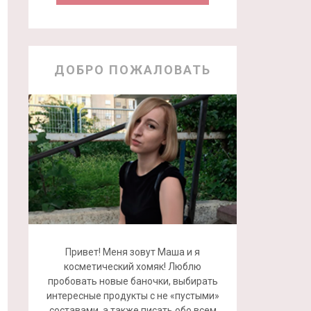
ДОБРО ПОЖАЛОВАТЬ
Привет! Меня зовут Маша и я
косметический хомяк! Люблю
пробовать новые баночки, выбирать
интересные продукты с не «пустыми»
составами, а также писать обо всем