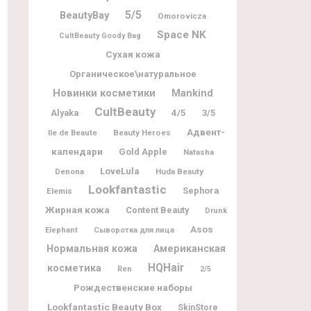
5/5
BeautyBay
Omorovicza
Space NK
CultBeauty Goody Bag
Сухая кожа
Органическое\натуральное
Новинки косметики
Mankind
CultBeauty
Alyaka
4/5
3/5
Адвент-
Ile de Beaute
Beauty Heroes
календари
Gold Apple
Natasha
LoveLula
Denona
Huda Beauty
Lookfantastic
Sephora
Elemis
Жирная кожа
Content Beauty
Drunk
Asos
Elephant
Сыворотка для лица
Нормальная кожа
Американская
HQHair
косметика
Ren
2/5
Рождественские наборы
Lookfantastic Beauty Box
SkinStore