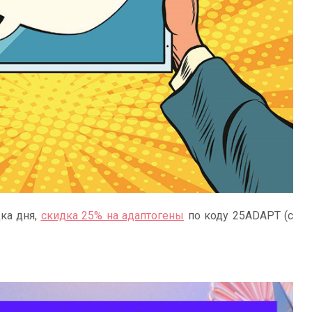
дка дня,
скидка 25% на адаптогены
по коду 25ADAPT (с