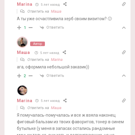
Marina
5 лет назад
Ответить на
Маша
А ты уже осчастливила херб своим визитом? 🙂
Ответить
1
Автор
Маша
5 лет назад
Ответить на
Marina
ага, оформила небольшой заказик))
Ответить
2
Marina
5 лет назад
Ответить на
Маша
Я помучалась-помучалась и все ж взяла наконец
фиговый бальзам из твоих фаворитов, тонер в синем
бутыльке (у меня в запасах остались рандомные
миньки только, они хоть и долгоиграющие, но не