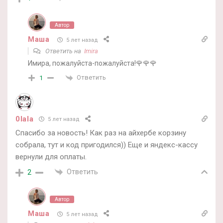
Автор
Маша
5 лет назад
Ответить на
Imira
Имира, пожалуйста-пожалуйста!🌹🌹🌹
Ответить
1
0lala
5 лет назад
Спасибо за новость! Как раз на айхербе корзину
собрала, тут и код пригодился)) Еще и яндекс-кассу
вернули для оплаты.
Ответить
2
Автор
Маша
5 лет назад