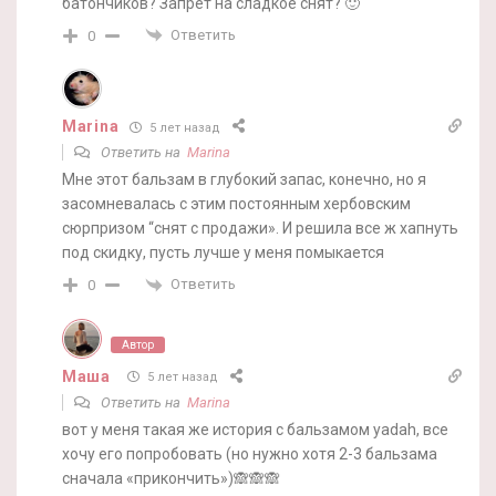
батончиков? Запрет на сладкое снят? 🙂
Ответить
0
Marina
5 лет назад
Ответить на
Marina
Мне этот бальзам в глубокий запас, конечно, но я
засомневалась с этим постоянным хербовским
сюрпризом “снят с продажи». И решила все ж хапнуть
под скидку, пусть лучше у меня помыкается
Ответить
0
Автор
Маша
5 лет назад
Ответить на
Marina
вот у меня такая же история с бальзамом yadah, все
хочу его попробовать (но нужно хотя 2-3 бальзама
сначала «прикончить»)🙈🙈🙈