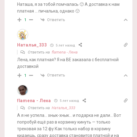
Наташа, я за тобой помчалась 🙂 А доставка к нам
платная … пичалька, однако 🙁
Ответить
1
Наталья_333
5 лет назад
Ответить на
flamena - Лена
Лена, как платная? Я на BE заказала с бесплатной
доставкой
Ответить
1
flamena - Лена
5 лет назад
Ответить на
Наталья_333
А я не успела… хнык-хнык… и подарка не дали… Вот
попробуй ещё раз в корзинку кинуть — только
трековая за 12 фу Как только набор в корзину
кидаешь, сразу доставка становится платной и на