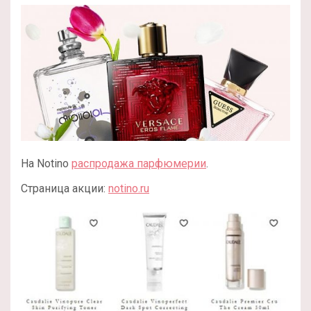
На Notino
распродажа парфюмерии
.
Страница акции:
notino.ru