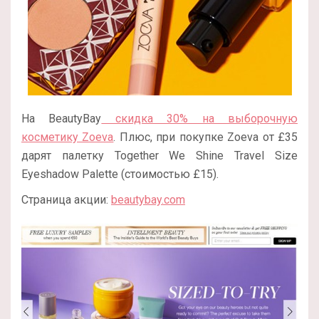
На BeautyBay
скидка 30% на выборочную
косметику Zoeva
. Плюс, при покупке Zoeva от £35
дарят палетку Together We Shine Travel Size
Eyeshadow Palette (стоимостью £15).
Страница акции:
beautybay.com