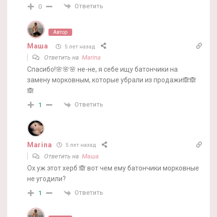
Ответить
0
Автор
Маша
5 лет назад
Ответить на
Marina
Спасибо!🌸🌸🌸 не-не, я себе ищу батончики на
замену морковным, которые убрали из продажи🙈🙈
🙈
Ответить
1
Marina
5 лет назад
Ответить на
Маша
Ох уж этот херб 🙈 вот чем ему батончики морковные
не угодили?
Ответить
1