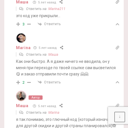
Маша
5 лет назад
Ответить на
Marina211
это код уже прикрыли…
Ответить
3
Marina
5 лет назад
Ответить на
Маша
Как они быстро. А я даже ничего не вводила, он у
меня при переходе по твоей ссылке сам высветился
😋 и заказ отправили почти сразу 🤗🤗
Ответить
2
Автор
Маша
5 лет назад
Ответить на
Marina
↓
я так понимаю, это глючный код (который изначально
для другой скидки и другой страны планировался)🙈