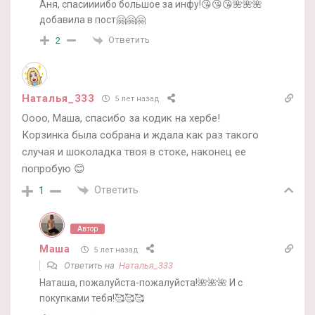
Аня, спасиииибо большое за инфу!😘😘😘🌺🌺🌺
добавила в пост🤗🤗🤗
Ответить
2
Наталья_333
5 лет назад
Оооо, Маша, спасибо за кодик на хербе!
Корзинка была собрана и ждала как раз такого
случая и шоколадка твоя в стоке, наконец ее
попробую 😊
Ответить
1
Автор
Маша
5 лет назад
Ответить на
Наталья_333
Наташа, пожалуйста-пожалуйста!🌺🌺🌺 И с
покупками тебя!🥰🥰🥰