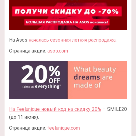
На Asos
началась сезонная летняя распродажа
.
Страница акции:
asos.com
На Feelunique новый код на скидку 20%
– SMILE20
(до 11 июня).
Страница акции:
feelunique.com