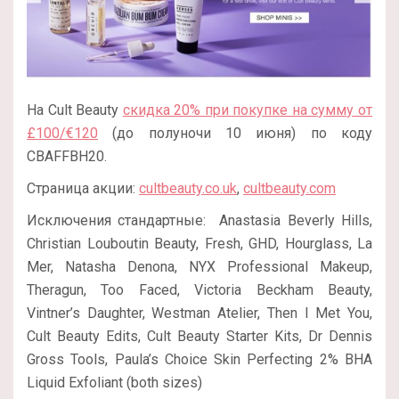
На Cult Beauty
скидка 20% при покупке на сумму от
£100/€120
(до полуночи 10 июня) по коду
CBAFFBH20
.
Страница акции:
cultbeauty.co.uk
,
cultbeauty.com
Исключения стандартные:
Anastasia Beverly Hills,
Christian Louboutin Beauty, Fresh, GHD, Hourglass, La
Mer, Natasha Denona, NYX Professional Makeup,
Theragun, Too Faced, Victoria Beckham Beauty,
Vintner’s Daughter, Westman Atelier, Then I Met You,
Cult Beauty Edits, Cult Beauty Starter Kits, Dr Dennis
Gross Tools, Paula’s Choice Skin Perfecting 2% BHA
Liquid Exfoliant (both sizes)