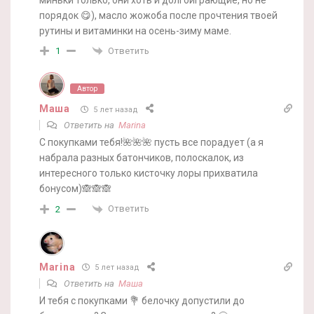
порядок 😋), масло жожоба после прочтения твоей
рутины и витаминки на осень-зиму маме.
Ответить
1
Автор
Маша
5 лет назад
Ответить на
Marina
С покупками тебя!🌺🌺🌺 пусть все порадует (а я
набрала разных батончиков, полоскалок, из
интересного только кисточку лоры прихватила
бонусом)🙈🙈🙈
Ответить
2
Marina
5 лет назад
Ответить на
Маша
И тебя с покупками 💐 белочку допустили до