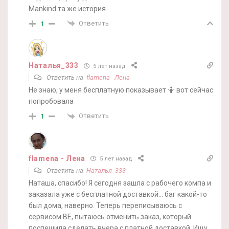
Mankind та же история.
Ответить
1
Наталья_333
5 лет назад
Ответить на
flamena - Лена
Не знаю, у меня бесплатную показывает 🤷 вот сейчас
попробовала
Ответить
1
flamena - Лена
5 лет назад
Ответить на
Наталья_333
Наташа, спасибо! Я сегодня зашла с рабочего компа и
заказала уже с бесплатной доставкой… баг какой-то
был дома, наверно. Теперь переписываюсь с
сервисом BE, пытаюсь отменить заказ, который
поспешила сделать вчера с платной доставкой. Ищу