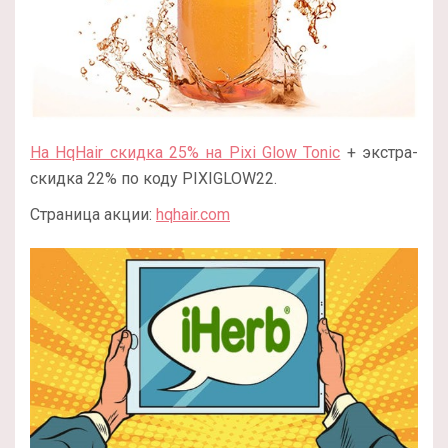
На HqHair скидка 25% на Pixi Glow Tonic
+ экстра-
скидка 22% по коду PIXIGLOW22.
Страница акции:
hqhair.com