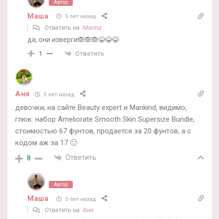
Автор
Маша
5 лет назад
Ответить на
Marina
да, они изверги🙈🙈🙈😂😂😂
Ответить
1
Аня
5 лет назад
девочки, на сайте Beauty expert и Mankind, видимо,
глюк: набор Ameliorate Smooth Skin Supersize Bundle,
стоимостью 67 фунтов, продается за 20 фунтов, а с
кодом аж за 17 🙂
Ответить
8
Автор
Маша
5 лет назад
Ответить на
Аня