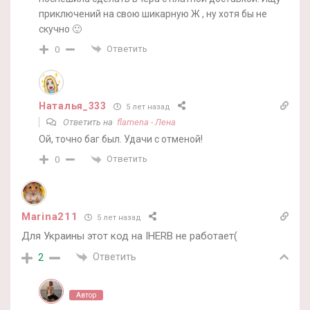
приключений на свою шикарную Ж , ну хотя бы не
скучно 🙂
Ответить
0
Наталья_333
5 лет назад
Ответить на
flamena - Лена
Ой, точно баг был. Удачи с отменой!
Ответить
0
Marina211
5 лет назад
Для Украины этот код на IHERB не работает(
Ответить
2
Автор