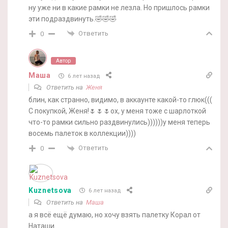
ну уже ни в какие рамки не лезла. Но пришлось рамки
эти подраздвинуть.🤣🤣🤣
Ответить
0
Автор
Маша
6 лет назад
Ответить на
Женя
блин, как странно, видимо, в аккаунте какой-то глюк(((
С покупкой, Женя!🌷🌷🌷ох, у меня тоже с шарлоткой
что-то рамки сильно раздвинулись))))))у меня теперь
восемь палеток в коллекции))))
Ответить
0
Kuznetsova
6 лет назад
Ответить на
Маша
а я всё ещё думаю, но хочу взять палетку Корал от
Наташи…