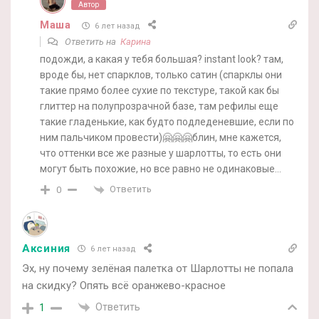
Автор
Маша
6 лет назад
Ответить на
Карина
подожди, а какая у тебя большая? instant look? там,
вроде бы, нет спарклов, только сатин (спарклы они
такие прямо более сухие по текстуре, такой как бы
глиттер на полупрозрачной базе, там рефилы еще
такие гладенькие, как будто подледеневшие, если по
ним пальчиком провести)🤗🤗🤗блин, мне кажется,
что оттенки все же разные у шарлотты, то есть они
могут быть похожие, но все равно не одинаковые…
Ответить
0
Аксиния
6 лет назад
Эх, ну почему зелёная палетка от Шарлотты не попала
на скидку? Опять всё оранжево-красное
Ответить
1