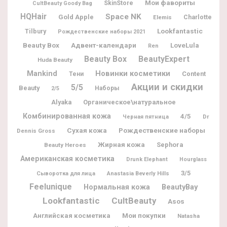
Мои фавориты
SkinStore
CultBeauty Goody Bag
HQHair
Space NK
Gold Apple
Charlotte
Elemis
Lookfantastic
Tilbury
Рождественские наборы 2021
Beauty Box
Адвент-календари
LoveLula
Ren
Beauty Box
BeautyExpert
Huda Beauty
Новинки косметики
Mankind
Content
Тени
Акции и скидки
5/5
Beauty
Наборы
2/5
Alyaka
Органическое\натуральное
Комбинированная кожа
4/5
Dr
Черная пятница
Рождественские наборы
Сухая кожа
Dennis Gross
Жирная кожа
Sephora
Beauty Heroes
Американская косметика
Drunk Elephant
Hourglass
3/5
Сыворотка для лица
Anastasia Beverly Hills
Feelunique
BeautyBay
Нормальная кожа
Lookfantastic
CultBeauty
Asos
Мои покупки
Английская косметика
Natasha