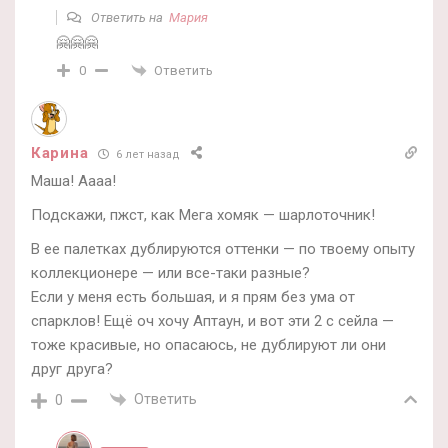
Ответить на
Мария
🤗🤗🤗
Ответить
0
Карина
6 лет назад
Маша! Аааа!
Подскажи, пжст, как Мега хомяк — шарлоточник!
В ее палетках дублируются оттенки — по твоему опыту
коллекционере — или все-таки разные?
Если у меня есть большая, и я прям без ума от
спарклов! Ещё оч хочу Аптаун, и вот эти 2 с сейла —
тоже красивые, но опасаюсь, не дублируют ли они
друг друга?
Ответить
0