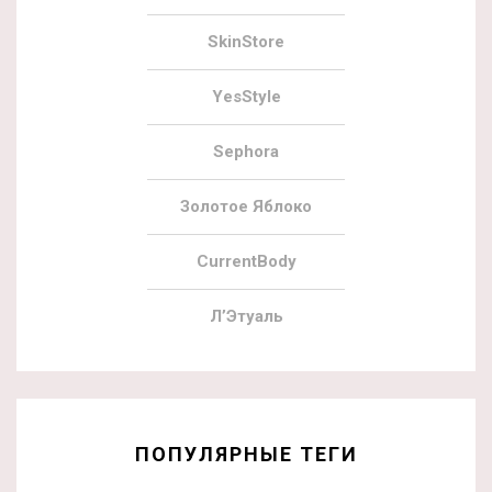
SkinStore
YesStyle
Sephora
Золотое Яблоко
CurrentBody
Л’Этуаль
ПОПУЛЯРНЫЕ ТЕГИ