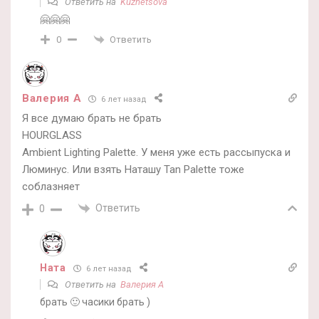
Ответить на
Kuznetsova
🤗🤗🤗
Ответить
0
Валерия А
6 лет назад
Я все думаю брать не брать
HOURGLASS
Ambient Lighting Palette. У меня уже есть рассыпуска и
Люминус. Или взять Наташу Tan Palette тоже
соблазняет
Ответить
0
Ната
6 лет назад
Ответить на
Валерия А
брать 🙂 часики брать )