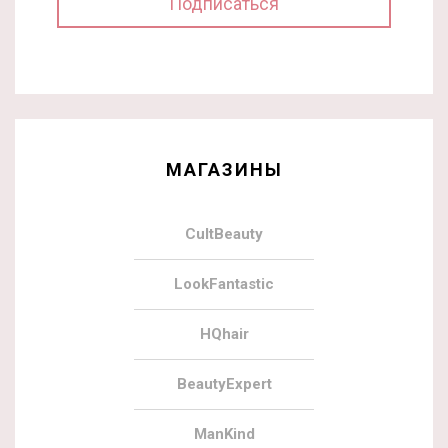
МАГАЗИНЫ
CultBeauty
LookFantastic
HQhair
BeautyExpert
ManKind