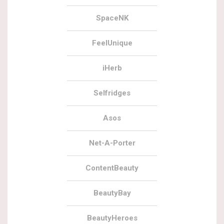
SpaceNK
FeelUnique
iHerb
Selfridges
Asos
Net-A-Porter
ContentBeauty
BeautyBay
BeautyHeroes