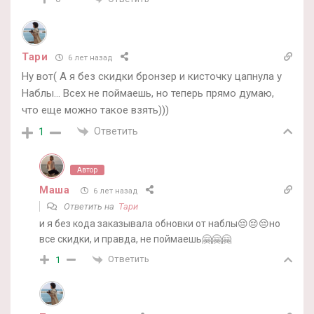
Тари
6 лет назад
Ну вот( А я без скидки бронзер и кисточку цапнула у
Наблы… Всех не поймаешь, но теперь прямо думаю,
что еще можно такое взять)))
Ответить
1
Автор
Маша
6 лет назад
Ответить на
Тари
и я без кода заказывала обновки от наблы😔😔😔но
все скидки, и правда, не поймаешь🤗🤗🤗
Ответить
1