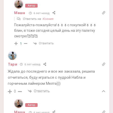
Автор
Маша
6 лет назад
Ответить на
Ксения
Пожалуйста-пожалуйста!🌷🌷🌷с покупкой!🌷🌷🌷
блин, я тоже сегодня целый день на эту палетку
смотрю🥰🥰🥰
Ответить
1
Тари
6 лет назад
Ждала до последнего и все же заказала, решила
отчитаться, буду играться с пудрой Набла и
горчичным лайнером Мелта)))
Ответить
0
Автор
Маша
6 лет назад