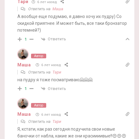
Тари
6 лет назад
Ответить на
Маша
А вообще еще подумаю, я давно хочу их пудру) Со
скидкой приятнее. И может быть, все таки бронзатор
потемней?)
Ответить
1
Автор
Маша
6 лет назад
Ответить на
Тари
на пудру я тоже посматриваю🤗🤗🤗
Ответить
1
Автор
Маша
6 лет назад
Ответить на
Тари
Я, кстати, как раз сегодня подучила свои новые
баночки от набла, какие же они красиииивые!!😍😍😍