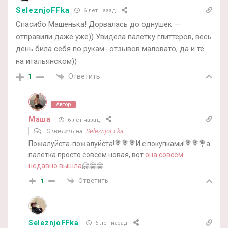
SeleznjoFFka
6 лет назад
Спасибо Машенька! Дорвалась до однушек —
отправили даже уже)) Увидела палетку глиттеров, весь
день била себя по рукам- отзывов маловато, да и те
на итальянском))
Ответить
1
Автор
Маша
6 лет назад
Ответить на
SeleznjoFFka
Пожалуйста-пожалуйста!💐💐💐И с покупками!💐💐💐а
палетка просто совсем новая, вот
она совсем
недавно вышла
🤗🤗🤗
Ответить
1
SeleznjoFFka
6 лет назад