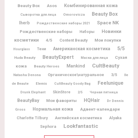
Beauty Box
Комбинированная кожа
Asos
Beauty Box
Omorovicza
Сыворотка для лица
Space NK
Iherb
Рождественские наборы 2021
Новинки
Рождественские наборы
Наборы
косметики
Мои покупки
4/5
Content Beauty
5/5
Американская косметика
Тени
Hourglass
BeautyExpert
Сухая
Huda Beauty
Маска для лица
CultBeauty
Mankind
кожа
Beauty Heroes
Органическое\натуральное
3/5
Natasha Denona
Ile
Feelunique
de Beaute
Elemis
CultBeauty Goody Bag
SkinStore
Drunk Elephant
2/5
Черная пятница
BeautyBay
HQHair
Мои фавориты
Dr Dennis
Нормальная кожа
Адвент-календари
Gross
Charlotte Tilbury
Английская косметика
Alyaka
Lookfantastic
Sephora