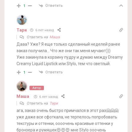
Ответить
1
Тари
6 лет назад
Ответить на
Маша
Дааа? Уже? Я еще только сделанный неделей ранее
заказ получила… Что же они так меня мучают)))
Уже закинула в корзину пудру и думаю между Dreamy
Creamy Liquid Lipstick или Stylo, тем что светлый.
Ответить
1
Автор
Маша
6 лет назад
Ответить на
Тари
ага, заказ очень быстро примчался в этот раз🤗🤗🤗
уже даже все сфоткала, не терпелось попробовать
текстуры и оттенки, оооочень красивые оттенки у
бронзера и румяшек😍😍😍 мне Stylo ооочень