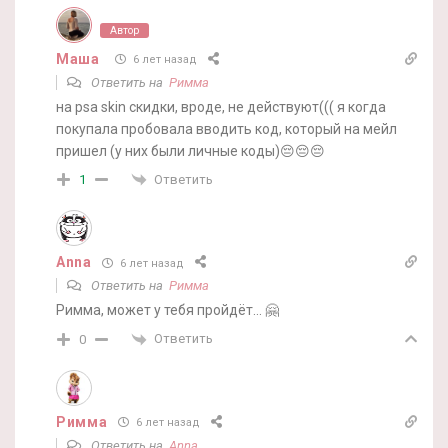
Автор
Маша
6 лет назад
Ответить на
Римма
на psa skin скидки, вроде, не действуют((( я когда
покупала пробовала вводить код, который на мейл
пришел (у них были личные коды)😔😔😔
Ответить
1
Anna
6 лет назад
Ответить на
Римма
Римма, может у тебя пройдёт… 🤗
Ответить
0
Римма
6 лет назад
Ответить на
Anna