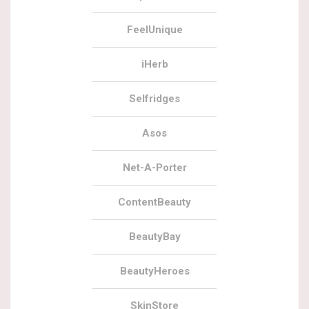
FeelUnique
iHerb
Selfridges
Asos
Net-A-Porter
ContentBeauty
BeautyBay
BeautyHeroes
SkinStore