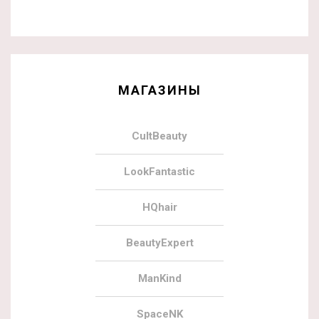
МАГАЗИНЫ
CultBeauty
LookFantastic
HQhair
BeautyExpert
ManKind
SpaceNK