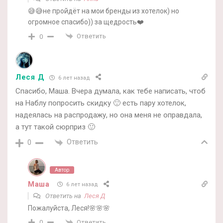
😅😅не пройдёт на мои бренды из хотелок) но
огромное спасибо)) за щедрость❤️
Ответить
0
Леся Д
6 лет назад
Спасибо, Маша. Вчера думала, как тебе написать, чтоб
на Наблу попросить скидку 🙂 есть пару хотелок,
надеялась на распродажу, но она меня не оправдала,
а тут такой сюрприз 🙂
Ответить
0
Автор
Маша
6 лет назад
Ответить на
Леся Д
Пожалуйста, Леся!🌸🌸🌸
Ответить
0