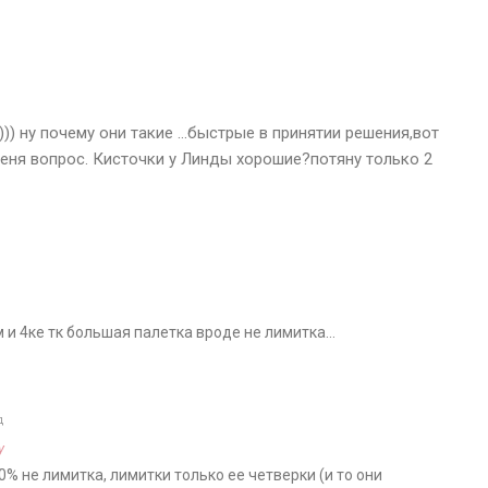
)) ну почему они такие …быстрые в принятии решения,вот
еня вопрос. Кисточки у Линды хорошие?потяну только 2
м и 4ке тк большая палетка вроде не лимитка…
д
y
% не лимитка, лимитки только ее четверки (и то они