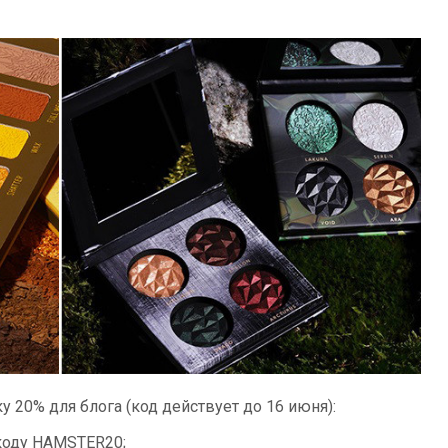
 20% для блога (код действует до 16 июня):
коду HAMSTER20;