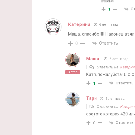
🤗🤗🤗
О
1
Катерина
6 лет назад
Маша, спасибо!!!! Наконец взя
Ответить
0
Маша
6 лет назад
Ответить на
Катерин
Автор
Катя, пожалуйста!🌷🌷🌷
Ответить
1
Тари
6 лет назад
Ответить на
Катерин
ооо) это которая 420 и
Ответить
0