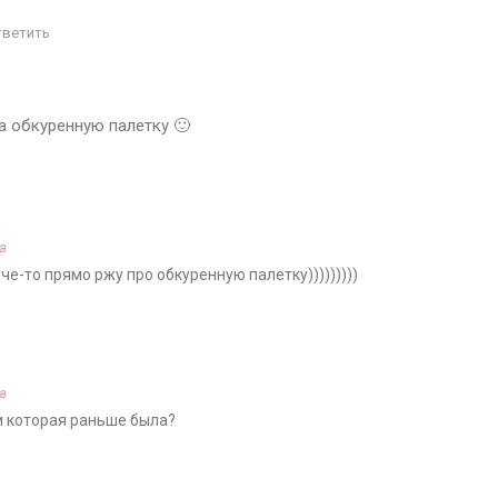
тветить
ла обкуренную палетку 🙂
а
че-то прямо ржу про обкуренную палетку)))))))))
а
ли которая раньше была?