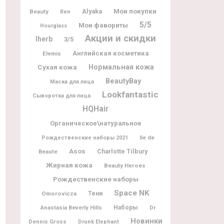
Мои покупки
Alyaka
Beauty
Ren
5/5
Мои фавориты
Hourglass
Акции и скидки
Iherb
3/5
Английская косметика
Elemis
Нормальная кожа
Сухая кожа
BeautyBay
Маска для лица
Lookfantastic
Сыворотка для лица
HQHair
Органическое\натуральное
Ile de
Рождественские наборы 2021
Asos
Charlotte Tilbury
Beaute
Жирная кожа
Beauty Heroes
Рождественские наборы
Space NK
Omorovicza
Тени
Наборы
Dr
Anastasia Beverly Hills
Новинки
Dennis Gross
Drunk Elephant