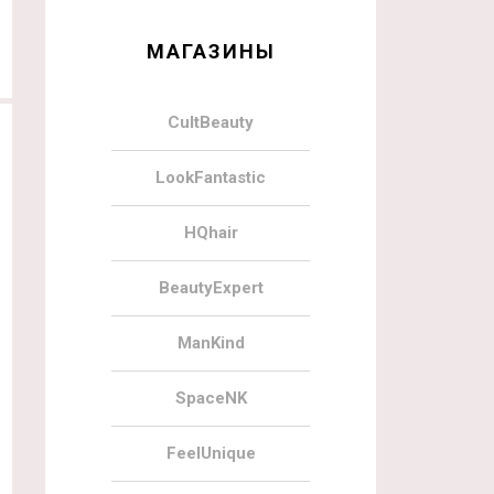
МАГАЗИНЫ
CultBeauty
LookFantastic
HQhair
BeautyExpert
ManKind
SpaceNK
FeelUnique