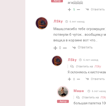
Автор
ага🤗🤗🤗
Ответить
1
ЛSky
6 лет назад
Маша,спасибо тебе огромущее )
потянули б чуток… вообщем,у м
вещи,а в корзине вот что…
Ответить
0
ЛSky
6 лет назад
Ответить на
ЛSky
Я склоняюсь к кисточка
Ответить
0
Маша
6 лет наза
Ответить на
ЛSk
Автор
большая палетка 100