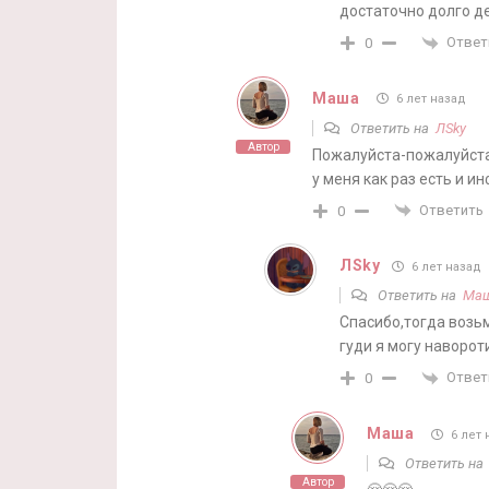
достаточно долго д
Ответ
0
Маша
6 лет назад
Ответить на
ЛSky
Автор
Пожалуйста-пожалуйста,
у меня как раз есть и инфи
Ответить
0
ЛSky
6 лет назад
Ответить на
Ма
Спасибо,тогда возьм
гуди я могу наворот
Ответ
0
Маша
6 лет 
Ответить н
Автор