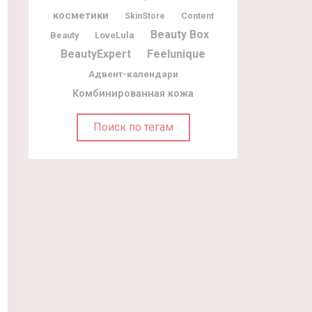
косметики
Content
SkinStore
Beauty Box
Beauty
LoveLula
BeautyExpert
Feelunique
Адвент-календари
Комбинированная кожа
Поиск по тегам