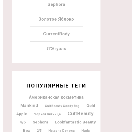
Sephora
Золотое Яблоко
CurrentBody
Л’Этуаль
ПОПУЛЯРНЫЕ ТЕГИ
Американская косметика
Mankind
Gold
CultBeauty Goody Bag
CultBeauty
Apple
Черная пятница
Lookfantastic Beauty
4/5
Sephora
Box
Natasha Denona
Huda
2/5