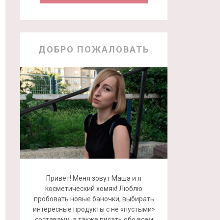
ДОБРО ПОЖАЛОВАТЬ
Привет! Меня зовут Маша и я
косметический хомяк! Люблю
пробовать новые баночки, выбирать
интересные продукты с не «пустыми»
составами, а также писать обо всем