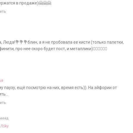
ержатся в продаже)🤗🤗🤗
ить
 Люда!💐💐💐блин, а я не пробовала ее кисти (только палетки,
нити, про нее скоро будет пост, и металлики)🤷‍♀️🤷‍♀️🤷‍♀️
ша
у паузу, ещё посмотрю на них, время есть)). На эйфории от
ить…
ить
назад
а
ЛSky