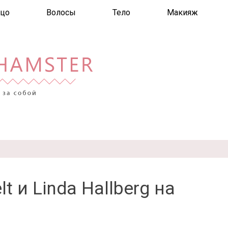
цо
Волосы
Тело
Макияж
t и Linda Hallberg на