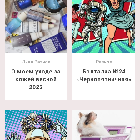
Лицо
Разное
Разное
О моем уходе за
Болталка №24
кожей весной
«Чернопятничная»
2022