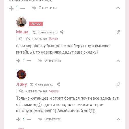
Ответить
1
Автор
Маша
6 лет назад
Ответить на
Женя
если коробочку быстро не разберут (ну в смысле
китайцы), то наверняка дадут еще скидку!!
Ответить
1
ЛSky
6 лет назад
Ответить на
Маша
Только китайцев и стоит бояться,почти все здесь аут
оф лимитед)) где-то попадался мне этот пре-
шампунь(склероз🤷‍♀️)-бомбический он😍))
Ответить
1