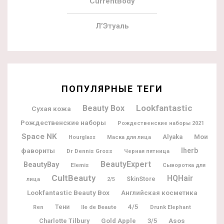
CurrentBody
Л’Этуаль
ПОПУЛЯРНЫЕ ТЕГИ
Lookfantastic
Beauty Box
Сухая кожа
Рождественские наборы
Рождественские наборы 2021
Space NK
Мои
Alyaka
Hourglass
Маска для лица
фавориты
Iherb
Dr Dennis Gross
Черная пятница
BeautyExpert
BeautyBay
Elemis
Сыворотка для
CultBeauty
HQHair
SkinStore
лица
2/5
Lookfantastic Beauty Box
Английская косметика
4/5
Тени
Ile de Beaute
Ren
Drunk Elephant
Charlotte Tilbury
Gold Apple
3/5
Asos