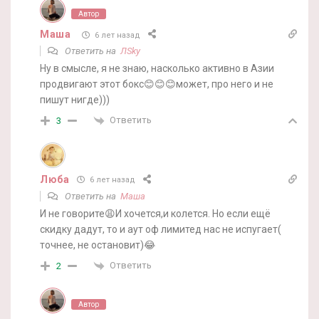
Автор
Маша
6 лет назад
Ответить на
ЛSky
Ну в смысле, я не знаю, насколько активно в Азии
продвигают этот бокс😊😊😊может, про него и не
пишут нигде)))
Ответить
3
Люба
6 лет назад
Ответить на
Маша
И не говорите😩И хочется,и колется. Но если ещё
скидку дадут, то и аут оф лимитед нас не испугает(
точнее, не остановит)😂
Ответить
2
Автор