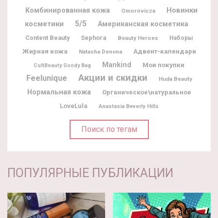
Новинки
Комбинированная кожа
Omorovicza
5/5
косметики
Американская косметика
Content Beauty
Sephora
Beauty Heroes
Наборы
Жирная кожа
Адвент-календари
Natasha Denona
Mankind
Мои покупки
CultBeauty Goody Bag
Акции и скидки
Feelunique
Huda Beauty
Нормальная кожа
Органическое\натуральное
LoveLula
Anastasia Beverly Hills
Поиск по тегам
ПОПУЛЯРНЫЕ ПУБЛИКАЦИИ