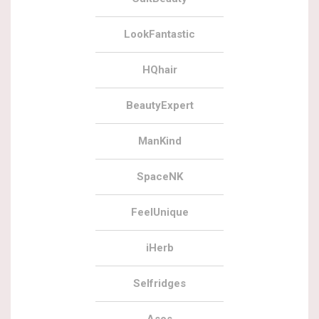
LookFantastic
HQhair
BeautyExpert
ManKind
SpaceNK
FeelUnique
iHerb
Selfridges