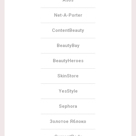
Asos
Net-A-Porter
ContentBeauty
BeautyBay
BeautyHeroes
SkinStore
YesStyle
Sephora
Золотое Яблоко