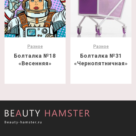
Разное
Разное
Болталка №18
Болталка №31
«Весенняя»
«Чернопятничная»