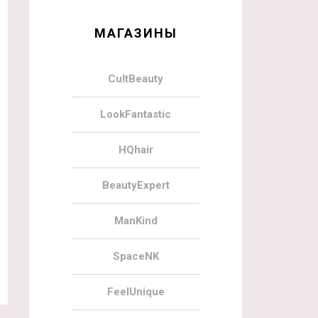
МАГАЗИНЫ
CultBeauty
LookFantastic
HQhair
BeautyExpert
ManKind
SpaceNK
FeelUnique