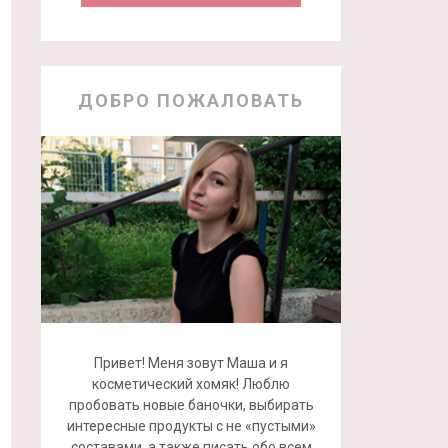
ДОБРО ПОЖАЛОВАТЬ
Привет! Меня зовут Маша и я
косметический хомяк! Люблю
пробовать новые баночки, выбирать
интересные продукты с не «пустыми»
составами, а также писать обо всем