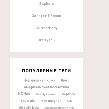
Sephora
Золотое Яблоко
CurrentBody
Л’Этуаль
ПОПУЛЯРНЫЕ ТЕГИ
Нормальная кожа
Iherb
Американская косметика
HQHair
Sephora
Beauty Heroes
Мои покупки
LoveLula
4/5
Beauty Box
Anastasia Beverly Hills