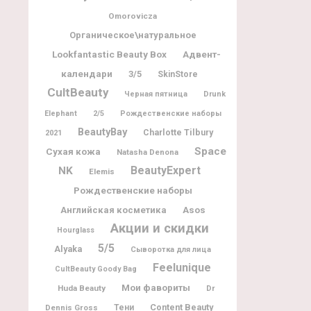
Omorovicza
Органическое\натуральное
Lookfantastic Beauty Box
Адвент-
календари
3/5
SkinStore
CultBeauty
Черная пятница
Drunk
Elephant
2/5
Рождественские наборы
BeautyBay
Charlotte Tilbury
2021
Space
Сухая кожа
Natasha Denona
BeautyExpert
NK
Elemis
Рождественские наборы
Английская косметика
Asos
Акции и скидки
Hourglass
5/5
Alyaka
Сыворотка для лица
Feelunique
CultBeauty Goody Bag
Мои фавориты
Huda Beauty
Dr
Content Beauty
Dennis Gross
Тени