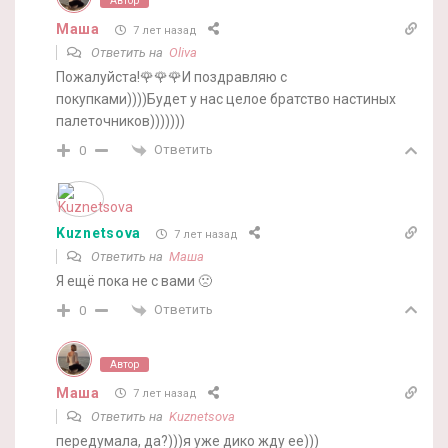
Автор
Маша
7 лет назад
Ответить на
Oliva
Пожалуйста!🌹🌹🌹И поздравляю с
покупками))))Будет у нас целое братство настиных
палеточников)))))))
Ответить
0
Kuznetsova
7 лет назад
Ответить на
Маша
Я ещё пока не с вами 🙁
Ответить
0
Автор
Маша
7 лет назад
Ответить на
Kuznetsova
передумала, да?)))я уже дико жду ее)))