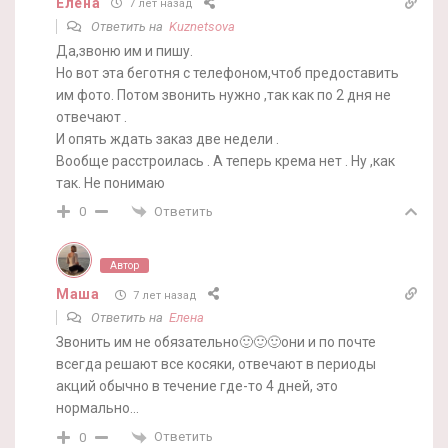
Елена
7 лет назад
Ответить на
Kuznetsova
Да,звоню им и пишу.
Но вот эта беготня с телефоном,чтоб предоставить
им фото. Потом звонить нужно ,так как по 2 дня не
отвечают .
И опять ждать заказ две недели .
Вообще расстроилась . А теперь крема нет . Ну ,как
так. Не понимаю
Ответить
0
Автор
Маша
7 лет назад
Ответить на
Елена
Звонить им не обязательно🙂🙂🙂они и по почте
всегда решают все косяки, отвечают в периоды
акций обычно в течение где-то 4 дней, это
нормально…
Ответить
0