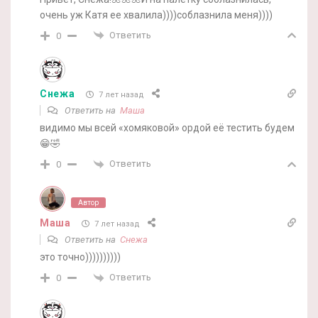
очень уж Катя ее хвалила))))соблазнила меня))))
Ответить
0
Снежа
7 лет назад
Ответить на
Маша
видимо мы всей «хомяковой» ордой её тестить будем
😁🤣
Ответить
0
Автор
Маша
7 лет назад
Ответить на
Снежа
это точно))))))))))
Ответить
0