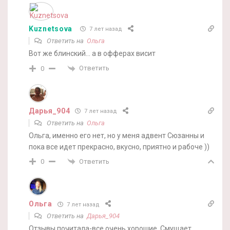
Kuznetsova
7 лет назад
Ответить на
Ольга
Вот же блинский… а в офферах висит
Ответить
0
Дарья_904
7 лет назад
Ответить на
Ольга
Ольга, именно его нет, но у меня адвент Сюзанны и
пока все идет прекрасно, вкусно, приятно и рабоче ))
Ответить
0
Ольга
7 лет назад
Ответить на
Дарья_904
Отзывы почитала-все очень хорошие. Смущает