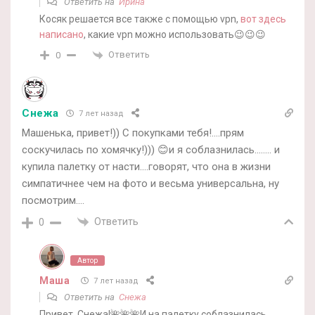
Ответить на
Ирина
Косяк решается все также с помощью vpn,
вот здесь
написано
, какие vpn можно использовать😉😉😉
Ответить
0
Снежа
7 лет назад
Машенька, привет!)) С покупками тебя!….прям
соскучилась по хомячку!))) 😊и я соблазнилась…….. и
купила палетку от насти….говорят, что она в жизни
симпатичнее чем на фото и весьма универсальна, ну
посмотрим….
Ответить
0
Автор
Маша
7 лет назад
Ответить на
Снежа
Привет, Снежа!🌺🌺🌺И на палетку соблазнилась,