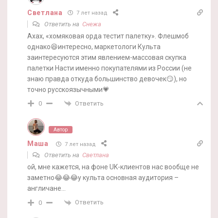
Светлана
7 лет назад
Ответить на
Снежа
Ахах, «хомяковая орда тестит палетку». Флешмоб
однако😆интересно, маркетологи Культа
заинтересуются этим явлением-массовая скупка
палетки Насти именно покупателями из России (не
знаю правда откуда большинство девочек😏), но
точно русскоязычными💗
Ответить
0
Автор
Маша
7 лет назад
Ответить на
Светлана
ой, мне кажется, на фоне UK-клиентов нас вообще не
заметно😂😂😂у культа основная аудитория –
англичане…
Ответить
0