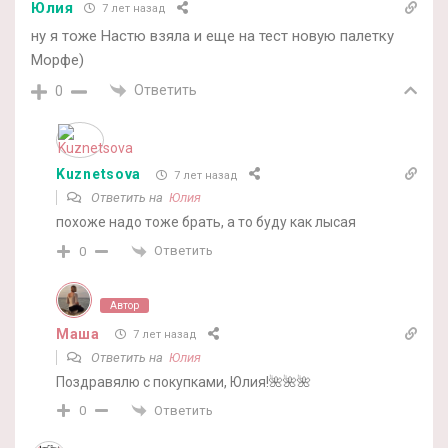
Юлия
7 лет назад
ну я тоже Настю взяла и еще на тест новую палетку
Морфе)
Ответить
0
Kuznetsova
7 лет назад
Ответить на
Юлия
похоже надо тоже брать, а то буду как лысая
Ответить
0
Автор
Маша
7 лет назад
Ответить на
Юлия
Поздравялю с покупками, Юлия!🌺🌺🌺
Ответить
0