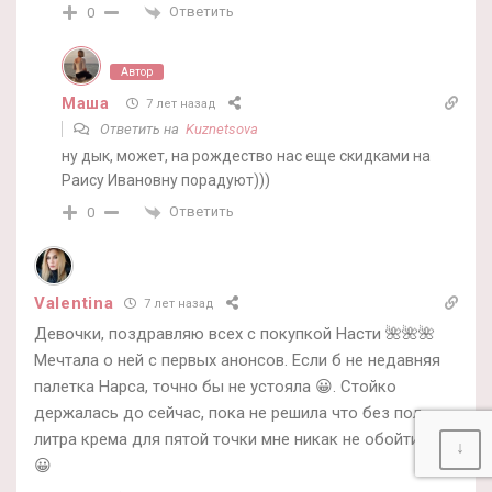
Ответить
0
Автор
Маша
7 лет назад
Ответить на
Kuznetsova
ну дык, может, на рождество нас еще скидками на
Раису Ивановну порадуют)))
Ответить
0
Valentina
7 лет назад
Девочки, поздравляю всех с покупкой Насти 🌺🌺🌺
Мечтала о ней с первых анонсов. Если б не недавняя
палетка Нарса, точно бы не устояла 😀. Стойко
держалась до сейчас, пока не решила что без пол-
литра крема для пятой точки мне никак не обойтись
↓
😀