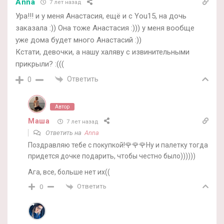
Anna
7 лет назад
Ура!!! и у меня Анастасия, ещё и с You15, на дочь
заказала :)) Она тоже Анастасия :))) у меня вообще
уже дома будет много Анастасий :))
Кстати, девочки, а нашу халяву с извинительными
прикрыли? :(((
Ответить
0
Автор
Маша
7 лет назад
Ответить на
Anna
Поздравляю тебе с покупкой!🌹🌹🌹Ну и палетку тогда
придется дочке подарить, чтобы честно было))))))
Ага, все, больше нет их((
Ответить
0