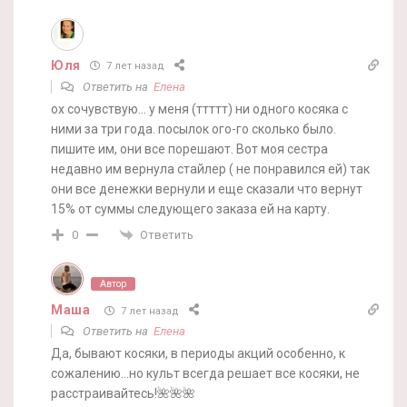
Юля
7 лет назад
Ответить на
Елена
ох сочувствую… у меня (ттттт) ни одного косяка с
ними за три года. посылок ого-го сколько было.
пишите им, они все порешают. Вот моя сестра
недавно им вернула стайлер ( не понравился ей) так
они все денежки вернули и еще сказали что вернут
15% от суммы следующего заказа ей на карту.
Ответить
0
Автор
Маша
7 лет назад
Ответить на
Елена
Да, бывают косяки, в периоды акций особенно, к
сожалению…но культ всегда решает все косяки, не
расстраивайтесь!🌺🌺🌺