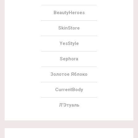
BeautyHeroes
SkinStore
YesStyle
Sephora
Золотое Яблоко
CurrentBody
Л’Этуаль