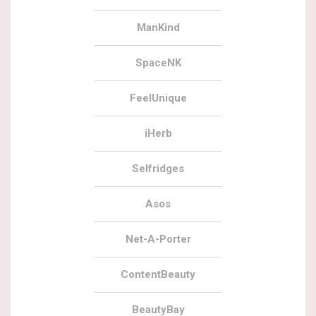
ManKind
SpaceNK
FeelUnique
iHerb
Selfridges
Asos
Net-A-Porter
ContentBeauty
BeautyBay