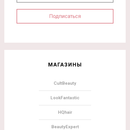
МАГАЗИНЫ
CultBeauty
LookFantastic
HQhair
BeautyExpert