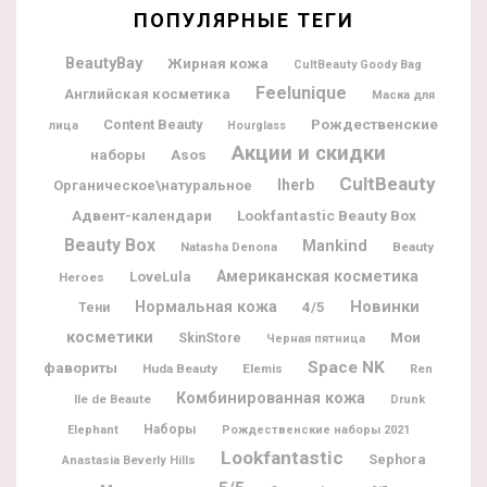
ПОПУЛЯРНЫЕ ТЕГИ
BeautyBay
Жирная кожа
CultBeauty Goody Bag
Feelunique
Английская косметика
Маска для
Рождественские
Content Beauty
лица
Hourglass
Акции и скидки
наборы
Asos
CultBeauty
Iherb
Органическое\натуральное
Адвент-календари
Lookfantastic Beauty Box
Beauty Box
Mankind
Natasha Denona
Beauty
Американская косметика
LoveLula
Heroes
Новинки
Нормальная кожа
4/5
Тени
косметики
Мои
SkinStore
Черная пятница
Space NK
фавориты
Huda Beauty
Elemis
Ren
Комбинированная кожа
Ile de Beaute
Drunk
Наборы
Elephant
Рождественские наборы 2021
Lookfantastic
Sephora
Anastasia Beverly Hills