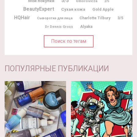
5/5
Мои покупки
Omorovicza
2/5
BeautyExpert
Сухая кожа
Gold Apple
HQHair
Charlotte Tilbury
3/5
Сыворотка для лица
Alyaka
Dr Dennis Gross
Поиск по тегам
ПОПУЛЯРНЫЕ ПУБЛИКАЦИИ