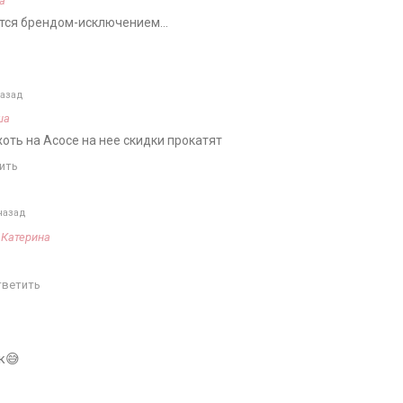
а
ется брендом-исключением…
назад
ша
 хоть на Асосе на нее скидки прокатят
ить
назад
а
Катерина
тветить
к😅