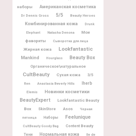
наборы
Американская косметика
5/5
Dr Dennis Gross
Beauty Heroes
Комбинированная кожа
Drunk
Мои
Natasha Denona
Elephant
фавориты
Сыворотка для лица
Lookfantastic
Жирная кожа
Beauty Box
Mankind
Hourglass
Органическое\натуральное
CultBeauty
Сухая кожа
3/5
Iherb
Ren
Anastasia Beverly Hills
Новинки косметики
Elemis
BeautyExpert
Lookfantastic Beauty
Box
Asos
SkinStore
Черная
Feelunique
Наборы
пятница
Content Beauty
CultBeauty Goody Bag
Нормальная кожа
Тени
Ile de