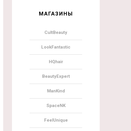
МАГАЗИНЫ
CultBeauty
LookFantastic
HQhair
BeautyExpert
ManKind
SpaceNK
FeelUnique