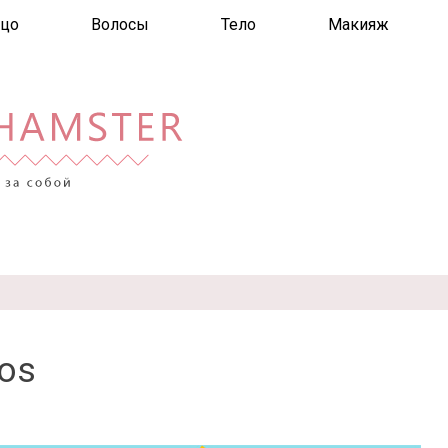
цо
Волосы
Тело
Макияж
os