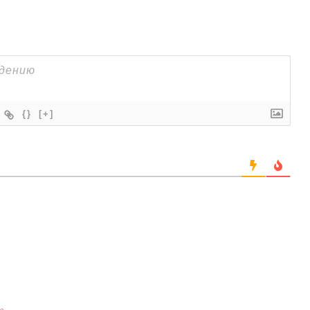
{}
[+]