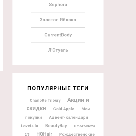
Sephora
Золотое Яблоко
CurrentBody
Л’Этуаль
ПОПУЛЯРНЫЕ ТЕГИ
Акции и
Charlotte Tilbury
скидки
Мои
Gold Apple
покупки
Адвент-календари
BeautyBay
LoveLula
Omorovicza
HQHair
Рождественские
2/5