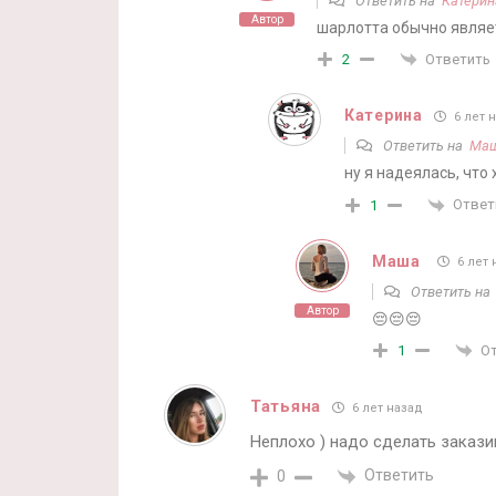
Ответить на
Катерин
Автор
шарлотта обычно явля
Ответить
2
Катерина
6 лет 
Ответить на
Ма
ну я надеялась, что
Ответ
1
Маша
6 лет 
Ответить н
Автор
😔😔😔
О
1
Татьяна
6 лет назад
Неплохо ) надо сделать закази
Ответить
0