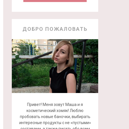
ДОБРО ПОЖАЛОВАТЬ
Привет! Меня зовут Маша и я
косметический хомяк! Люблю
пробовать новые баночки, выбирать
интересные продукты с не «пустыми»
составами, а также писать обо всем