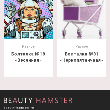
Разное
Разное
Болталка №18
Болталка №31
«Весенняя»
«Чернопятничная»