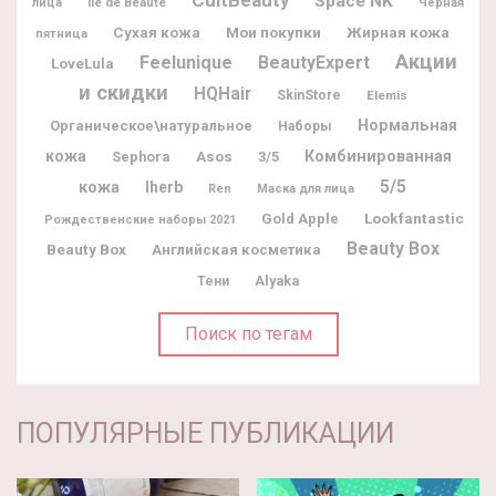
Space NK
Ile de Beaute
лица
Черная
Мои покупки
Жирная кожа
Сухая кожа
пятница
Акции
Feelunique
BeautyExpert
LoveLula
и скидки
HQHair
SkinStore
Elemis
Нормальная
Органическое\натуральное
Наборы
кожа
Комбинированная
Sephora
Asos
3/5
5/5
кожа
Iherb
Ren
Маска для лица
Lookfantastic
Gold Apple
Рождественские наборы 2021
Beauty Box
Beauty Box
Английская косметика
Alyaka
Тени
Поиск по тегам
ПОПУЛЯРНЫЕ ПУБЛИКАЦИИ