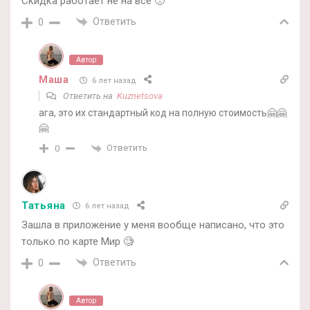
Скидка работает не на всё 🙁
Ответить
0
Автор
Маша
6 лет назад
Ответить на
Kuznetsova
ага, это их стандартный код на полную стоимость🤗🤗
🤗
Ответить
0
Татьяна
6 лет назад
Зашла в приложение у меня вообще написано, что это
только по карте Мир 🧐
Ответить
0
Автор