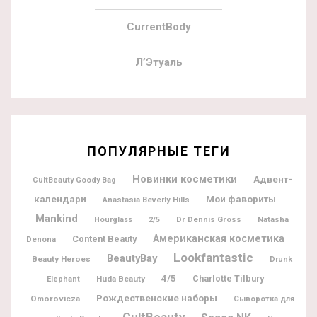
CurrentBody
Л’Этуаль
ПОПУЛЯРНЫЕ ТЕГИ
Новинки косметики
Адвент-
CultBeauty Goody Bag
календари
Мои фавориты
Anastasia Beverly Hills
Mankind
Dr Dennis Gross
Natasha
Hourglass
2/5
Американская косметика
Content Beauty
Denona
Lookfantastic
BeautyBay
Beauty Heroes
Drunk
4/5
Charlotte Tilbury
Huda Beauty
Elephant
Рождественские наборы
Omorovicza
Сыворотка для
CultBeauty