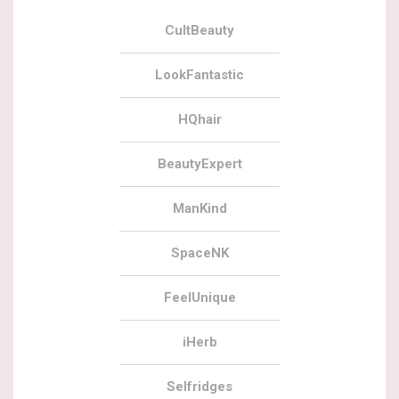
CultBeauty
LookFantastic
HQhair
BeautyExpert
ManKind
SpaceNK
FeelUnique
iHerb
Selfridges