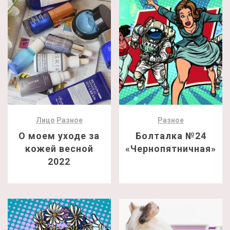
Лицо
Разное
Разное
О моем уходе за
Болталка №24
кожей весной
«Чернопятничная»
2022