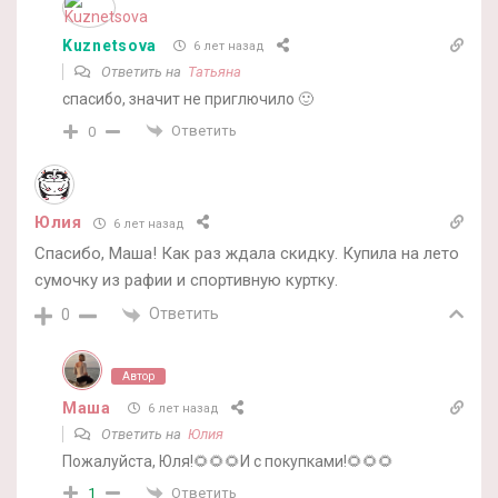
Kuznetsova
6 лет назад
Ответить на
Татьяна
спасибо, значит не приглючило 🙂
Ответить
0
Юлия
6 лет назад
Спасибо, Маша! Как раз ждала скидку. Купила на лето
сумочку из рафии и спортивную куртку.
Ответить
0
Автор
Маша
6 лет назад
Ответить на
Юлия
Пожалуйста, Юля!🌻🌻🌻И с покупками!🌻🌻🌻
Ответить
1