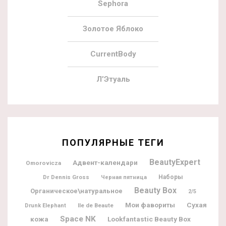
Sephora
Золотое Яблоко
CurrentBody
Л’Этуаль
ПОПУЛЯРНЫЕ ТЕГИ
BeautyExpert
Адвент-календари
Omorovicza
Dr Dennis Gross
Наборы
Черная пятница
Beauty Box
Органическое\натуральное
2/5
Мои фавориты
Сухая
Ile de Beaute
Drunk Elephant
Space NK
Lookfantastic Beauty Box
кожа