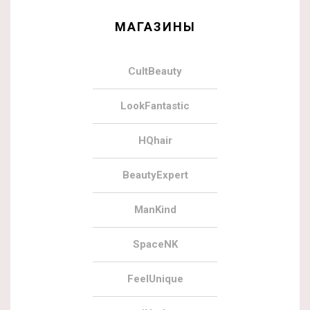
МАГАЗИНЫ
CultBeauty
LookFantastic
HQhair
BeautyExpert
ManKind
SpaceNK
FeelUnique