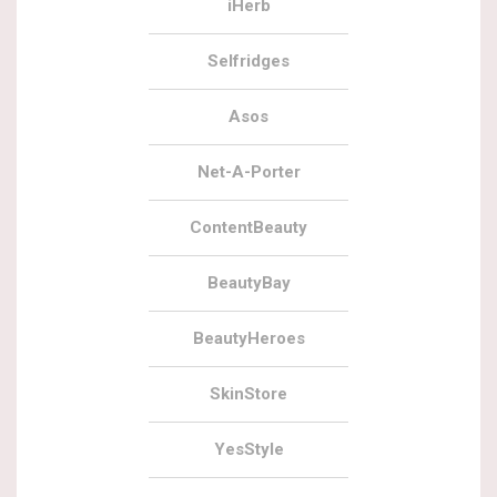
iHerb
Selfridges
Asos
Net-A-Porter
ContentBeauty
BeautyBay
BeautyHeroes
SkinStore
YesStyle