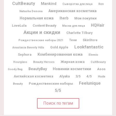
CultBeauty
Mankind
Сыворотка для лица
Ren
Американская косметика
Natasha Denona
Нормальная кожа
Iherb
Мои покупки
HQHair
LoveLula
Content Beauty
Маска для лица
Акции и скидки
Charlotte Tilbury
Тени
SkinStore
Рождественские наборы 2021
Lookfantastic
Gold Apple
Anastasia Beverly Hills
Комбинированная кожа
Sephora
Elemis
Жирная кожа
Beauty Heroes
Hourglass
CultBeauty
BeautyBay
Новинки косметики
Asos
Goody Bag
Английская косметика
Alyaka
3/5
4/5
Huda
Feelunique
Рождественские наборы
Beauty
5/5
Поиск по тегам