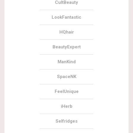
CultBeauty
LookFantastic
HQhair
BeautyExpert
ManKind
SpaceNK
FeelUnique
iHerb
Selfridges