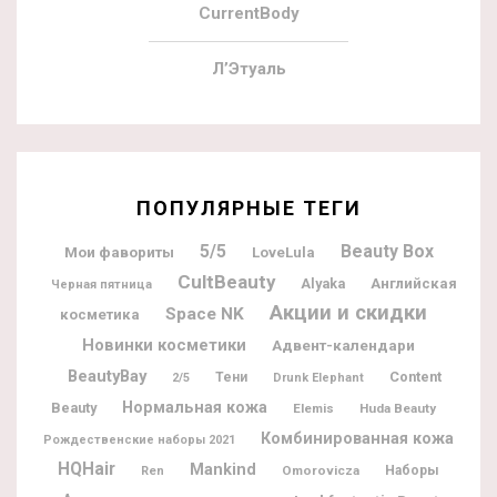
CurrentBody
Л’Этуаль
ПОПУЛЯРНЫЕ ТЕГИ
5/5
Beauty Box
Мои фавориты
LoveLula
CultBeauty
Alyaka
Английская
Черная пятница
Акции и скидки
Space NK
косметика
Новинки косметики
Адвент-календари
BeautyBay
Content
Тени
2/5
Drunk Elephant
Нормальная кожа
Beauty
Elemis
Huda Beauty
Комбинированная кожа
Рождественские наборы 2021
HQHair
Mankind
Omorovicza
Наборы
Ren