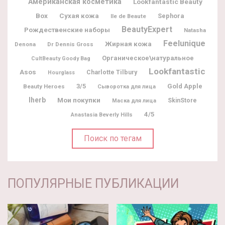
Американская косметика
Lookfantastic Beauty
Box
Сухая кожа
Sephora
Ile de Beaute
BeautyExpert
Рождественские наборы
Natasha
Feelunique
Жирная кожа
Denona
Dr Dennis Gross
Органическое\натуральное
CultBeauty Goody Bag
Lookfantastic
Asos
Charlotte Tilbury
Hourglass
3/5
Gold Apple
Beauty Heroes
Сыворотка для лица
Iherb
Мои покупки
SkinStore
Маска для лица
4/5
Anastasia Beverly Hills
Поиск по тегам
ПОПУЛЯРНЫЕ ПУБЛИКАЦИИ