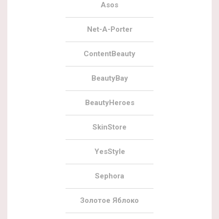
Asos
Net-A-Porter
ContentBeauty
BeautyBay
BeautyHeroes
SkinStore
YesStyle
Sephora
Золотое Яблоко