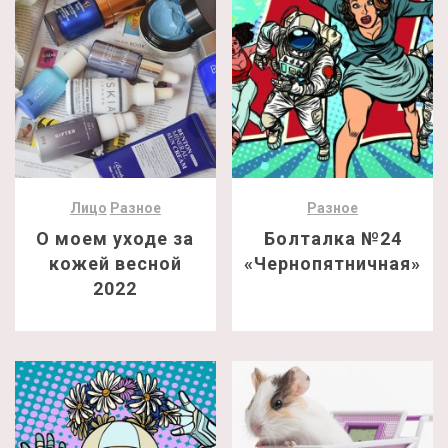
Лицо
Разное
Разное
О моем уходе за
Болталка №24
кожей весной
«Чернопятничная»
2022