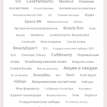
Lookfantastic
5/5
Новинки
Mankind
косметики
Английская косметика
Drunk Elephant
Alyaka
Anastasia Beverly Hills
2/5
Черная пятница
Space NK
Natasha Denona
Elemis
Beauty Box
Органическое\натуральное
Huda
Lookfantastic Beauty Box
Beauty
SkinStore
Мои покупки
LoveLula
Сухая кожа
BeautyExpert
3/5
Рождественские наборы 2021
CultBeauty
Нормальная
4/5
Charlotte Tilbury
кожа
Комбинированная кожа
Жирная кожа
Акции и скидки
Content Beauty
Маска для лица
BeautyBay
Iherb
Gold Apple
Ile de Beaute
Ren
HQHair
Американская косметика
Наборы
Мои фавориты
CultBeauty Goody Bag
Hourglass
Адвент-календари
Sephora
Beauty Heroes
Тени
Рождественские наборы
Dr Dennis Gross