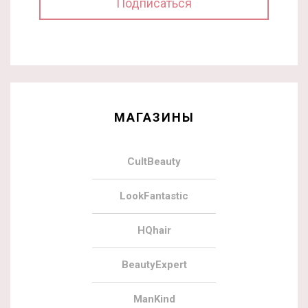
МАГАЗИНЫ
CultBeauty
LookFantastic
HQhair
BeautyExpert
ManKind