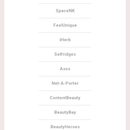
SpaceNK
FeelUnique
iHerb
Selfridges
Asos
Net-A-Porter
ContentBeauty
BeautyBay
BeautyHeroes