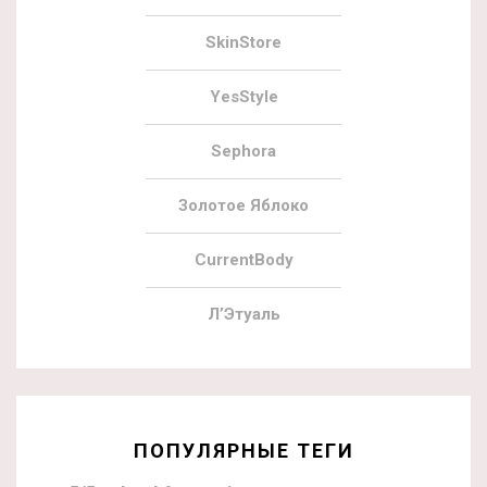
SkinStore
YesStyle
Sephora
Золотое Яблоко
CurrentBody
Л’Этуаль
ПОПУЛЯРНЫЕ ТЕГИ