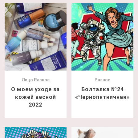
Лицо
Разное
Разное
О моем уходе за
Болталка №24
кожей весной
«Чернопятничная»
2022