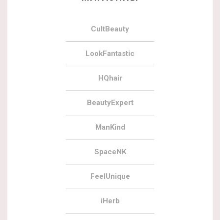
CultBeauty
LookFantastic
HQhair
BeautyExpert
ManKind
SpaceNK
FeelUnique
iHerb