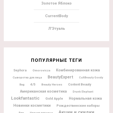
Золотое Яблоко
CurrentBody
Л’Этуаль
ПОПУЛЯРНЫЕ ТЕГИ
Комбинированная кожа
Sephora
Omorovicza
BeautyExpert
Сыворотка для лица
CultBeauty Goody
4/5
Content Beauty
Beauty Heroes
Bag
Американская косметика
Drunk Elephant
Lookfantastic
Нормальная кожа
Gold Apple
Новинки косметики
Рождественские наборы
Акции и скидки
Ren
Черная пятница