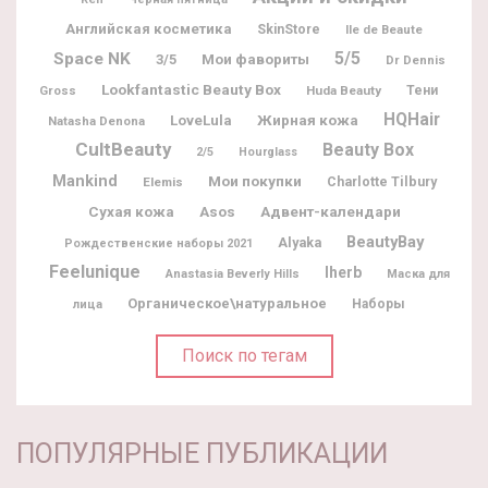
Английская косметика
SkinStore
Ile de Beaute
5/5
Space NK
Мои фавориты
3/5
Dr Dennis
Lookfantastic Beauty Box
Gross
Huda Beauty
Тени
HQHair
Жирная кожа
LoveLula
Natasha Denona
CultBeauty
Beauty Box
2/5
Hourglass
Mankind
Мои покупки
Charlotte Tilbury
Elemis
Адвент-календари
Сухая кожа
Asos
BeautyBay
Alyaka
Рождественские наборы 2021
Feelunique
Iherb
Anastasia Beverly Hills
Маска для
Органическое\натуральное
Наборы
лица
Поиск по тегам
ПОПУЛЯРНЫЕ ПУБЛИКАЦИИ