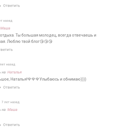
Ответить
ет назад
а
Маша
отдыха. Ты большая молодец, всегда отвечаешь и
ая. Люблю твой блог😘😘😘
тветить
лет назад
ь на
Наталья
ьшое, Наталья!🌹🌹🌹Улыбаюсь и обнимаю))))
Ответить
7 лет назад
ь на
Маша
Ответить