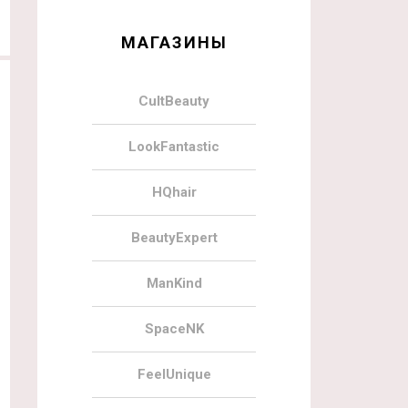
МАГАЗИНЫ
CultBeauty
LookFantastic
HQhair
BeautyExpert
ManKind
SpaceNK
FeelUnique