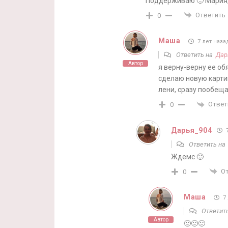
Поддерживаю 🙂 Мария, 
Ответить
0
Маша
7 лет наза
Ответить на
Дар
Автор
я верну-верну ее о
сделаю новую карти
лени, сразу пообеща
Ответ
0
Дарья_904
7
Ответить н
Ждемс 🙂
О
0
Маша
7 
Ответит
Автор
🙂🙂🙂