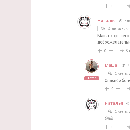
0
Наталья
7 л
Ответить н
Маша, хорошего 
доброжелательн
О
0
Маша
7 
Ответит
Автор
Спасибо бол
0
Наталья
Ответит
😘🤗
0