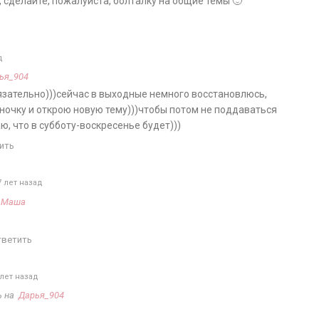
сделайте, пожалуйста, болталку на общие темы 🙂
д
ья_904
бязательно)))сейчас в выходные немного восстановлюсь,
ночку и открою новую тему)))чтобы потом не поддаваться
ю, что в субботу-воскресенье будет)))
ить
 лет назад
а
Маша
тветить
лет назад
ь на
Дарья_904