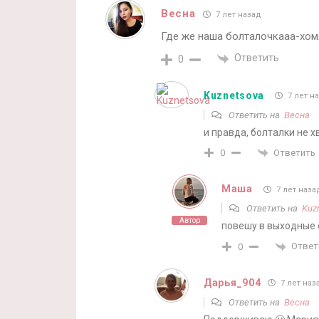
Весна
7 лет назад
Где же наша болталочкааа-хом
Ответить
0
Kuznetsova
7 лет н
Ответить на
Весна
и правда, болталки не х
Ответить
0
Маша
7 лет наза
Ответить на
Kuz
Автор
повешу в выходные 
Ответ
0
Дарья_904
7 лет наз
Ответить на
Весна