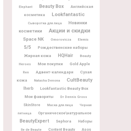
Beauty Box
Английская
Elephant
Lookfantastic
косметика
Новинки
Сыворотка для лица
Акции и скидки
косметики
Space NK
Omorovicza
Elemis
5/5
Рождественские наборы
HQHair
Жирная кожа
Beauty
Мои покупки
Gold Apple
Heroes
Адвент-календари
Сухая
Ren
CultBeauty
кожа
Natasha Denona
Iherb
Lookfantastic Beauty Box
Мои фавориты
Dr Dennis Gross
SkinStore
Маска для лица
Черная
Органическое\натуральное
пятница
BeautyExpert
Sephora
Наборы
Content Beauty
Asos
Ile de Beaute