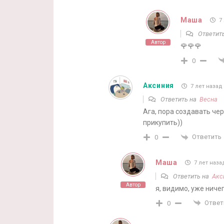
Маша
7 
Ответит
Автор
🌹🌹🌹
0
Аксиния
7 лет назад
Ответить на
Весна
Ага, пора создавать чер
прикупить))
Ответить
0
Маша
7 лет наза
Ответить на
Акс
Автор
я, видимо, уже ниче
Ответ
0