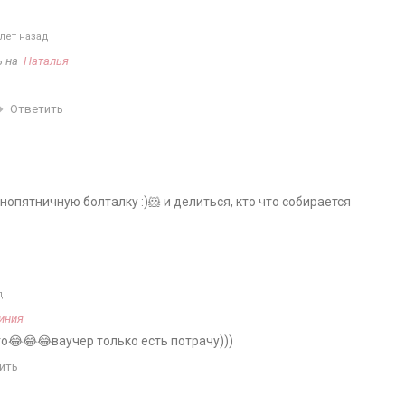
лет назад
ь на
Наталья
Ответить
нопятничную болталку :)🐹 и делиться, кто что собирается
д
иния
го😂😂😂ваучер только есть потрачу)))
ить