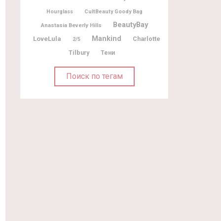
Hourglass
CultBeauty Goody Bag
BeautyBay
Anastasia Beverly Hills
Mankind
LoveLula
Charlotte
2/5
Tilbury
Тени
Поиск по тегам