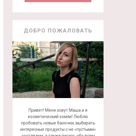
ДОБРО ПОЖАЛОВАТЬ
Привет! Меня зовут Маша и я
косметический хомяк! Люблю
пробовать новые баночки, выбирать
интересные продукты с не «пустыми»
составами, а также писать обо всем