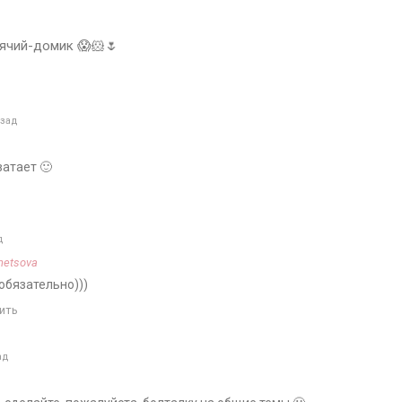
ячий-домик 😱🐹🌷
азад
ватает 🙂
д
netsova
обязательно)))
ить
ад