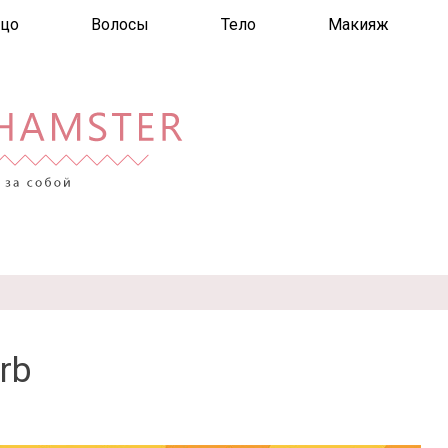
цо
Волосы
Тело
Макияж
rb