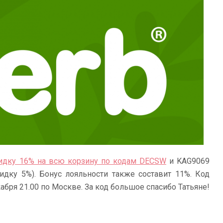
кидку 16% на всю корзину по кодам DECSW
и KAG9069
идку 5%). Бонус лояльности также составит 11%. Код
абря 21.00 по Москве. За код большое спасибо Татьяне!