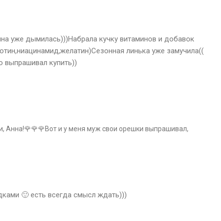
ина уже дымилась)))Набрала кучку витаминов и добавок
иотин,ниацинамид,желатин)Сезонная линька уже замучила((
о выпрашивал купить))
, Анна!🌹🌹🌹Вот и у меня муж свои орешки выпрашивал,
ками 🙂 есть всегда смысл ждать)))