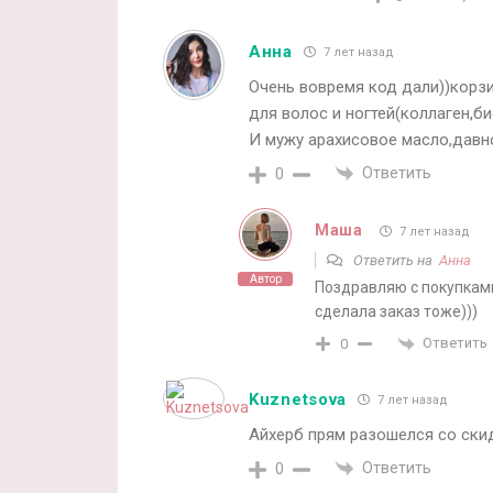
Анна
7 лет назад
Очень вовремя код дали))корз
для волос и ногтей(коллаген,б
И мужу арахисовое масло,давн
Ответить
0
Маша
7 лет назад
Ответить на
Анна
Автор
Поздравляю с покупками
сделала заказ тоже)))
Ответить
0
Kuznetsova
7 лет назад
Айхерб прям разошелся со скид
Ответить
0