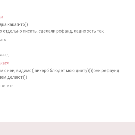
ша
ка какая-то))
 отдельно писать, сделали рефанд, ладно хоть так.
ить
назад
а
Катя
нам с ней, видимо))айхерб блюдет мою диету))))они рефаунд
лем делают)))
тветить