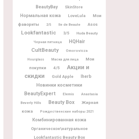
BeautyBay
SkinStore
Нормальная кожа
Мои
LoveLula
фавориты
Asos
Ile de Beaute
2/5
Lookfantastic
3/5
Huda Beauty
HQHair
Черная пятница
CultBeauty
Omorovicza
Мои
Hourglass
Маска для лица
Акции и
покупки
4/5
скидки
Iherb
Gold Apple
Новинки косметики
BeautyExpert
Elemis
Anastasia
Beauty Box
Жирная
Beverly Hills
кожа
Рождественские наборы 2021
Комбинированная кожа
Органическое\натуральное
Lookfantastic Beauty Box