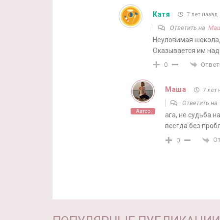
Катя
7 лет назад
Ответить на
Ма
Неуловимая шоколад
Оказывается им надо
Ответ
0
Маша
7 лет 
Ответить н
Автор
ага, не судьба 
всегда без проб
О
0