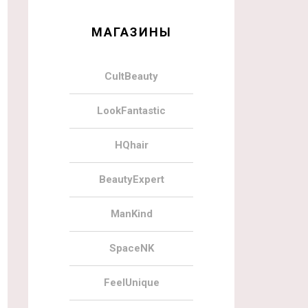
МАГАЗИНЫ
CultBeauty
LookFantastic
HQhair
BeautyExpert
ManKind
SpaceNK
FeelUnique