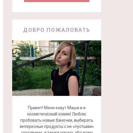
ДОБРО ПОЖАЛОВАТЬ
Привет! Меня зовут Маша и я
косметический хомяк! Люблю
пробовать новые баночки, выбирать
интересные продукты с не «пустыми»
составами, а также писать обо всем