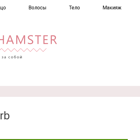
цо
Волосы
Тело
Макияж
rb