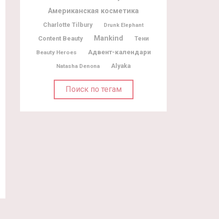
Американская косметика
Charlotte Tilbury
Drunk Elephant
Mankind
Content Beauty
Тени
Адвент-календари
Beauty Heroes
Alyaka
Natasha Denona
Поиск по тегам