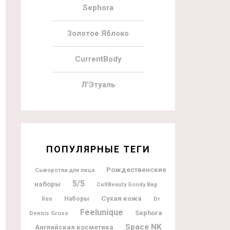
Sephora
Золотое Яблоко
CurrentBody
Л’Этуаль
ПОПУЛЯРНЫЕ ТЕГИ
Рождественские
Сыворотка для лица
5/5
наборы
CultBeauty Goody Bag
Сухая кожа
Наборы
Dr
Ren
Feelunique
Sephora
Dennis Gross
Space NK
Английская косметика