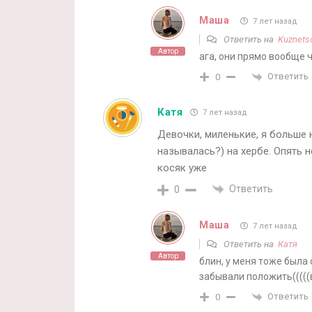
Маша
7 лет назад
Ответить на
Kuznets
Автор
ага, они прямо вообще 
Ответить
0
Катя
7 лет назад
Девочки, миленькие, я больше 
называлась?) на хербе. Опять 
косяк уже
Ответить
0
Маша
7 лет назад
Ответить на
Катя
Автор
блин, у меня тоже была
забывали положить(((((
Ответить
0