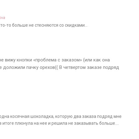
ova
что-то больше не стесняются со скидками…
не вижу кнопки «проблема с заказом» (или как она
не доложили пачку орехов(( В четвертом заказе подряд
 одна косячная шоколадка, которую два заказа подряд мне
в итоге плюнула на нее и решила не заказывать больше….