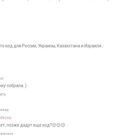
что код для России, Украины, Казахстана и Израиля…
ша
нку собрала..)
ить
назад
а
Весна
ет, позже дадут еще код?😕😕😕
тветить