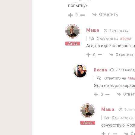
попытку».
Ответить
0
Маша
7 лет назад
Ответить на
Весна
Автор
Ага, по идее написано, 
Ответить
0
Весна
7 лет назад
Ответить на
Ма
Эх, а я как раз корзи
Ответ
0
Маша
7 лет 
Ответить н
Автор
сочувствую, мож
О
0