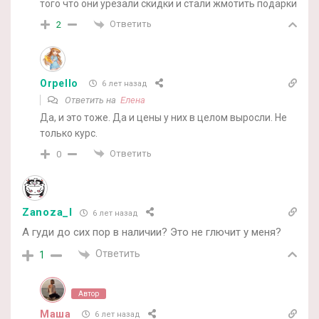
того что они урезали скидки и стали жмотить подарки
Ответить
2
Orpello
6 лет назад
Ответить на
Елена
Да, и это тоже. Да и цены у них в целом выросли. Не
только курс.
Ответить
0
Zanoza_l
6 лет назад
А гуди до сих пор в наличии? Это не глючит у меня?
Ответить
1
Автор
Маша
6 лет назад