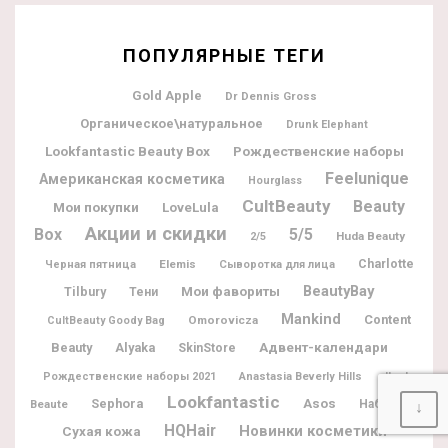
ПОПУЛЯРНЫЕ ТЕГИ
Gold Apple
Dr Dennis Gross
Органическое\натуральное
Drunk Elephant
Lookfantastic Beauty Box
Рождественские наборы
Feelunique
Американская косметика
Hourglass
CultBeauty
Beauty
Мои покупки
LoveLula
Акции и скидки
Box
5/5
Huda Beauty
2/5
Charlotte
Elemis
Черная пятница
Сыворотка для лица
BeautyBay
Мои фавориты
Tilbury
Тени
Mankind
Content
Omorovicza
CultBeauty Goody Bag
Адвент-календари
Beauty
Alyaka
SkinStore
Ile de
Рождественские наборы 2021
Anastasia Beverly Hills
Lookfantastic
Sephora
Asos
Beaute
Наборы
↓
HQHair
Новинки косметики
Сухая кожа