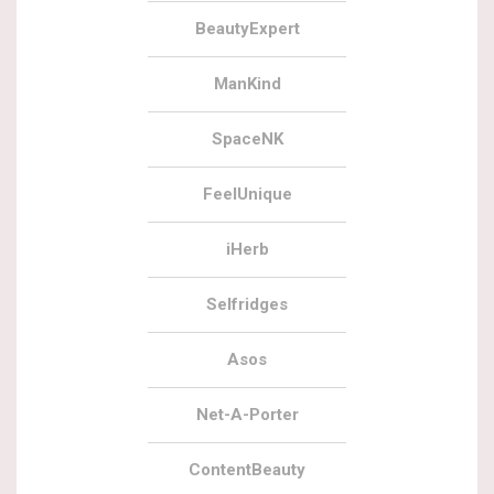
BeautyExpert
ManKind
SpaceNK
FeelUnique
iHerb
Selfridges
Asos
Net-A-Porter
ContentBeauty