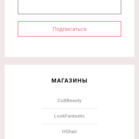
МАГАЗИНЫ
CultBeauty
LookFantastic
HQhair