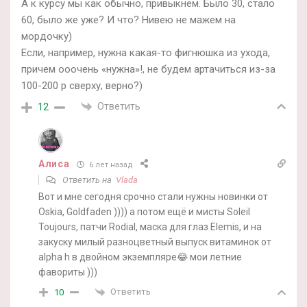
А к курсу мы как обычно, привыкнем. Было 30, стало
60, было же уже? И что? Нивею не мажем на
мордочку)
Если, например, нужна какая-то фигнюшка из ухода,
причем ооочень «нужна»!, не будем артачиться из-за
100-200 р сверху, верно?)
Ответить
12
Алиса
6 лет назад
Ответить на
Vlada
Вот и мне сегодня срочно стали нужны новинки от
Oskia, Goldfaden )))) а потом ещё и мисты Soleil
Toujours, патчи Rodial, маска для глаз Elemis, и на
закуску милый разноцветный выпуск витаминок от
alpha h в двойном экземпляре😂 мои летние
фавориты )))
Ответить
10