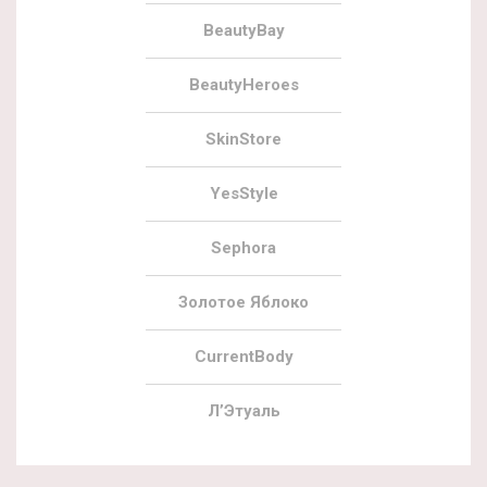
BeautyBay
BeautyHeroes
SkinStore
YesStyle
Sephora
Золотое Яблоко
CurrentBody
Л’Этуаль