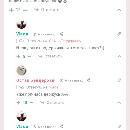
валюты,мы,пожалуй,пас😭🤬
Ответить
13
Vlada
6 лет назад
Ответить на
Остап Бендерович
И как долго продержишься в статусе «пас»?))
Ответить
5
Остап Бендерович
6 лет назад
Ответить на
Vlada
Уже пол-часа держусь💪🤣
Ответить
15
Vlada
6 лет назад