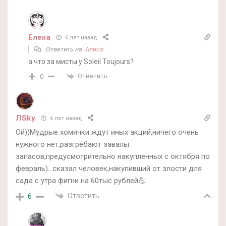
Елена
6 лет назад
Ответить на
Алиса
а что за мисты у Soleil Toujours?
Ответить
0
ЛSky
6 лет назад
Ой))Мудрые хомячки ждут иных акций,ничего очень
нужного нет,разгребают завалы
запасов,предусмотрительно накупленных с октября по
февраль)…сказал человек,накупивший от злости для
сада с утра фигни на 60тыс рублей💪
Ответить
6