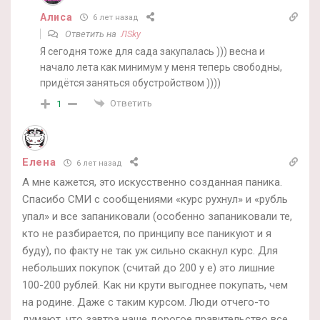
Алиса
6 лет назад
Ответить на
ЛSky
Я сегодня тоже для сада закупалась ))) весна и
начало лета как минимум у меня теперь свободны,
придётся заняться обустройством ))))
Ответить
1
Елена
6 лет назад
А мне кажется, это искусственно созданная паника.
Спасибо СМИ с сообщениями «курс рухнул» и «рубль
упал» и все запаниковали (особенно запаниковали те,
кто не разбирается, по принципу все паникуют и я
буду), по факту не так уж сильно скакнул курс. Для
небольших покупок (считай до 200 у е) это лишние
100-200 рублей. Как ни крути выгоднее покупать, чем
на родине. Даже с таким курсом. Люди отчего-то
думают, что завтра наше дорогое правительство все