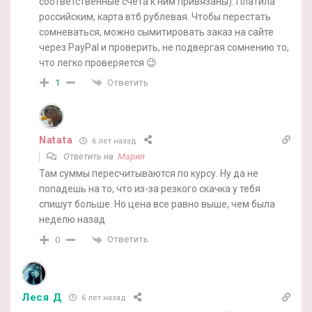
соответственные счета к ним привязаны). Платила
российским, карта втб рублевая. Чтобы перестать
сомневаться, можно сымитировать заказ на сайте
через PayPal и проверить, не подвергая сомнению то,
что легко проверяется 😉
Ответить
1
Natata
6 лет назад
Ответить на
Мария
Там суммы пересчитываются по курсу. Ну да не
попадешь на то, что из-за резкого скачка у тебя
спишут больше. Но цена все равно выше, чем была
неделю назад
Ответить
0
Леся Д
6 лет назад