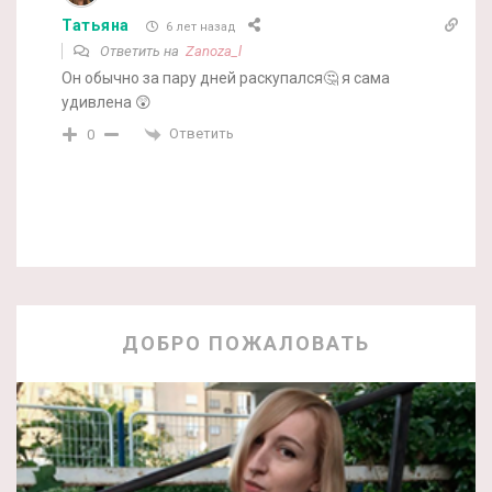
Татьяна
6 лет назад
Ответить на
Zanoza_l
Он обычно за пару дней раскупался🤔 я сама
удивлена 😲
Ответить
0
ДОБРО ПОЖАЛОВАТЬ