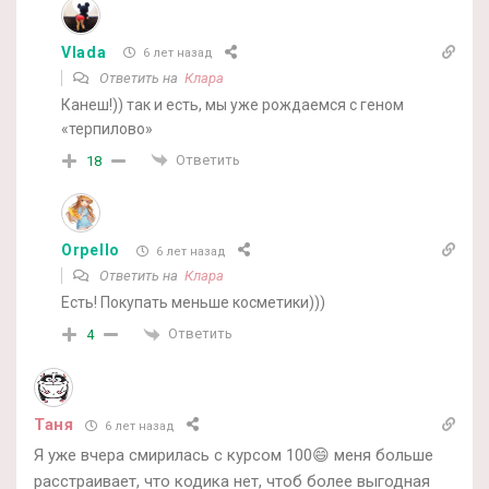
Vlada
6 лет назад
Ответить на
Клара
Канеш!)) так и есть, мы уже рождаемся с геном
«терпилово»
Ответить
18
Orpello
6 лет назад
Ответить на
Клара
Есть! Покупать меньше косметики)))
Ответить
4
Таня
6 лет назад
Я уже вчера смирилась с курсом 100😄 меня больше
расстраивает, что кодика нет, чтоб более выгодная