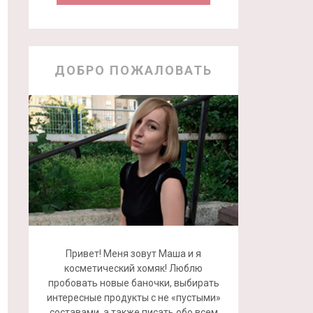
ДОБРО ПОЖАЛОВАТЬ
Привет! Меня зовут Маша и я
косметический хомяк! Люблю
пробовать новые баночки, выбирать
интересные продукты с не «пустыми»
составами, а также писать обо всем