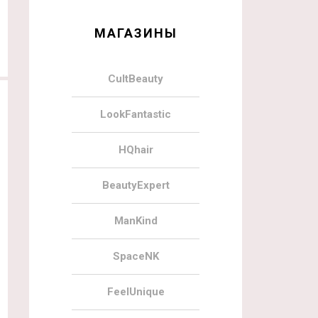
МАГАЗИНЫ
CultBeauty
LookFantastic
HQhair
BeautyExpert
ManKind
SpaceNK
FeelUnique