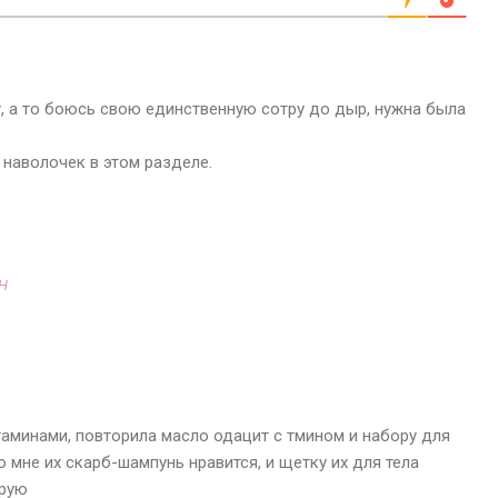
, а то боюсь свою единственную сотру до дыр, нужна была
 наволочек в этом разделе.
H
аминами, повторила масло одацит с тмином и набору для
о мне их скарб-шампунь нравится, и щетку их для тела
арую