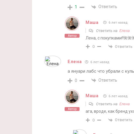
Ответить
1
Маша
6 лет назад
Ответить на
Елена
Автор
Лена, с покупками!!🌺🌺
Ответить
0
Елена
6 лет назад
а януари лабс что убрали с кул
Ответить
0
Маша
6 лет назад
Ответить на
Елена
Автор
ага, вроде, как бренд ух
Ответить
0