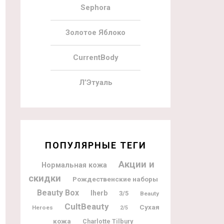
Sephora
Золотое Яблоко
CurrentBody
Л’Этуаль
ПОПУЛЯРНЫЕ ТЕГИ
Акции и
Нормальная кожа
скидки
Рождественские наборы
Beauty Box
Iherb
3/5
Beauty
CultBeauty
Сухая
Heroes
2/5
кожа
Charlotte Tilbury