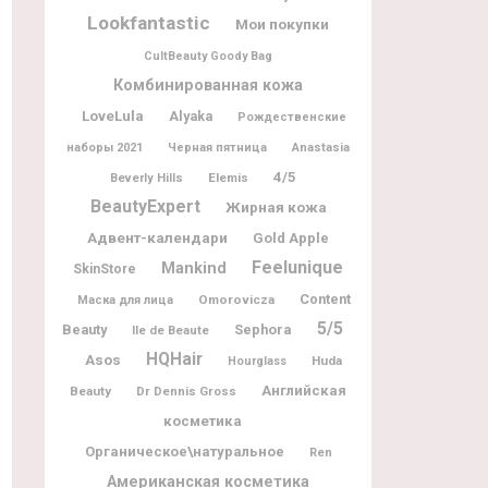
Lookfantastic
Мои покупки
CultBeauty Goody Bag
Комбинированная кожа
LoveLula
Alyaka
Рождественские
наборы 2021
Черная пятница
Anastasia
4/5
Elemis
Beverly Hills
BeautyExpert
Жирная кожа
Адвент-календари
Gold Apple
Feelunique
Mankind
SkinStore
Content
Omorovicza
Маска для лица
5/5
Beauty
Sephora
Ile de Beaute
HQHair
Asos
Huda
Hourglass
Английская
Beauty
Dr Dennis Gross
косметика
Органическое\натуральное
Ren
Американская косметика