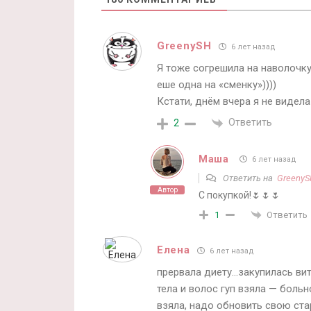
GreenySH
6 лет назад
Я тоже согрешила на наволочку
еше одна на «сменку»))))
Кстати, днём вчера я не видела
Ответить
2
Маша
6 лет назад
Ответить на
GreenyS
Автор
С покупкой!🌷🌷🌷
Ответить
1
Елена
6 лет назад
прервала диету…закупилась вит
тела и волос гуп взяла — больн
взяла, надо обновить свою ст