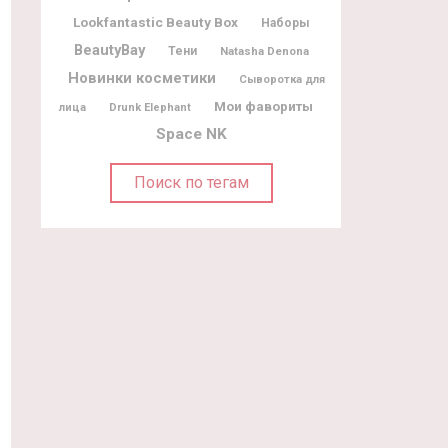
Lookfantastic Beauty Box
Наборы
BeautyBay
Тени
Natasha Denona
Новинки косметики
Сыворотка для
Мои фавориты
лица
Drunk Elephant
Space NK
Поиск по тегам