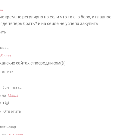
ша
их крем, не регулярно но если что то его беру, и главное
 где теперь брать? и на сейле не успела закупить
ить
назад
а
Елена
канских сайтах с посредником(((
тветить
6 лет назад
ь на
Маша
ка 😥
Ответить
лет назад