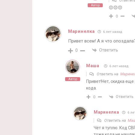
Ответит
Автор
😔😔😔
0
Маринелка
6 лет назад
Привет всем! А я что опоздала
Ответить
0
Маша
6 лет назад
Ответить на
Марине
Автор
Привет!Нет, скидка еще
кода.
Ответить
0
Маринелка
6 ле
Ответить на
Ма
Чёт я туплю. Код CB
тоже кода не нашла