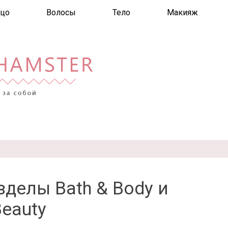
цо
Волосы
Тело
Макияж
зделы Bath & Body и
Beauty