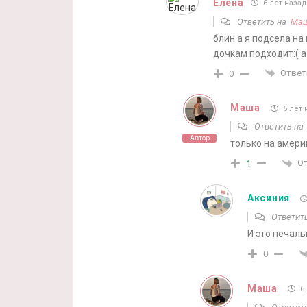
Елена
6 лет назад
Ответить на
Ма
блин а я подсела на 
дочкам подходит:( а
Ответ
0
Маша
6 лет 
Ответить н
Автор
только на амери
О
1
Аксиния
Ответит
И это печаль
0
Маша
6 