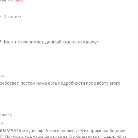
ь на
Аксиния
Ответить
?! Калт не принимает данный код на скидку🙁
лка
 работает, постом ниже есть подробности про работу этого
т назад
ша
RUXMAS15 же для рф! А я его ввожу 🙄! В их промосообщении
. Постом ниже тоже не увидела. В общем глаза у меня- яйца.