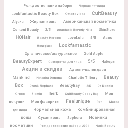
Рождественские наборы
Черная пятница
CultBeauty
Lookfantastic Beauty Box
Omorovicza
Жирная кожа
Американская косметика
Alyaka
Content Beauty
3/5
SkinStore
Anastasia Beverly Hills
HQHair
LoveLula
4/5
Asos
Beauty Heroes
Lookfantastic
Hourglass
Органическое\натуральное
Gold Apple
BeautyExpert
5/5
Наборы
Сыворотка для лица
Акции и скидки
Адвент-календари
Beauty
Mankind
Charlotte Tilbury
Natasha Denona
Box
BeautyBay
Dr Dennis
Drunk Elephant
2/5
Iherb
Мои
Gross
Elemis
CultBeauty Goody Bag
Feelunique
покупки
Мои фавориты
Ren
Маска
Нормальная кожа
Комбинированная
для лица
Новинки
кожа
Сухая кожа
Sephora
косметики
Huda Beauty
Рождественские наборы 2021