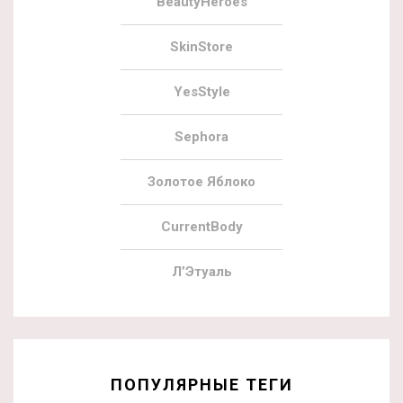
BeautyHeroes
SkinStore
YesStyle
Sephora
Золотое Яблоко
CurrentBody
Л’Этуаль
ПОПУЛЯРНЫЕ ТЕГИ