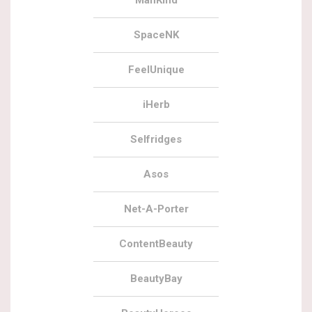
SpaceNK
FeelUnique
iHerb
Selfridges
Asos
Net-A-Porter
ContentBeauty
BeautyBay