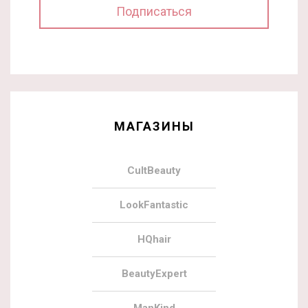
МАГАЗИНЫ
CultBeauty
LookFantastic
HQhair
BeautyExpert
ManKind