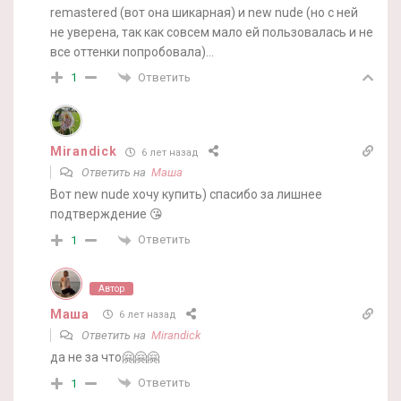
remastered (вот она шикарная) и new nude (но с ней
не уверена, так как совсем мало ей пользовалась и не
все оттенки попробовала)…
Ответить
1
Mirandick
6 лет назад
Ответить на
Маша
Вот new nude хочу купить) спасибо за лишнее
подтверждение 😘
Ответить
1
Автор
Маша
6 лет назад
Ответить на
Mirandick
да не за что🤗🤗🤗
Ответить
1