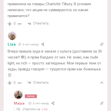
применена на товары Charlotte Tilbury. В условия
написано, что акции не суммируются, но какая
применится?
Ответить
0
Liza
6 лет назад
Вчера пришла худа в заказе с культа (доставили за 30
часов!! 🙈), я прям балдею от нее. Не знаю, как nude
light, но rich — просто загляденье. Мои первые тени от
худы, правду говорят — тушуются прям как боженька
😊
Ответить
0
Автор
Маша
6 лет назад
Ответить на
Liza