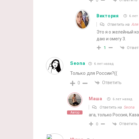
0
Виктория
6 лет
Ответить на
Аля
Это я о желейный ко
даю и омегу 3.
Ответ
1
Seona
6 лет назад
Только для России?((
Ответить
0
Маша
6 лет назад
Ответить на
Seona
Автор
ага, только Россия, Каз
Ответить
0