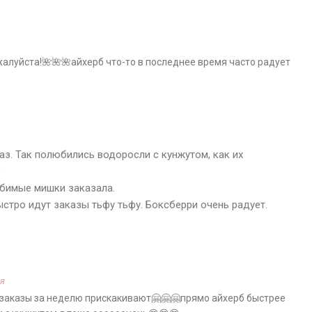
алуйста!🌺🌺🌺айхерб что-то в последнее время часто радует
з. Так полюбились водоросли с кунжутом, как их

юбимые мишки заказала.
ыстро идут заказы тьфу тьфу. Боксберри очень радует.
я
е заказы за неделю прискакивают🤗🤗🤗прямо айхерб быстрее