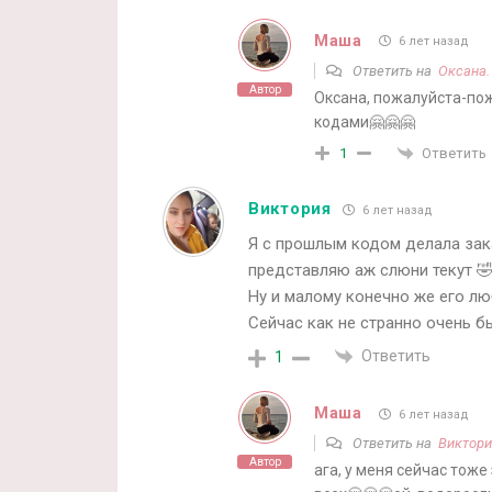
Маша
6 лет назад
Ответить на
Оксана.
Автор
Оксана, пожалуйста-пож
кодами🤗🤗🤗
Ответить
1
Виктория
6 лет назад
Я с прошлым кодом делала зака
представляю аж слюни текут 
Ну и малому конечно же его л
Сейчас как не странно очень б
Ответить
1
Маша
6 лет назад
Ответить на
Виктори
Автор
ага, у меня сейчас тож