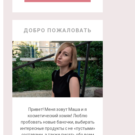
ДОБРО ПОЖАЛОВАТЬ
Привет! Меня зовут Маша и я
косметический хомяк! Люблю
пробовать новые баночки, выбирать
интересные продукты с не «пустыми»
составами, а также писать обо всем