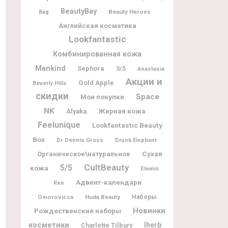
BeautyBay
Beauty Heroes
Bag
Английская косметика
Lookfantastic
Комбинированная кожа
Mankind
Sephora
3/5
Anastasia
Акции и
Gold Apple
Beverly Hills
скидки
Space
Мои покупки
NK
Жирная кожа
Alyaka
Feelunique
Lookfantastic Beauty
Box
Dr Dennis Gross
Drunk Elephant
Органическое\натуральное
Сухая
CultBeauty
5/5
кожа
Elemis
Адвент-календари
Ren
Omorovicza
Huda Beauty
Наборы
Новинки
Рождественские наборы
косметики
Iherb
Charlotte Tilbury