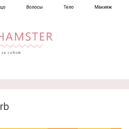
цо
Волосы
Тело
Макияж
rb