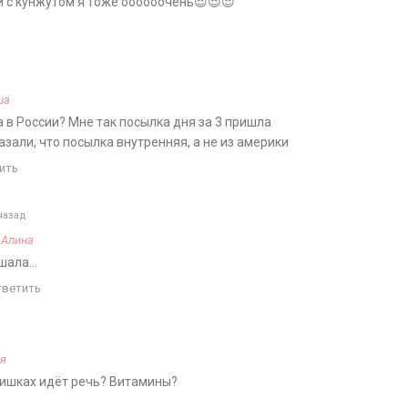
и с кунжутом я тоже оооооочень😍😍😍
д
ша
да в России? Мне так посылка дня за 3 пришла
азали, что посылка внутренняя, а не из америки
ить
назад
а
Алина
ышала…
тветить
я
Мишках идёт речь? Витамины?