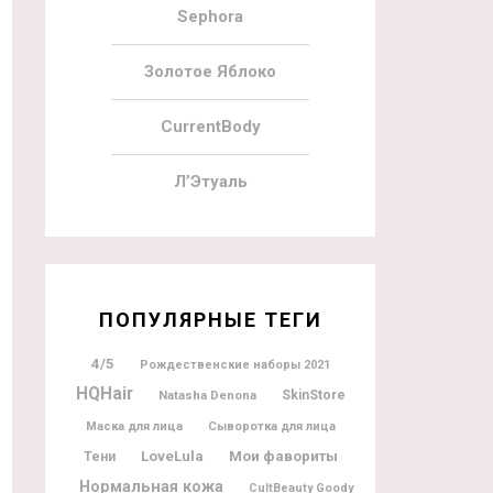
Sephora
Золотое Яблоко
CurrentBody
Л’Этуаль
ПОПУЛЯРНЫЕ ТЕГИ
4/5
Рождественские наборы 2021
HQHair
Natasha Denona
SkinStore
Маска для лица
Сыворотка для лица
Мои фавориты
LoveLula
Тени
Нормальная кожа
CultBeauty Goody