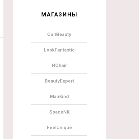
МАГАЗИНЫ
CultBeauty
LookFantastic
HQhair
BeautyExpert
ManKind
SpaceNK
FeelUnique