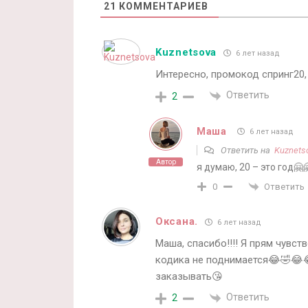
21
КОММЕНТАРИЕВ
Kuznetsova
6 лет назад
Интересно, промокод спринг20, 
Ответить
2
Маша
6 лет назад
Ответить на
Kuznets
Автор
я думаю, 20 – это год🤗
Ответить
0
Оксана.
6 лет назад
Маша, спасибо!!!! Я прям чувст
кодика не поднимается😂🤣😂
заказывать😘
Ответить
2