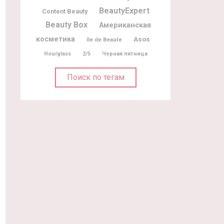
BeautyExpert
Content Beauty
Beauty Box
Американская
косметика
Asos
Ile de Beaute
Hourglass
2/5
Черная пятница
Поиск по тегам