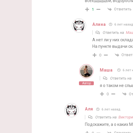
всех🤗🤗🤗ой, водоросл
Ответить
1
Алина
6 лет наза
Ответить на
Ма
А нет ли у них скла
На пункте выдачи ск
Ответ
0
Маша
6 лет 
Ответить н
Автор
я о таком не сл
О
0
Аля
6 лет назад
Ответить на
Виктори
Подскажите, а о каких 
Ответить