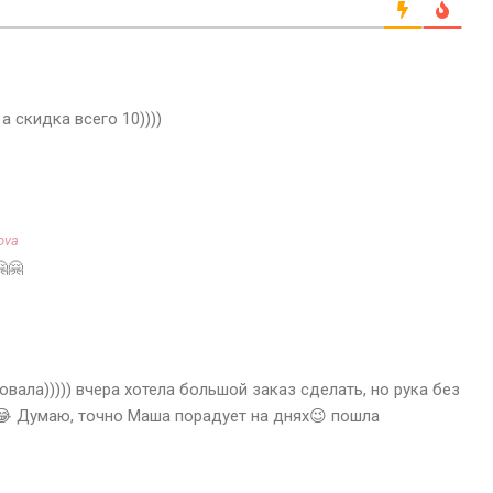
а скидка всего 10))))
ova
🤗🤗
вовала))))) вчера хотела большой заказ сделать, но рука без
 Думаю, точно Маша порадует на днях😉 пошла