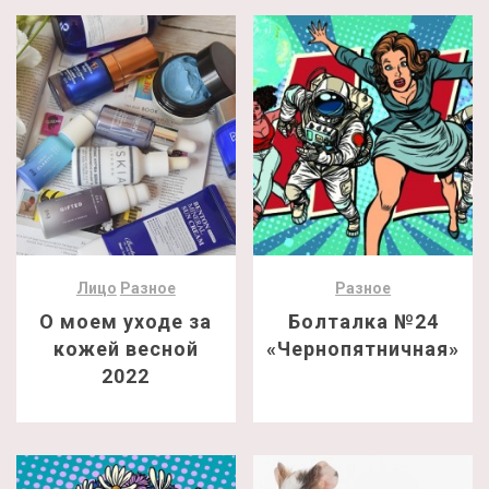
Лицо
Разное
Разное
О моем уходе за
Болталка №24
кожей весной
«Чернопятничная»
2022