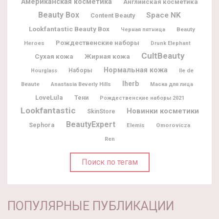
Американская косметика
Английская косметика
Beauty Box
Space NK
Content Beauty
Lookfantastic Beauty Box
Beauty
Черная пятница
Рождественские наборы
Heroes
Drunk Elephant
CultBeauty
Жирная кожа
Сухая кожа
Нормальная кожа
Наборы
Ile de
Hourglass
Iherb
Beaute
Anastasia Beverly Hills
Маска для лица
LoveLula
Тени
Рождественские наборы 2021
Lookfantastic
Новинки косметики
SkinStore
BeautyExpert
Sephora
Elemis
Omorovicza
Ren
Поиск по тегам
ПОПУЛЯРНЫЕ ПУБЛИКАЦИИ