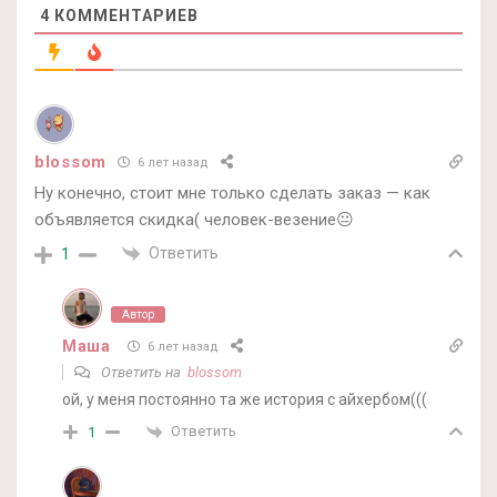
4
КОММЕНТАРИЕВ
blossom
6 лет назад
Ну конечно, стоит мне только сделать заказ — как
объявляется скидка( человек-везение😐
Ответить
1
Автор
Маша
6 лет назад
Ответить на
blossom
ой, у меня постоянно та же история с айхербом(((
Ответить
1