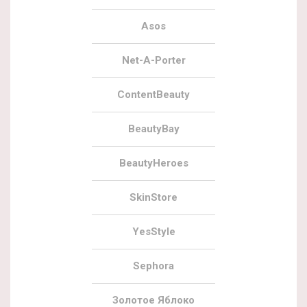
Asos
Net-A-Porter
ContentBeauty
BeautyBay
BeautyHeroes
SkinStore
YesStyle
Sephora
Золотое Яблоко