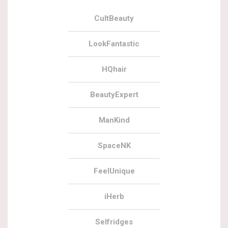
CultBeauty
LookFantastic
HQhair
BeautyExpert
ManKind
SpaceNK
FeelUnique
iHerb
Selfridges