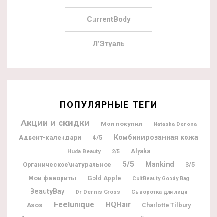
CurrentBody
Л’Этуаль
ПОПУЛЯРНЫЕ ТЕГИ
Акции и скидки
Мои покупки
Natasha Denona
Адвент-календари
Комбинированная кожа
4/5
Alyaka
Huda Beauty
2/5
5/5
Mankind
Органическое\натуральное
3/5
Мои фавориты
Gold Apple
CultBeauty Goody Bag
BeautyBay
Dr Dennis Gross
Сыворотка для лица
Feelunique
HQHair
Asos
Charlotte Tilbury