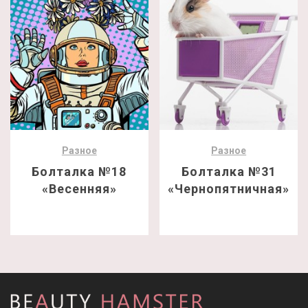
Разное
Разное
Болталка №18
Болталка №31
«Весенняя»
«Чернопятничная»