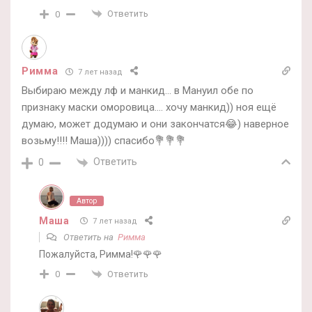
Ответить
0
Римма
7 лет назад
Выбираю между лф и манкид… в Мануил обе по
признаку маски оморовица…. хочу манкид)) ноя ещё
думаю, может додумаю и они закончатся😂) наверное
возьму!!!! Маша)))) спасибо💐💐💐
Ответить
0
Автор
Маша
7 лет назад
Ответить на
Римма
Пожалуйста, Римма!🌹🌹🌹
Ответить
0