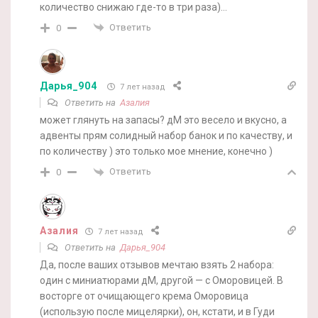
количество снижаю где-то в три раза)…
Ответить
0
Дарья_904
7 лет назад
Ответить на
Азалия
может глянуть на запасы? дМ это весело и вкусно, а
адвенты прям солидный набор банок и по качеству, и
по количеству ) это только мое мнение, конечно )
Ответить
0
Азалия
7 лет назад
Ответить на
Дарья_904
Да, после ваших отзывов мечтаю взять 2 набора:
один с миниатюрами дМ, другой — с Оморовицей. В
восторге от очищающего крема Оморовица
(использую после мицелярки), он, кстати, и в Гуди