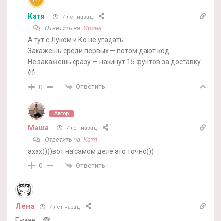
Катя
7 лет назад
Ответить на
Ирина
А тут с Луком и Ко не угадать.
Закажешь среди первых — потом дают код.
Не закажешь сразу — накинут 15 фунтов за доставку.
😈
Ответить
0
Автор
Маша
7 лет назад
Ответить на
Катя
ахах))))вот на самом деле это точно)))
Ответить
0
Лена
7 лет назад
Е-мае…. 🙈