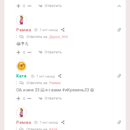
Ответить
0
Римма
7 лет назад
Ответить на
Дарья_904
😂💐💪
Ответить
0
Катя
7 лет назад
Ответить на
Римма
Ой, и мне 33 🤗 я с вами #яКремень33 😆
Ответить
0
Римма
7 лет назад
Ответить на
Катя