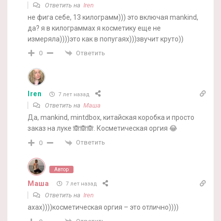
Ответить на
Iren
не фига себе, 13 килограмм))) это включая mankind,
да? я в килограммах я косметику еще не
измеряла))))это как в попугаях)))звучит круто))
Ответить
0
Iren
7 лет назад
Ответить на
Маша
Да, mankind, mintdbox, китайская коробка и просто
заказ на луке 🙈🙈🙈. Косметическая оргия 😂
Ответить
0
Автор
Маша
7 лет назад
Ответить на
Iren
ахах))))косметическая оргия – это отлично))))