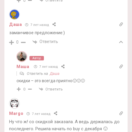
Ответить
0
Даша
7 лет назад
заманчивое предложение:)
Ответить
0
Автор
Маша
7 лет назад
Ответить на
Даша
скидки – это всегда приятно🙂🙂🙂
Ответить
0
Margo
7 лет назад
Ну что ж! со скидкой заказала. А ведь держалась до
последнего. Решила начать no buy с декабря 🙂