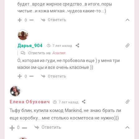
будет…вроде жирное средство…в итоге, поры
чистые…и кожа мягкая…чудеса какие-то…:)
Ответить
0
Дарья_904
7 лет назад
Ответить на
Азалия
О, которая из гуди, не пробовола еще ) у меня три
маски ом-цы и все очень классные ))
Ответить
0
Елена Обухович
7 лет назад
Тьфу блин, купила комод Mankind, не знаю брать ли
еще коробку… мне столько косметоса не нужно)))
Ответить
0