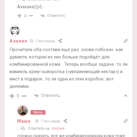
Ахахаха)))💪
Ответить
0
Азалия
7 лет назад
Прочитала оба состава ещё раз…снова собоазн…как
думаете, которая из них больше подойдёт для
комбинированной кожи… Теперь вообще задача…то ли
мамиель крем-сыворотка («увлажняющий нектар») и
мист в подарок…то ли одна из этих коробок…вот
дилемма…
Ответить
0
Автор
Маша
7 лет назад
Ответить на
Азалия
сложно сказать, все же комбинированная кожа тоже