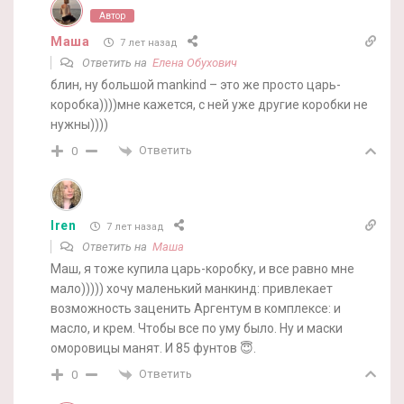
Автор
Маша
7 лет назад
Ответить на
Елена Обухович
блин, ну большой mankind – это же просто царь-
коробка))))мне кажется, с ней уже другие коробки не
нужны))))
Ответить
0
Iren
7 лет назад
Ответить на
Маша
Маш, я тоже купила царь-коробку, и все равно мне
мало))))) хочу маленький манкинд: привлекает
возможность заценить Аргентум в комплексе: и
масло, и крем. Чтобы все по уму было. Ну и маски
оморовицы манят. И 85 фунтов 😇.
Ответить
0