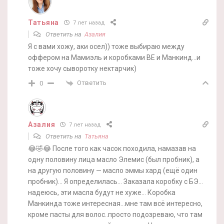
Татьяна
7 лет назад
Ответить на
Азалия
Я с вами хожу, аки осел)) тоже выбираю между
оффером на Мамиэль и коробками ВЕ и Манкинд…и
тоже хочу сыворотку нектарчик)
Ответить
0
Азалия
7 лет назад
Ответить на
Татьяна
😂🤣😂 После того как часок походила, намазав на
одну половину лица масло Элемис (был пробник), а
на другую половину — масло эммы хард (ещё один
пробник)… Я определилась… Заказала коробку с БЭ…
надеюсь, эти масла будут не хуже… Коробка
Манкинда тоже интересная…мне там всё интересно,
кроме пасты для волос..просто подозреваю, что там