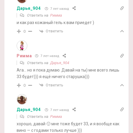
Дарья_904
7 лет назад
Ответить на
Римма
и как раз кожаный гель к вам приедет )
Ответить
0
Римма
7 лет назад
Ответить на
Дарья_904
Ага… но я пока думаю. Давай на ты) мне всего лишь
33 будет))) я ещё ничего старушка)))
Ответить
0
Дарья_904
7 лет назад
Ответить на
Римма
хорошо, давай 🙂 мне тоже будет 33, и я вообще как
вино — с годами только лучше )))