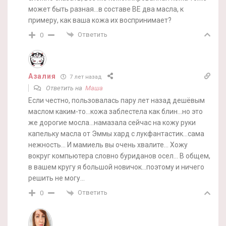
может быть разная…в составе BE два масла, к
примеру, как ваша кожа их воспринимает?
Ответить
0
Азалия
7 лет назад
Ответить на
Маша
Если честно, пользовалась пару лет назад дешёвым
маслом каким-то…кожа заблестела как блин…но это
же дорогие мосла…намазала сейчас на кожу руки
капельку масла от Эммы хард с лукфантастик…сама
нежность… И мамиель вы очень хвалите… Хожу
вокруг компьютера словно буриданов осел… В общем,
в вашем кругу я большой новичок…поэтому и ничего
решить не могу…
Ответить
0