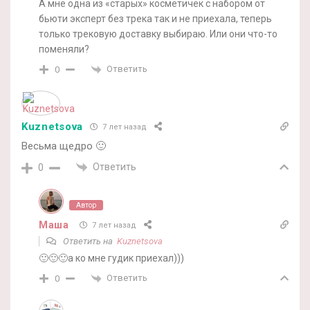
А мне одна из «старых» косметичек с набором от
бьюти эксперт без трека так и не приехала, теперь
только трековую доставку выбираю. Или они что-то
поменяли?
Ответить
0
Kuznetsova
7 лет назад
Весьма щедро 🙂
Ответить
0
Автор
Маша
7 лет назад
Ответить на
Kuznetsova
🙂🙂🙂а ко мне гудик приехал)))
Ответить
0