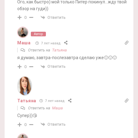
Ого, как быстро) мой только Питер покинул…жду твой
обзор на гуди))
Ответить
0
Автор
Маша
7 лет назад
Ответить на
Татьяна
я думаю, завтра-послезавтра сделаю уже🙂🙂🙂
Ответить
0
Татьяна
7 лет назад
Ответить на
Маша
Супер))😘
Ответить
0