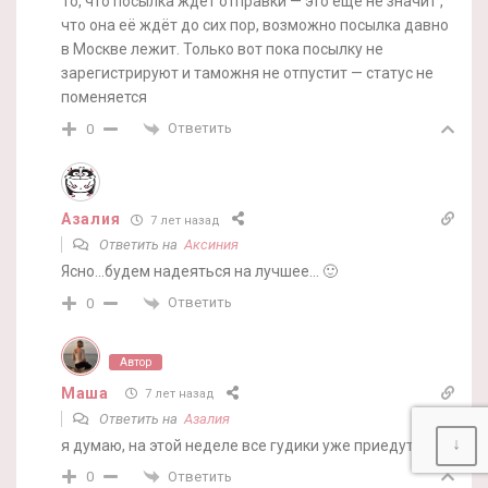
То, что посылка ждёт отправки — это ещё не значит ,
что она её ждёт до сих пор, возможно посылка давно
в Москве лежит. Только вот пока посылку не
зарегистрируют и таможня не отпустит — статус не
поменяется
Ответить
0
Азалия
7 лет назад
Ответить на
Аксиния
Ясно…будем надеяться на лучшее… 🙂
Ответить
0
Автор
Маша
7 лет назад
Ответить на
Азалия
↓
я думаю, на этой неделе все гудики уже приедут)))
Ответить
0