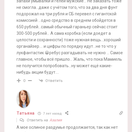
запахи умывалки и гелей мужские… Не заказать тоже
не смогла…даже с учётом того, что за два дня фунт
подорожал на три рубля и СБ перевел с гигантской
комиссией …одно средство в среднем обойдется в
650 рублей…самый обычный гараньер сейчас стоит
300-500 рублей… А сама коробка (если доедет а
целости и сохранности) тоже нужная вещь…хороший
органайзер…. и цифры по порядку идут…не то что у
лукфантастик 😀ребус разгадывать не нужно … Самое
главное, чтобы всё пришло… Жаль, что пока Мамиель
не получится попробовать…ну может ещё какие-
нибудь акции будут….
Ответить
0
Татьяна
7 лет назад
Ответить на
Азалия
А мое ослиное раздумье продолжается, так как нет