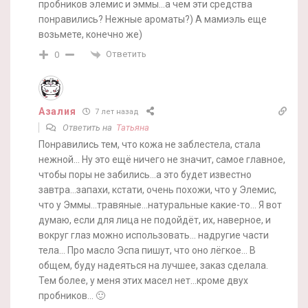
пробников элемис и эммы…а чем эти средства
понравились? Нежные ароматы?) А мамиэль еще
возьмете, конечно же)
Ответить
0
Азалия
7 лет назад
Ответить на
Татьяна
Понравились тем, что кожа не заблестела, стала
нежной… Ну это ещё ничего не значит, самое главное,
чтобы поры не забились…а это будет известно
завтра…запахи, кстати, очень похожи, что у Элемис,
что у Эммы…травяные…натуральные какие-то… Я вот
думаю, если для лица не подойдёт, их, наверное, и
вокруг глаз можно использовать… надругие части
тела… Про масло Эспа пишут, что оно лёгкое… В
общем, буду надеяться на лучшее, заказ сделала.
Тем более, у меня этих масел нет…кроме двух
пробников… 🙂