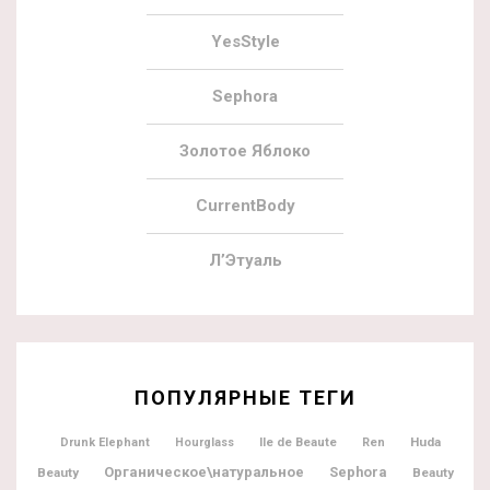
YesStyle
Sephora
Золотое Яблоко
CurrentBody
Л’Этуаль
ПОПУЛЯРНЫЕ ТЕГИ
Ile de Beaute
Huda
Drunk Elephant
Hourglass
Ren
Органическое\натуральное
Sephora
Beauty
Beauty