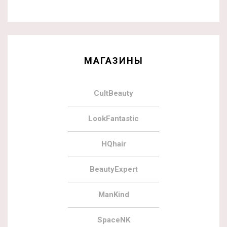
МАГАЗИНЫ
CultBeauty
LookFantastic
HQhair
BeautyExpert
ManKind
SpaceNK