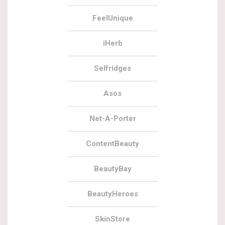
FeelUnique
iHerb
Selfridges
Asos
Net-A-Porter
ContentBeauty
BeautyBay
BeautyHeroes
SkinStore