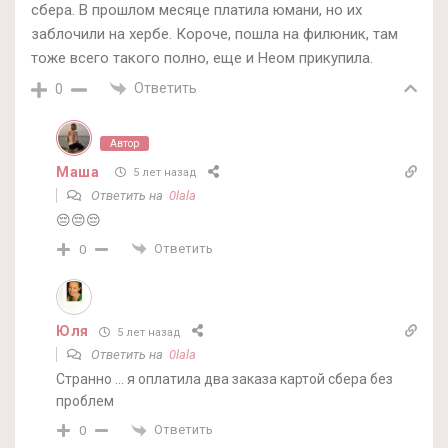
сбера. В прошлом месяце платила юмани, но их
заблочили на хербе. Короче, пошла на филюник, там
тоже всего такого полно, еще и Неом прикупила.
Ответить
0
Автор
Маша
5 лет назад
Ответить на
0lala
😔😔😔
Ответить
0
Юля
5 лет назад
Ответить на
0lala
Странно … я оплатила два заказа картой сбера без
проблем
Ответить
0