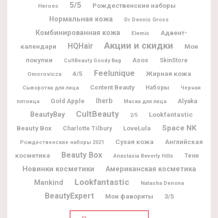
5/5
Рождественские наборы
Heroes
Нормальная кожа
Dr Dennis Gross
Комбинированная кожа
Адвент-
Elemis
Акции и скидки
HQHair
календари
Мои
покупки
Asos
SkinStore
CultBeauty Goody Bag
Feelunique
Жирная кожа
4/5
Omorovicza
Content Beauty
Наборы
Сыворотка для лица
Черная
Iherb
Gold Apple
Alyaka
пятница
Маска для лица
CultBeauty
BeautyBay
Lookfantastic
2/5
Space NK
Beauty Box
Charlotte Tilbury
LoveLula
Сухая кожа
Английская
Рождественские наборы 2021
Beauty Box
косметика
Тени
Anastasia Beverly Hills
Новинки косметики
Американская косметика
Lookfantastic
Mankind
Natasha Denona
BeautyExpert
Мои фавориты
3/5