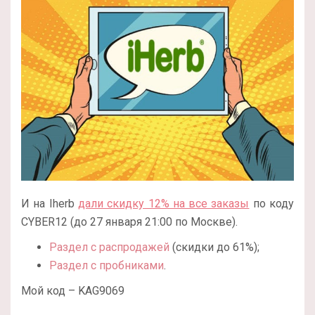
И на Iherb
дали скидку 12% на все заказы
по коду
CYBER12 (до 27 января 21:00 по Москве).
Раздел с распродажей
(скидки до 61%);
Раздел с пробниками
.
Мой код – KAG9069