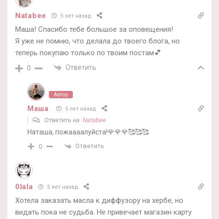
Natabee
5 лет назад
Маша! Спасибо тебе большое за оповещения!
Я уже не помню, что делала до твоего блога, но
теперь покупаю только по твоим постам💕
Ответить
0
Автор
Маша
5 лет назад
Ответить на
Natabee
Наташа, пожаааалуйста!🌹🌹🌹🥰🥰🥰
Ответить
0
0lala
5 лет назад
Хотела заказать масла к диффузору на хербе, но
видать пока не судьба. Не привечает магазин карту