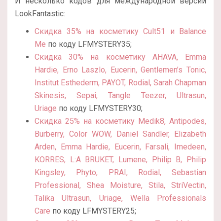
И несколько кодов для международной версии
LookFantastic:
Скидка 35% на косметику Cult51 и Balance
Me
по коду LFMYSTERY35;
Скидка 30% на косметику AHAVA, Emma
Hardie, Erno Laszlo, Eucerin, Gentlemen’s Tonic,
Institut Esthederm, PAYOT, Rodial, Sarah Chapman
Skinesis, Sepai, Tangle Teezer, Ultrasun,
Uriage
по коду LFMYSTERY30;
Скидка 25% на косметику Medik8, Antipodes,
Burberry, Color WOW, Daniel Sandler, Elizabeth
Arden, Emma Hardie, Eucerin, Farsali, Imedeen,
KORRES, L:A BRUKET, Lumene, Philip B, Philip
Kingsley, Phyto, PRAI, Rodial, Sebastian
Professional, Shea Moisture, Stila, StriVectin,
Talika Ultrasun, Uriage, Wella Professionals
Care
по коду LFMYSTERY25;