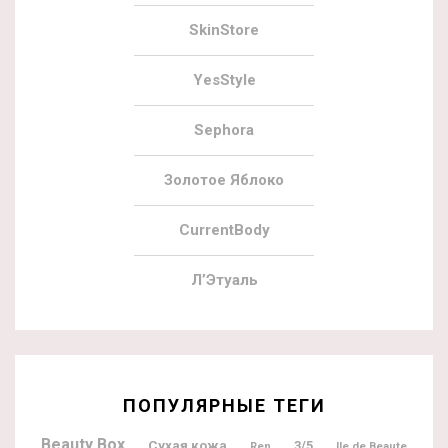
SkinStore
YesStyle
Sephora
Золотое Яблоко
CurrentBody
Л’Этуаль
ПОПУЛЯРНЫЕ ТЕГИ
Beauty Box
Сухая кожа
3/5
Ile de Beaute
Ren