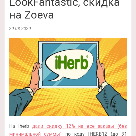
LookFantastic, скидка
на Zoeva
20.08.2020
На Iherb
дали скидку 12% на все заказы (без
минимальной суммы)
по коду IHERB12 (до 31