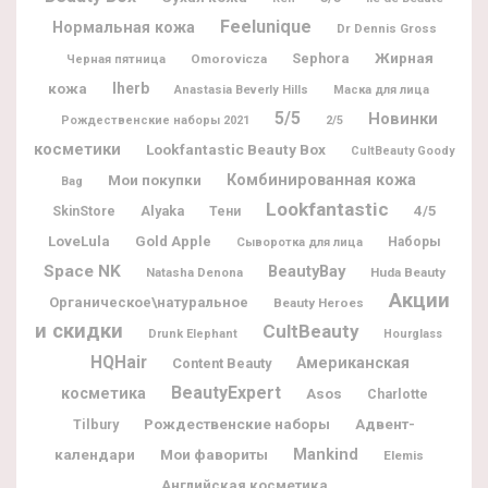
Feelunique
Нормальная кожа
Dr Dennis Gross
Жирная
Sephora
Omorovicza
Черная пятница
кожа
Iherb
Anastasia Beverly Hills
Маска для лица
5/5
Новинки
Рождественские наборы 2021
2/5
косметики
Lookfantastic Beauty Box
CultBeauty Goody
Мои покупки
Комбинированная кожа
Bag
Lookfantastic
Alyaka
4/5
SkinStore
Тени
LoveLula
Gold Apple
Наборы
Сыворотка для лица
Space NK
BeautyBay
Natasha Denona
Huda Beauty
Акции
Органическое\натуральное
Beauty Heroes
и скидки
CultBeauty
Drunk Elephant
Hourglass
HQHair
Американская
Content Beauty
BeautyExpert
косметика
Asos
Charlotte
Рождественские наборы
Адвент-
Tilbury
календари
Мои фавориты
Mankind
Elemis
Английская косметика