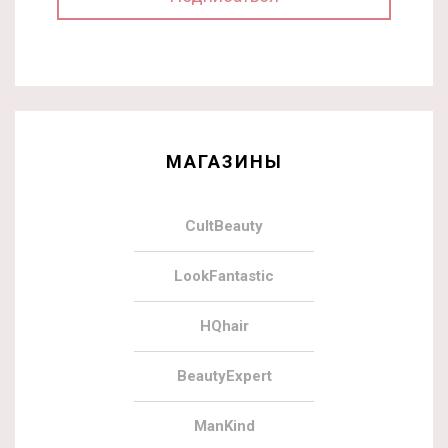
МАГАЗИНЫ
CultBeauty
LookFantastic
HQhair
BeautyExpert
ManKind