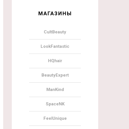
МАГАЗИНЫ
CultBeauty
LookFantastic
HQhair
BeautyExpert
ManKind
SpaceNK
FeelUnique