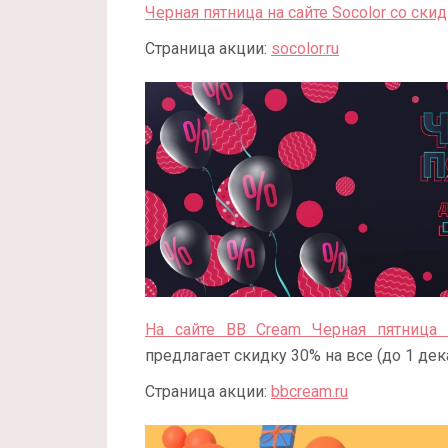
Черная пятница на сайте Socolor со ски
Страница акции:
socolor.ru
На сайте BB Cream Черная пятница
предлагает скидку 30% на все (до 1 дек
Страница акции:
bbcream.ru