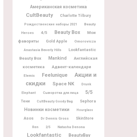
Американская косметика
CultBeauty
Charlotte Tilbury
Beauty
Рождественские наборы 2021
Beauty Box
Мои
4/5
Heroes
фавориты
Gold Apple
Omorovicza
Lookfantastic
Anastasia Beverly Hills
Beauty Box
Mankind
Английская
Адвент-календари
косметика
Акции и
Feelunique
Elemis
скидки
Space NK
Drunk
5/5
Elephant
Сыворотка для лица
Sephora
Тени
CultBeauty Goody Bag
Новинки косметики
Hourglass
Asos
Dr Dennis Gross
SkinStore
Natasha Denona
Ren
2/5
Lookfantastic
BeautyBay