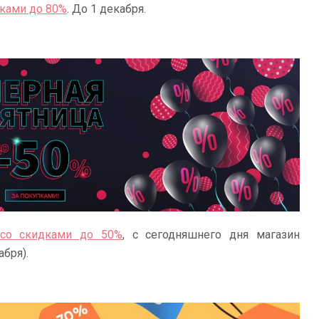
дками до 80%
. До 1 декабря.
 со скидками до 50%
, с сегодняшнего дня магазин
абря).