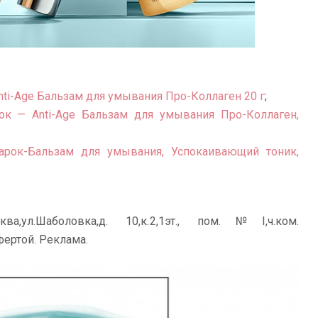
nti-Age Бальзам для умывания Про-Коллаген 20 г
;
ок — Anti-Age Бальзам для умывания Про-Коллаген,
арок-Бальзам для умывания, Успокаивающий тоник,
ква,ул.Шаболовка,д. 10,к.2,1эт., пом.№I,ч.ком.
ертой. Реклама.