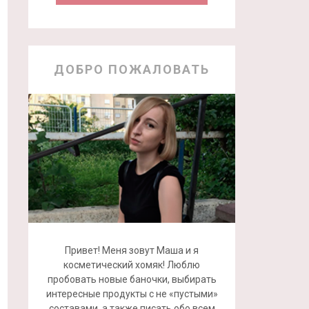
ДОБРО ПОЖАЛОВАТЬ
Привет! Меня зовут Маша и я
косметический хомяк! Люблю
пробовать новые баночки, выбирать
интересные продукты с не «пустыми»
составами, а также писать обо всем