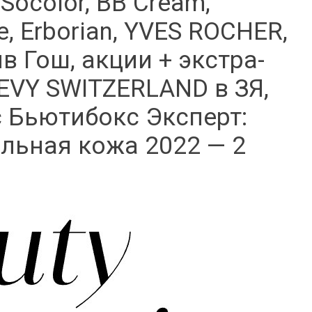
Socolor, BB Cream,
ne, Erborian, YVES ROCHER,
в Гош, акции + экстра-
LEVY SWITZERLAND в ЗЯ,
Бьютибокс Эксперт:
ельная кожа 2022 — 2