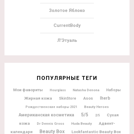
Золотое Яблоко
CurrentBody
Л’Этуаль
ПОПУЛЯРНЫЕ ТЕГИ
Мои фавориты
Natasha Denona
Наборы
Hourglass
Жирная кожа
Iherb
Asos
SkinStore
Beauty Heroes
Рождественские наборы 2021
5/5
Американская косметика
Сухая
2/5
Адвент-
кожа
Dr Dennis Gross
Huda Beauty
Beauty Box
календари
Lookfantastic Beauty Box