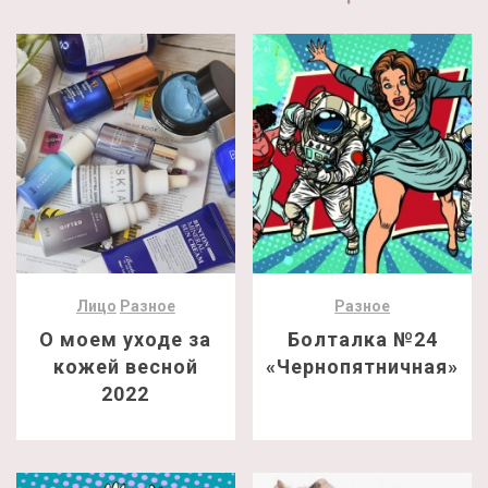
Лицо
Разное
Разное
О моем уходе за
Болталка №24
кожей весной
«Чернопятничная»
2022