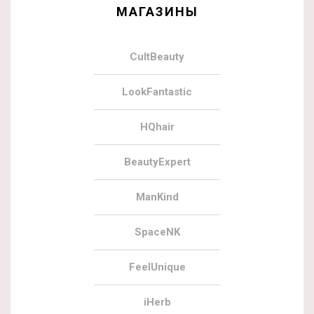
МАГАЗИНЫ
CultBeauty
LookFantastic
HQhair
BeautyExpert
ManKind
SpaceNK
FeelUnique
iHerb