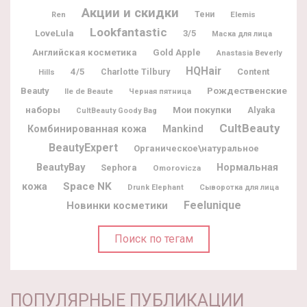
Акции и скидки
Тени
Elemis
Ren
Lookfantastic
LoveLula
3/5
Маска для лица
Английская косметика
Gold Apple
Anastasia Beverly
HQHair
4/5
Charlotte Tilbury
Content
Hills
Рождественские
Beauty
Ile de Beaute
Черная пятница
наборы
Мои покупки
Alyaka
CultBeauty Goody Bag
CultBeauty
Комбинированная кожа
Mankind
BeautyExpert
Органическое\натуральное
BeautyBay
Нормальная
Sephora
Omorovicza
Space NK
кожа
Drunk Elephant
Сыворотка для лица
Feelunique
Новинки косметики
Поиск по тегам
ПОПУЛЯРНЫЕ ПУБЛИКАЦИИ