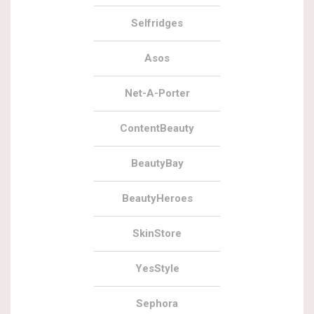
Selfridges
Asos
Net-A-Porter
ContentBeauty
BeautyBay
BeautyHeroes
SkinStore
YesStyle
Sephora