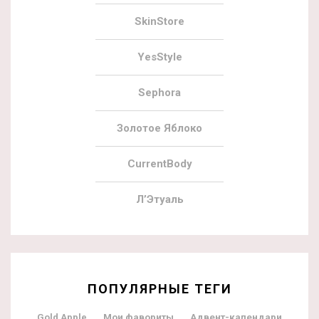
SkinStore
YesStyle
Sephora
Золотое Яблоко
CurrentBody
Л’Этуаль
ПОПУЛЯРНЫЕ ТЕГИ
Мои фавориты
Адвент-календари
Gold Apple