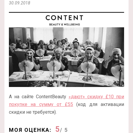
30.09.2018
А на сайте ContentBeauty
«дают» скидку £10 при
покупке на сумму от £55
(код для активации
скидки не требуется).
5
МОЯ ОЦЕНКА:
/ 5