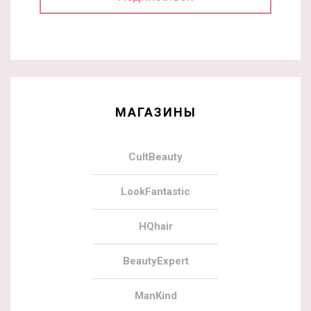
МАГАЗИНЫ
CultBeauty
LookFantastic
HQhair
BeautyExpert
ManKind