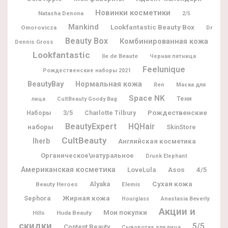
Новинки косметики
Natasha Denona
2/5
Mankind
Lookfantastic Beauty Box
Omorovicza
Dr
Beauty Box
Комбинированная кожа
Dennis Gross
Lookfantastic
Ile de Beaute
Черная пятница
Feelunique
Рождественские наборы 2021
BeautyBay
Нормальная кожа
Ren
Маска для
Space NK
Тени
лица
CultBeauty Goody Bag
Рождественские
3/5
Charlotte Tilbury
Наборы
BeautyExpert
HQHair
наборы
SkinStore
CultBeauty
Iherb
Английская косметика
Органическое\натуральное
Drunk Elephant
Американская косметика
LoveLula
Asos
4/5
Alyaka
Сухая кожа
Beauty Heroes
Elemis
Жирная кожа
Sephora
Hourglass
Anastasia Beverly
Акции и
Мои покупки
Huda Beauty
Hills
скидки
5/5
Content Beauty
Сыворотка для лица