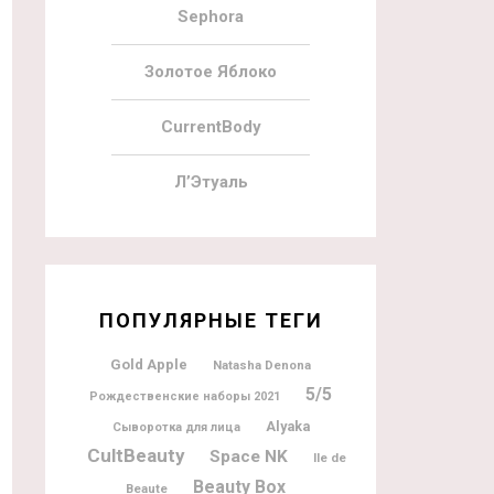
Sephora
Золотое Яблоко
CurrentBody
Л’Этуаль
ПОПУЛЯРНЫЕ ТЕГИ
Gold Apple
Natasha Denona
5/5
Рождественские наборы 2021
Alyaka
Сыворотка для лица
CultBeauty
Space NK
Ile de
Beauty Box
Beaute