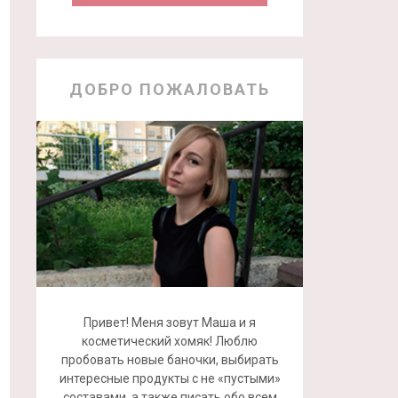
ДОБРО ПОЖАЛОВАТЬ
Привет! Меня зовут Маша и я
косметический хомяк! Люблю
пробовать новые баночки, выбирать
интересные продукты с не «пустыми»
составами, а также писать обо всем