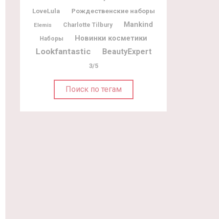
Рождественские наборы
LoveLula
Mankind
Charlotte Tilbury
Elemis
Новинки косметики
Наборы
Lookfantastic
BeautyExpert
3/5
Поиск по тегам