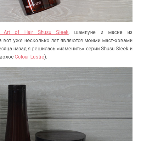
 Art of Hair Shusu Sleek
, шампуне и маске из
а вот уже несколько лет являются моими маст-хэвами
есяца назад я решилась «изменить» серии Shusu Sleek и
 волос
Colour Lustre
).