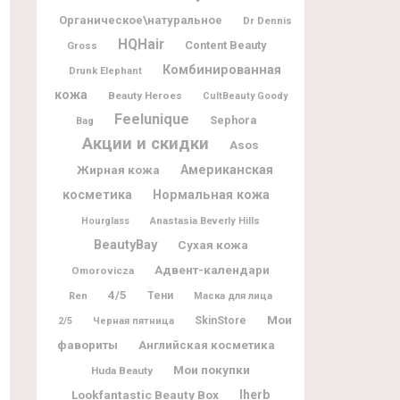
Органическое\натуральное
Dr Dennis
HQHair
Content Beauty
Gross
Комбинированная
Drunk Elephant
кожа
Beauty Heroes
CultBeauty Goody
Feelunique
Sephora
Bag
Акции и скидки
Asos
Жирная кожа
Американская
косметика
Нормальная кожа
Hourglass
Anastasia Beverly Hills
BeautyBay
Сухая кожа
Адвент-календари
Omorovicza
4/5
Тени
Ren
Маска для лица
Мои
SkinStore
2/5
Черная пятница
фавориты
Английская косметика
Мои покупки
Huda Beauty
Lookfantastic Beauty Box
Iherb