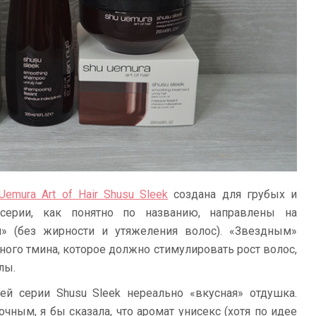
Uemura Art of Hair Shusu Sleek
создана для грубых и
серии, как понятно по названию, направлены на
и» (без жирности и утяжеления волос). «Звездным»
ного тмина, которое должно стимулировать рост волос,
лы.
ей серии Shusu Sleek нереально «вкусная» отдушка.
чным, я бы сказала, что аромат унисекс (хотя по идее