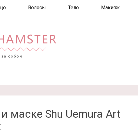
цо
Волосы
Тело
Макияж
и маске Shu Uemura Art
k