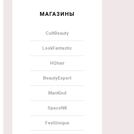
МАГАЗИНЫ
CultBeauty
LookFantastic
HQhair
BeautyExpert
ManKind
SpaceNK
FeelUnique