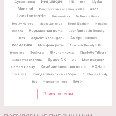
Feelunique
Сухая кожа
4/5
Alyaka
Ren
Mankind
Asos
Рождественские наборы 2021
Lookfantastic
Omorovicza
Dr Dennis Gross
Beauty Heroes
Natasha
Маска для лица
Drunk Elephant
Нормальная кожа
Lookfantastic Beauty
Denona
Box
Адвент-календари
Американская
косметика
Мои фавориты
Anastasia Beverly Hills
Жирная кожа
Sephora
Charlotte Tilbury
Hourglass
Space NK
Мои покупки
Сыворотка для лица
2/5
HQHair
Комбинированная кожа
Content Beauty
Рождественские наборы
LoveLula
CultBeauty Goody
Iherb
Bag
Черная пятница
Поиск по тегам