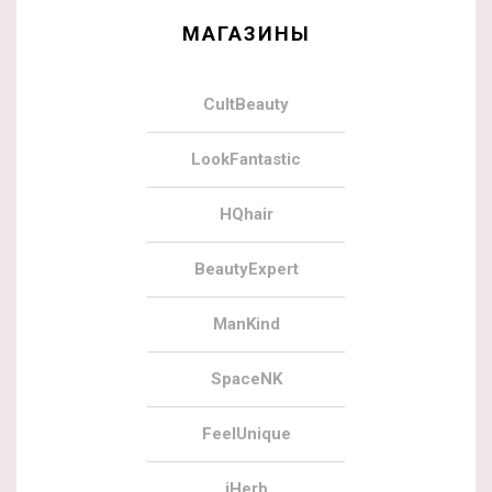
МАГАЗИНЫ
CultBeauty
LookFantastic
HQhair
BeautyExpert
ManKind
SpaceNK
FeelUnique
iHerb