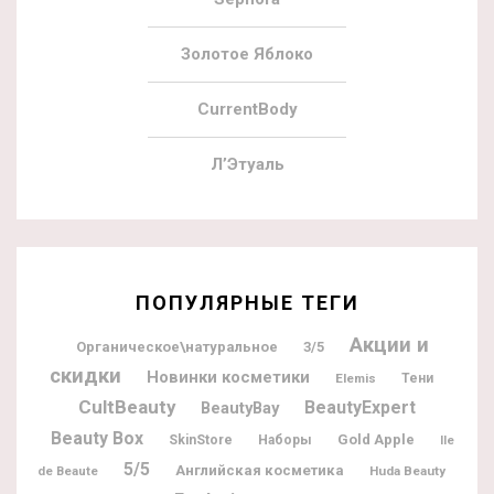
Золотое Яблоко
CurrentBody
Л’Этуаль
ПОПУЛЯРНЫЕ ТЕГИ
Акции и
Органическое\натуральное
3/5
скидки
Новинки косметики
Elemis
Тени
CultBeauty
BeautyExpert
BeautyBay
Beauty Box
Gold Apple
SkinStore
Наборы
Ile
5/5
Английская косметика
de Beaute
Huda Beauty