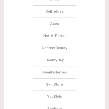
Selfridges
Asos
Net-A-Porter
ContentBeauty
BeautyBay
BeautyHeroes
SkinStore
YesStyle
Sephora