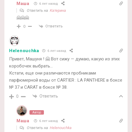
Маша
6 лет назад
Ответить на
Катерина
🤗🤗🤗
Ответить
0
Helenouchka
6 лет назад
Привет, Машуня ! 🤗 Вот сижу — думаю, какую из этих
коробочек выбрать…
Кстати, еще они различаются пробниками
парфюмерной воды от CARTIER : LA PANTHERE в боксе
№ 37 и CARAT в боксе № 38.
Ответить
0
Автор
Маша
6 лет назад
Ответить на
Helenouchka