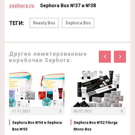
sephora.ru
Sephora Box №37 и №38
ТЕГИ:
Beauty Box
Sephora Box
Другие лимитированные
‹
›
коробочки Sephora:
11.11.2021
0
06.07.2021
8
Sephora Box №54 и Sephora
Sephora Box №52 Filorga
Box №55
Mono Box