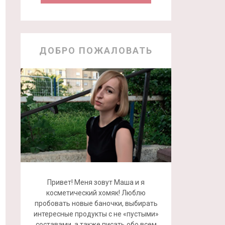
ДОБРО ПОЖАЛОВАТЬ
Привет! Меня зовут Маша и я
косметический хомяк! Люблю
пробовать новые баночки, выбирать
интересные продукты с не «пустыми»
составами, а также писать обо всем