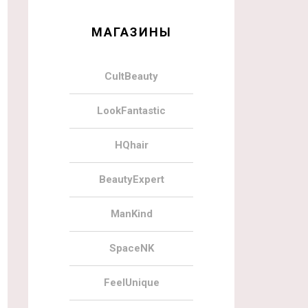
МАГАЗИНЫ
CultBeauty
LookFantastic
HQhair
BeautyExpert
ManKind
SpaceNK
FeelUnique