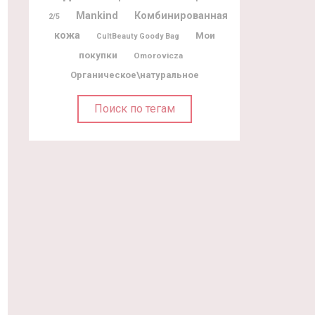
Mankind
Комбинированная
2/5
кожа
Мои
CultBeauty Goody Bag
покупки
Omorovicza
Органическое\натуральное
Поиск по тегам