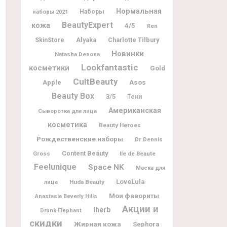
Нормальная
Наборы
наборы 2021
BeautyExpert
кожа
4/5
Ren
Alyaka
Charlotte Tilbury
SkinStore
Новинки
Natasha Denona
Lookfantastic
косметики
Gold
CultBeauty
Apple
Asos
Beauty Box
3/5
Тени
Американская
Сыворотка для лица
косметика
Beauty Heroes
Рождественские наборы
Dr Dennis
Content Beauty
Gross
Ile de Beaute
Feelunique
Space NK
Маска для
LoveLula
Huda Beauty
лица
Мои фавориты
Anastasia Beverly Hills
Акции и
Iherb
Drunk Elephant
скидки
Жирная кожа
Sephora