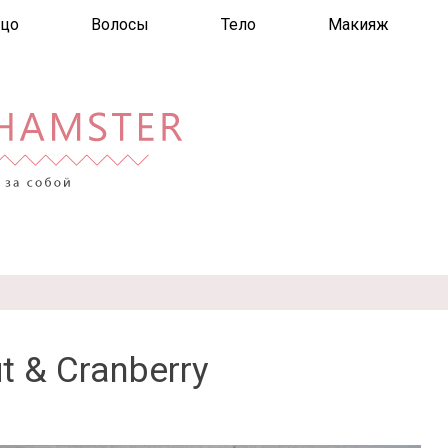
цо
Волосы
Тело
Макияж
t & Cranberry