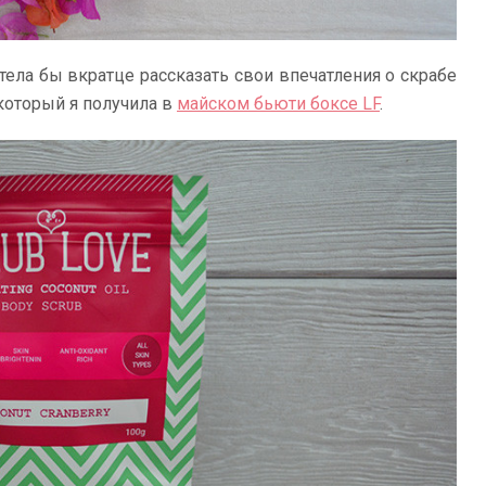
тела бы вкратце рассказать свои впечатления о скрабе
, который я получила в
майском бьюти боксе LF
.