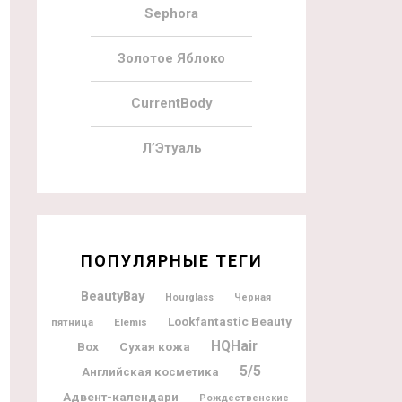
Sephora
Золотое Яблоко
CurrentBody
Л’Этуаль
ПОПУЛЯРНЫЕ ТЕГИ
BeautyBay
Hourglass
Черная
Lookfantastic Beauty
Elemis
пятница
HQHair
Box
Сухая кожа
5/5
Английская косметика
Адвент-календари
Рождественские