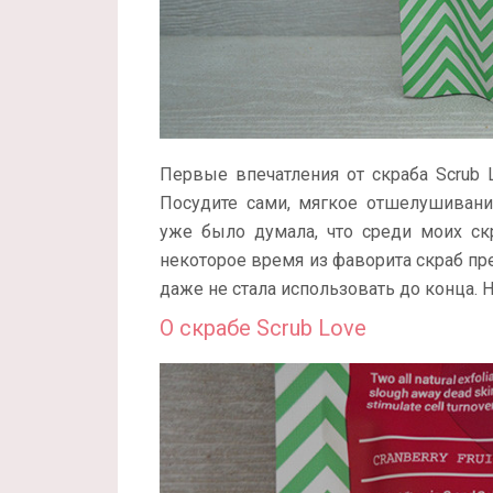
Первые впечатления от скраба Scrub
Посудите сами, мягкое отшелушиван
уже было думала, что среди моих ск
некоторое время из фаворита скраб прев
даже не стала использовать до конца. Н
О скрабе Scrub Love