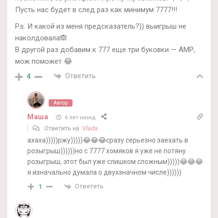
Пусть нас будет в след раз как минимум 7777!!!
P.s. И какой из меня предсказатель?)) выигрыш не
наколдовала🙈
В другой раз добавим к 777 еще три буковки — АМР,
мож поможет 😂
Ответить
4
Автор
Маша
6 лет назад
Ответить на
Vlada
ахаха)))))ржу)))))😂😂😂сразу серьезно заехать в
розыгрыш))))))но с 7777 хомяков я уже не потяну
розыгрыш, этот был уже слишком сложным)))))😂😂😂
я изначально думала о двухзначном числе))))))
Ответить
1