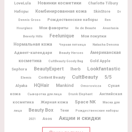
Новинки косметики
LoveLula
Charlotte Tilbury
Комбинированная кожа
Наборы
SkinStore
Dr
Рождественские наборы
Dennis Gross
Ren
Мои фавориты
Ile de Beaute
Hourglass
Anastasia
Feelunique
Мои покупки
Beverly Hills
Нормальная кожа
Natasha Denona
Черная пятница
Адвент-календари
Американская
Beauty Heroes
косметика
Gold Apple
CultBeauty Goody Bag
Lookfantastic
BeautyExpert
Iherb
Sephora
CultBeauty
5/5
Content Beauty
Elemis
HQHair
Mankind
Alyaka
Сухая
Omorovicza
кожа
Английская
Сыворотка для лица
Drunk Elephant
Space NK
Жирная кожа
косметика
Маска для
Beauty Box
Тени
лица
Рождественские наборы
Акции и скидки
Asos
2021