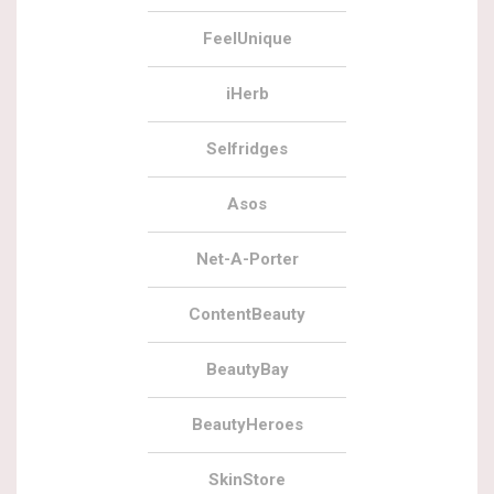
FeelUnique
iHerb
Selfridges
Asos
Net-A-Porter
ContentBeauty
BeautyBay
BeautyHeroes
SkinStore