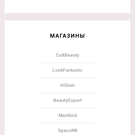
МАГАЗИНЫ
CultBeauty
LookFantastic
HQhair
BeautyExpert
ManKind
SpaceNK