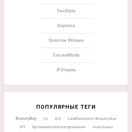
YesStyle
Sephora
Золотое Яблоко
CurrentBody
Л’Этуаль
ПОПУЛЯРНЫЕ ТЕГИ
BeautyBay
Lookfantastic Beauty Box
4/5
2/5
3/5
Органическое\натуральное
Huda Beauty