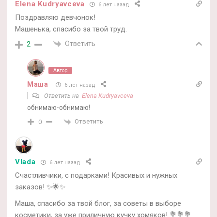
Elena Kudryavceva
6 лет назад
Поздравляю девчонок!
Машенька, спасибо за твой труд.
Ответить
2
Автор
Маша
6 лет назад
Ответить на
Elena Kudryavceva
обнимаю-обнимаю!
Ответить
0
Vlada
6 лет назад
Счастливчики, с подарками! Красивых и нужных
заказов! ✨🌟✨
Маша, спасибо за твой блог, за советы в выборе
косметики, за уже приличную кучку хомяков! 💐💐💐