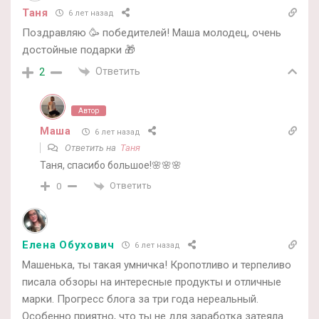
Таня
6 лет назад
Поздравляю 🥳 победителей! Маша молодец, очень
достойные подарки 🎁
Ответить
2
Автор
Маша
6 лет назад
Ответить на
Таня
Таня, спасибо большое!🌸🌸🌸
Ответить
0
Елена Обухович
6 лет назад
Машенька, ты такая умничка! Кропотливо и терпеливо
писала обзоры на интересные продукты и отличные
марки. Прогресс блога за три года нереальный.
Особенно приятно, что ты не для заработка затеяла