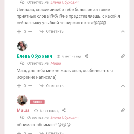
Ответить на
Елена Обухович
Ленаааа, спасиииииибо тебе большое за такие
приятные слова!😘😘😘не представляешь, с какой я
сейчас сижу улыбкой чеширского кота🥰🥰🥰
Ответить
0
Елена Обухович
6 лет назад
Ответить на
Маша
Маш, для тебя мне не жаль слов, особенно что я
искренне написала)
Ответить
0
Автор
Маша
6 лет назад
Ответить на
Елена Обухович
обнимаю-обнимаю!!!😘😘😘
Ответить
0