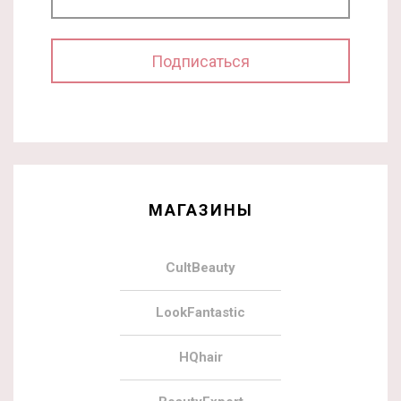
МАГАЗИНЫ
CultBeauty
LookFantastic
HQhair