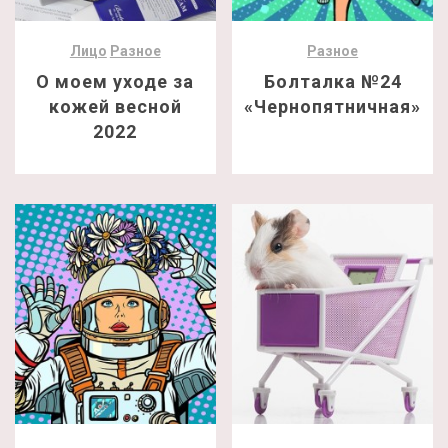
Лицо
Разное
Разное
О моем уходе за
Болталка №24
кожей весной
«Чернопятничная»
2022