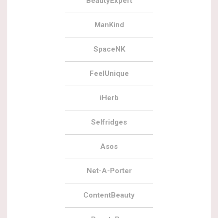
BeautyExpert
ManKind
SpaceNK
FeelUnique
iHerb
Selfridges
Asos
Net-A-Porter
ContentBeauty