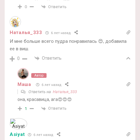
Ответить
0
Наталья_333
6 лет назад
И мне больше всего пудра понравилась 😍, добавила
ее в виш.
Ответить
0
Автор
Маша
6 лет назад
Ответить на
Наталья_333
она, красавица, ага😍😍😍
Ответить
1
Asiyat
6 лет назад