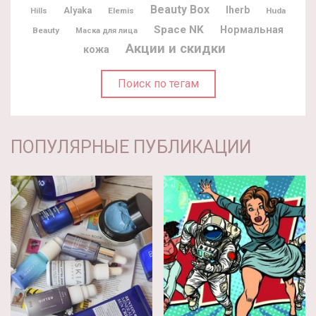
Beauty Box
Iherb
Alyaka
Elemis
Huda
Hills
Space NK
Нормальная
Beauty
Маска для лица
Акции и скидки
кожа
Поиск по тегам
ПОПУЛЯРНЫЕ ПУБЛИКАЦИИ