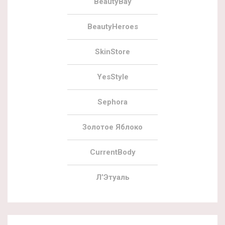
BeautyBay
BeautyHeroes
SkinStore
YesStyle
Sephora
Золотое Яблоко
CurrentBody
Л’Этуаль