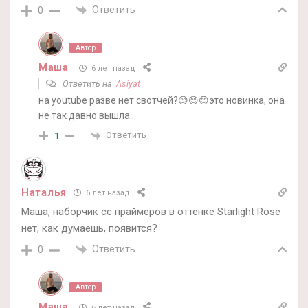
Ответить
0
Автор
Маша
6 лет назад
Ответить на
Asiyat
на youtube разве нет свотчей?😊😊😊это новинка, она
не так давно вышла…
Ответить
1
Наталья
6 лет назад
Маша, наборчик сс праймеров в оттенке Starlight Rose
нет, как думаешь, появится?
Ответить
0
Автор
Маша
6 лет назад