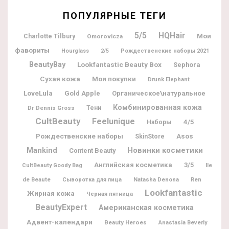
ПОПУЛЯРНЫЕ ТЕГИ
5/5
HQHair
Мои
Charlotte Tilbury
Omorovicza
фавориты
Hourglass
2/5
Рождественские наборы 2021
BeautyBay
Lookfantastic Beauty Box
Sephora
Мои покупки
Сухая кожа
Drunk Elephant
LoveLula
Gold Apple
Органическое\натуральное
Комбинированная кожа
Dr Dennis Gross
Тени
CultBeauty
Feelunique
4/5
Наборы
Рождественские наборы
Asos
SkinStore
Новинки косметики
Mankind
Content Beauty
Английская косметика
3/5
Ile
CultBeauty Goody Bag
de Beaute
Natasha Denona
Сыворотка для лица
Ren
Lookfantastic
Жирная кожа
Черная пятница
BeautyExpert
Американская косметика
Адвент-календари
Beauty Heroes
Anastasia Beverly