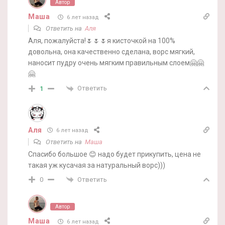
Автор
Маша
6 лет назад
Ответить на
Аля
Аля, пожалуйста!🌷🌷🌷я кисточкой на 100%
довольна, она качественно сделана, ворс мягкий,
наносит пудру очень мягким правильным слоем🤗🤗
🤗
Ответить
1
Аля
6 лет назад
Ответить на
Маша
Спасибо большое 😊 надо будет прикупить, цена не
такая уж кусачая за натуральный ворс)))
Ответить
0
Автор
Маша
6 лет назад