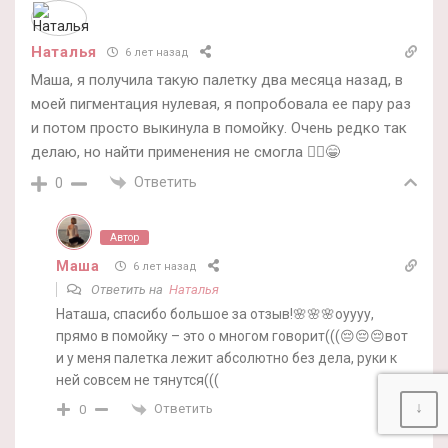
Наталья
6 лет назад
Маша, я получила такую палетку два месяца назад, в
моей пигментация нулевая, я попробовала ее пару раз
и потом просто выкинула в помойку. Очень редко так
делаю, но найти применения не смогла 🤷‍♀️😁
Ответить
0
Автор
Маша
6 лет назад
Ответить на
Наталья
Наташа, спасибо большое за отзыв!🌸🌸🌸оуууу,
прямо в помойку – это о многом говорит(((😔😔😔вот
и у меня палетка лежит абсолютно без дела, руки к
ней совсем не тянутся(((
↓
Ответить
0