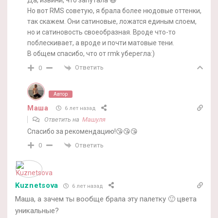
Да, извини, что запутала 😅
Но вот RMS советую, я брала более нюдовые оттенки,
так скажем. Они сатиновые, ложатся единым слоем,
но и сатиновость своеобразная. Вроде что-то
поблескивает, а вроде и почти матовые тени.
В общем спасибо, что от rmk уберегла:)
Ответить
0
Автор
Маша
6 лет назад
Ответить на
Машуля
Спасибо за рекомендацию!😘😘😘
Ответить
0
Kuznetsova
6 лет назад
Маша, а зачем ты вообще брала эту палетку 🙂 цвета
уникальные?