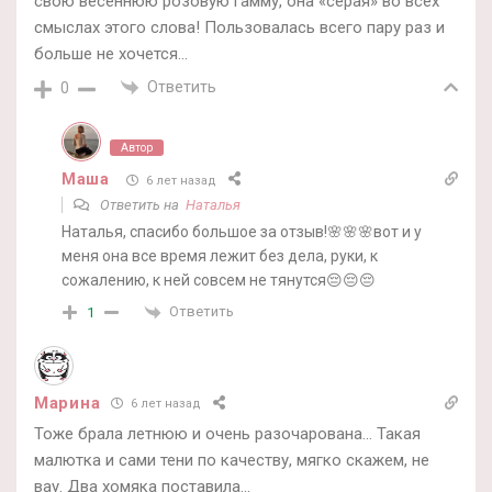
свою весеннюю розовую гамму, она «серая» во всех
смыслах этого слова! Пользовалась всего пару раз и
больше не хочется…
Ответить
0
Автор
Маша
6 лет назад
Ответить на
Наталья
Наталья, спасибо большое за отзыв!🌸🌸🌸вот и у
меня она все время лежит без дела, руки, к
сожалению, к ней совсем не тянутся😔😔😔
Ответить
1
Марина
6 лет назад
Тоже брала летнюю и очень разочарована… Такая
малютка и сами тени по качеству, мягко скажем, не
вау. Два хомяка поставила…