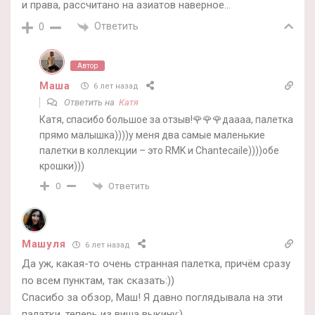
и права, рассчитано на азиатов наверное…
Ответить
0
Автор
Маша
6 лет назад
Ответить на
Катя
Катя, спасибо большое за отзыв!🌹🌹🌹даааа, палетка
прямо малышка))))у меня два самые маленькие
палетки в коллекции – это RMK и Chantecaile))))обе
крошки)))
Ответить
0
Машуля
6 лет назад
Да уж, какая-то очень странная палетка, причём сразу
по всем пунктам, так сказать:))
Спасибо за обзор, Маш! Я давно поглядывала на эти
палатки, теперь из виша выкину:)