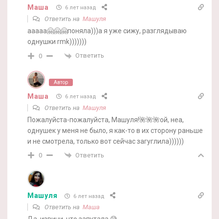
Маша
6 лет назад
Ответить на
Машуля
ааааа🤗🤗🤗поняла)))а я уже сижу, разглядываю
однушки rmk)))))))
Ответить
0
Автор
Маша
6 лет назад
Ответить на
Машуля
Пожалуйста-пожалуйста, Машуля!🌺🌺🌺ой, неа,
однушек у меня не было, я как-то в их сторону раньше
и не смотрела, только вот сейчас загуглила))))))
Ответить
0
Машуля
6 лет назад
Ответить на
Маша