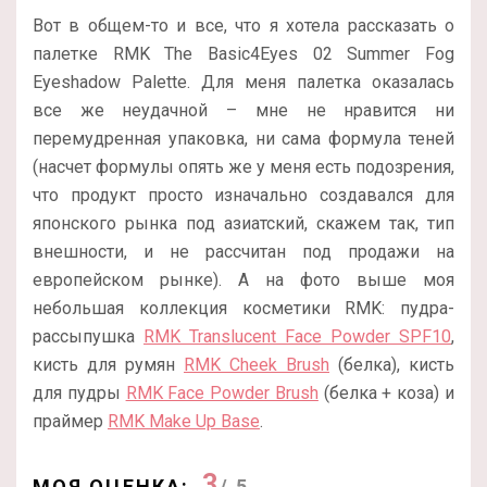
Вот в общем-то и все, что я хотела рассказать о
палетке RMK The Basic4Eyes 02 Summer Fog
Eyeshadow Palette. Для меня палетка оказалась
все же неудачной – мне не нравится ни
перемудренная упаковка, ни сама формула теней
(насчет формулы опять же у меня есть подозрения,
что продукт просто изначально создавался для
японского рынка под азиатский, скажем так, тип
внешности, и не рассчитан под продажи на
европейском рынке). А на фото выше моя
небольшая коллекция косметики RMK: пудра-
рассыпушка
RMK Translucent Face Powder SPF10
,
кисть для румян
RMK Cheek Brush
(белка), кисть
для пудры
RMK Face Powder Brush
(белка + коза) и
праймер
RMK Make Up Base
.
3
МОЯ ОЦЕНКА:
/ 5