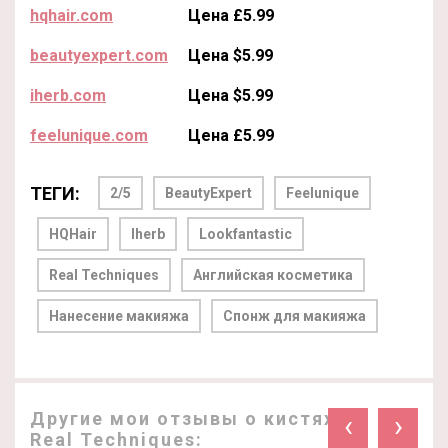
hqhair.com
Цена £5.99
beautyexpert.com
Цена $5.99
iherb.com
Цена $5.99
feelunique.com
Цена £5.99
ТЕГИ:
2/5
BeautyExpert
Feelunique
HQHair
Iherb
Lookfantastic
Real Techniques
Английская косметика
Нанесение макияжа
Спонж для макияжа
Другие мои отзывы о кистях
‹
›
Real Techniques: