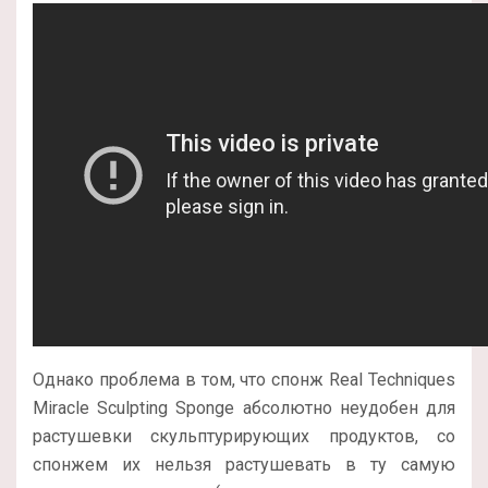
Однако проблема в том, что спонж Real Techniques
Miracle Sculpting Sponge абсолютно неудобен для
растушевки скульптурирующих продуктов, со
спонжем их нельзя растушевать в ту самую