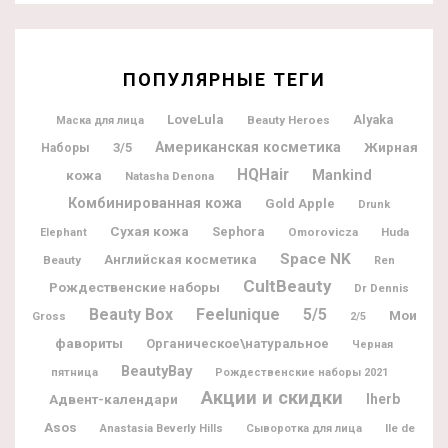
ПОПУЛЯРНЫЕ ТЕГИ
LoveLula
Alyaka
Beauty Heroes
Маска для лица
Американская косметика
Жирная
3/5
Наборы
HQHair
кожа
Mankind
Natasha Denona
Комбинированная кожа
Gold Apple
Drunk
Сухая кожа
Sephora
Omorovicza
Huda
Elephant
Space NK
Английская косметика
Beauty
Ren
CultBeauty
Рождественские наборы
Dr Dennis
Beauty Box
Feelunique
5/5
Мои
Gross
2/5
фавориты
Органическое\натуральное
Черная
BeautyBay
пятница
Рождественские наборы 2021
Акции и скидки
Адвент-календари
Iherb
Asos
Ile de
Anastasia Beverly Hills
Сыворотка для лица