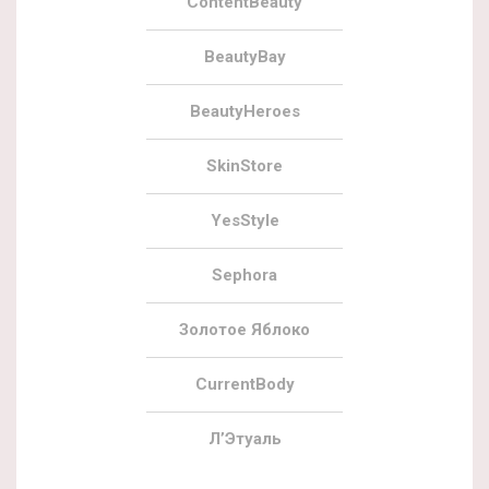
ContentBeauty
BeautyBay
BeautyHeroes
SkinStore
YesStyle
Sephora
Золотое Яблоко
CurrentBody
Л’Этуаль