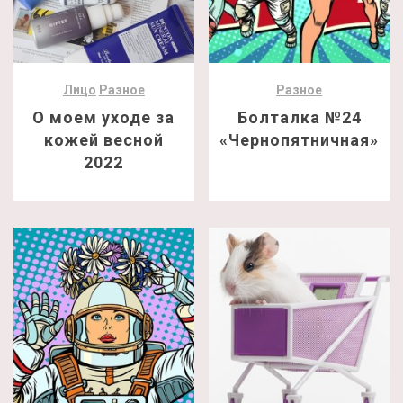
Лицо
Разное
Разное
О моем уходе за
Болталка №24
кожей весной
«Чернопятничная»
2022