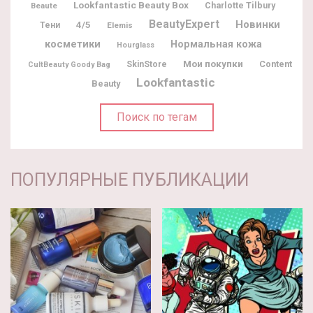
Lookfantastic Beauty Box
Charlotte Tilbury
Beaute
BeautyExpert
Новинки
4/5
Тени
Elemis
косметики
Нормальная кожа
Hourglass
Мои покупки
Content
SkinStore
CultBeauty Goody Bag
Lookfantastic
Beauty
Поиск по тегам
ПОПУЛЯРНЫЕ ПУБЛИКАЦИИ