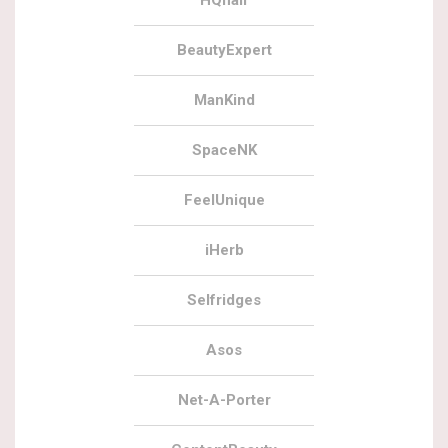
HQhair
BeautyExpert
ManKind
SpaceNK
FeelUnique
iHerb
Selfridges
Asos
Net-A-Porter