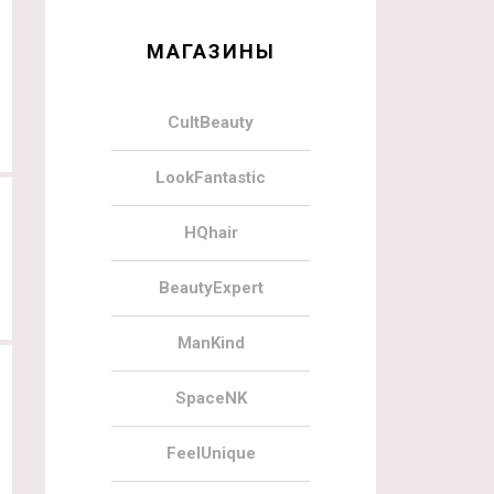
МАГАЗИНЫ
CultBeauty
LookFantastic
HQhair
BeautyExpert
ManKind
SpaceNK
FeelUnique