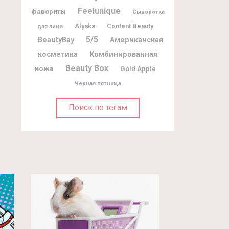
Feelunique
фавориты
Сыворотка
Alyaka
Content Beauty
для лица
5/5
BeautyBay
Американская
косметика
Комбинированная
Beauty Box
кожа
Gold Apple
Черная пятница
Поиск по тегам