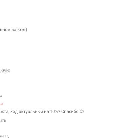
ьное за код)
a
🌺🌺
ад
ша
жта, код актуальный на 10%? Спасибо 😊
ить
назад