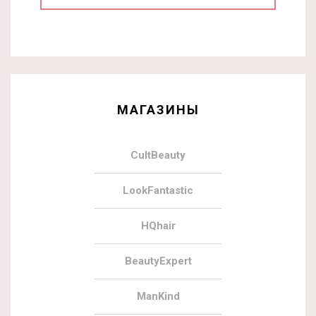
МАГАЗИНЫ
CultBeauty
LookFantastic
HQhair
BeautyExpert
ManKind