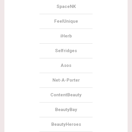
SpaceNK
FeelUnique
iHerb
Selfridges
Asos
Net-A-Porter
ContentBeauty
BeautyBay
BeautyHeroes