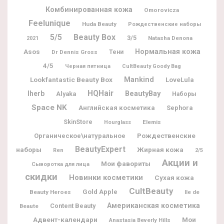
Комбинированная кожа
Omorovicza
Feelunique
Huda Beauty
Рождественские наборы
5/5
Beauty Box
3/5
Natasha Denona
2021
Нормальная кожа
Asos
Dr Dennis Gross
Тени
4/5
Черная пятница
CultBeauty Goody Bag
Lookfantastic Beauty Box
Mankind
LoveLula
HQHair
BeautyBay
Iherb
Alyaka
Наборы
Space NK
Английская косметика
Sephora
SkinStore
Elemis
Hourglass
Рождественские
Органическое\натуральное
BeautyExpert
наборы
Жирная кожа
Ren
2/5
Акции и
Мои фавориты
Сыворотка для лица
скидки
Новинки косметики
Сухая кожа
CultBeauty
Gold Apple
Beauty Heroes
Ile de
Американская косметика
Content Beauty
Beaute
Адвент-календари
Мои
Anastasia Beverly Hills