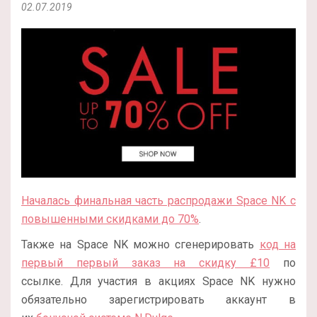
02.07.2019
Началась финальная часть распродажи Space NK с
повышенными скидками до 70%
.
Также на Space NK можно сгенерировать
код на
первый первый заказ на скидку £10
по
ссылке. Для участия в акциях Space NK нужно
обязательно зарегистрировать аккаунт в