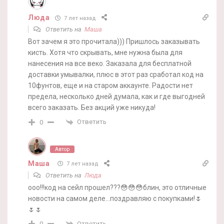
Люда
7 лет назад
Ответить на
Маша
Вот зачем я это прочитала))) Пришлось заказывать
кисть. Хотя что скрывать, мне нужна была для
нанесения на все веко. Заказала для бесплатной
доставки умывалки, плюс в этот раз сработал код на
10фунтов, еще и на старом аккаунте. Радости нет
предела, несколько дней думала, как и где выгодней
всего заказать. Без акций уже никуда!
Ответить
0
Автор
Маша
7 лет назад
Ответить на
Люда
ооо!!!код на сейл прошел???😳😳😳блин, это отличные
новости на самом деле…поздравляю с покупками!🌷
🌷🌷
Ответить
0