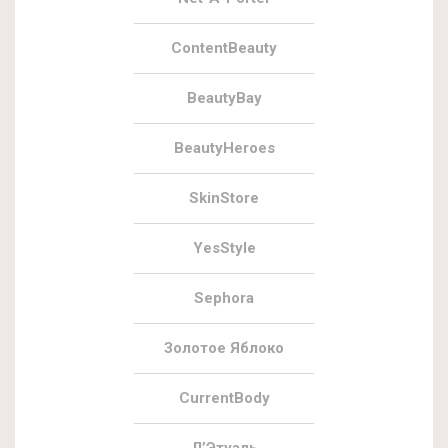
ContentBeauty
BeautyBay
BeautyHeroes
SkinStore
YesStyle
Sephora
Золотое Яблоко
CurrentBody
Л’Этуаль