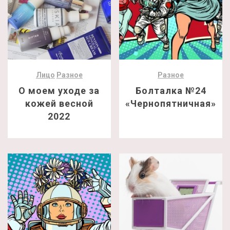
Лицо
Разное
Разное
О моем уходе за
Болталка №24
кожей весной
«Чернопятничная»
2022