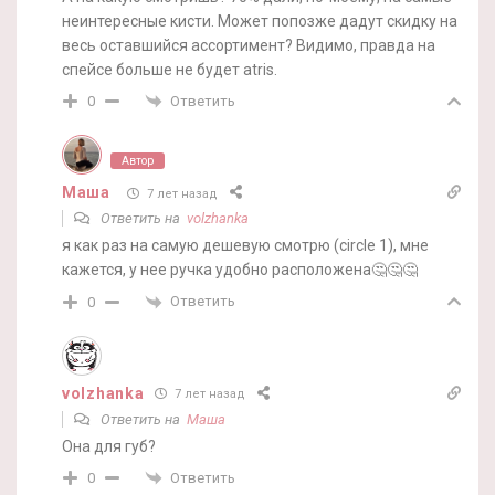
неинтересные кисти. Может попозже дадут скидку на
весь оставшийся ассортимент? Видимо, правда на
спейсе больше не будет atris.
Ответить
0
Автор
Маша
7 лет назад
Ответить на
volzhanka
я как раз на самую дешевую смотрю (circle 1), мне
кажется, у нее ручка удобно расположена🤔🤔🤔
Ответить
0
volzhanka
7 лет назад
Ответить на
Маша
Она для губ?
Ответить
0