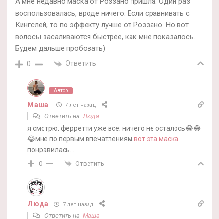
А мне недавно маска от Роззано пришла. Один раз
воспользовалась, вроде ничего. Если сравнивать с
Кингслей, то по эффекту лучше от Роззано. Но вот
волосы засаливаются быстрее, как мне показалось.
Будем дальше пробовать)
Ответить
0
Автор
Маша
7 лет назад
Ответить на
Люда
я смотрю, ферретти уже все, ничего не осталось😂😂
😂мне по первым впечатлениям
вот эта маска
понравилась…
Ответить
0
Люда
7 лет назад
Ответить на
Маша