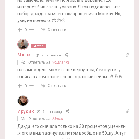
интернет был очень условно. Я так надеялась, что
набор дождется моего возвращения в Москву. Но,
увы, не повезло. 😠😠😠
Ответить
0
Автор
Маша
7 лет назад
Ответить на
volzhanka
на самом деле может еще вернуться, без шуток, у
спейса в этом плане очень странные сейлы…🤞🤞🤞
Ответить
0
Ирусик
7 лет назад
Ответить на
Маша
Да-да..его сначала только на 30 процентов уценили
,я его в виш закинула,а потом вообще на 50..ну ,А тут