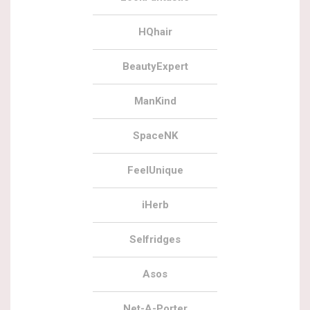
HQhair
BeautyExpert
ManKind
SpaceNK
FeelUnique
iHerb
Selfridges
Asos
Net-A-Porter