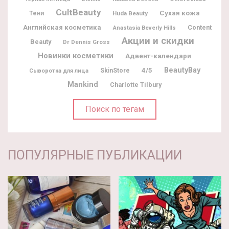
CultBeauty
Сухая кожа
Тени
Huda Beauty
Английская косметика
Content
Anastasia Beverly Hills
Акции и скидки
Beauty
Dr Dennis Gross
Новинки косметики
Адвент-календари
BeautyBay
4/5
SkinStore
Сыворотка для лица
Mankind
Charlotte Tilbury
Поиск по тегам
ПОПУЛЯРНЫЕ ПУБЛИКАЦИИ