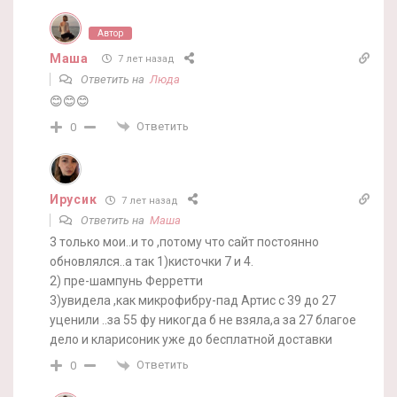
Автор
Маша
7 лет назад
Ответить на
Люда
😊😊😊
Ответить
0
Ирусик
7 лет назад
Ответить на
Маша
3 только мои..и то ,потому что сайт постоянно
обновлялся..а так 1)кисточки 7 и 4.
2) пре-шампунь Ферретти
3)увидела ,как микрофибру-пад Артис с 39 до 27
уценили ..за 55 фу никогда б не взяла,а за 27 благое
дело и кларисоник уже до бесплатной доставки
Ответить
0