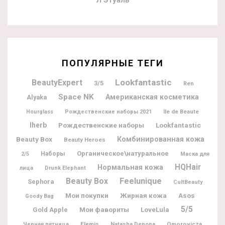
ПОПУЛЯРНЫЕ ТЕГИ
Lookfantastic
BeautyExpert
3/5
Ren
Space NK
Американская косметика
Alyaka
Ile de Beaute
Hourglass
Рождественские наборы 2021
Iherb
Рождественские наборы
Lookfantastic
Beauty Box
Комбинированная кожа
Beauty Heroes
Органическое\натуральное
Наборы
2/5
Маска для
HQHair
Нормальная кожа
лица
Drunk Elephant
Beauty Box
Feelunique
Sephora
CultBeauty
Мои покупки
Жирная кожа
Asos
Goody Bag
5/5
Мои фавориты
Gold Apple
LoveLula
Elemis
Natasha Denona
Omorovicza
Черная пятница