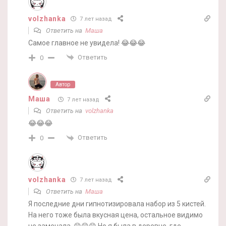
volzhanka
7 лет назад
Ответить на
Маша
Самое главное не увидела! 😂😂😂
Ответить
0
Автор
Маша
7 лет назад
Ответить на
volzhanka
😂😂😂
Ответить
0
volzhanka
7 лет назад
Ответить на
Маша
Я последние дни гипнотизировала набор из 5 кистей.
На него тоже была вкусная цена, остальное видимо
не замечала. 😁😁😁 Но я была в деревне, где