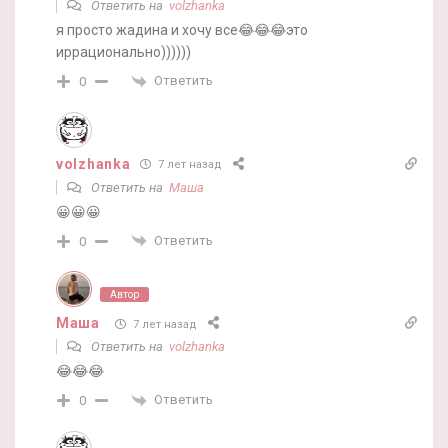
Ответить на
volzhanka
я просто жадина и хочу все😂😂😂это
иррационально))))))
Ответить
0
volzhanka
7 лет назад
Ответить на
Маша
😀😀😀
Ответить
0
Автор
Маша
7 лет назад
Ответить на
volzhanka
😂😂😂
Ответить
0