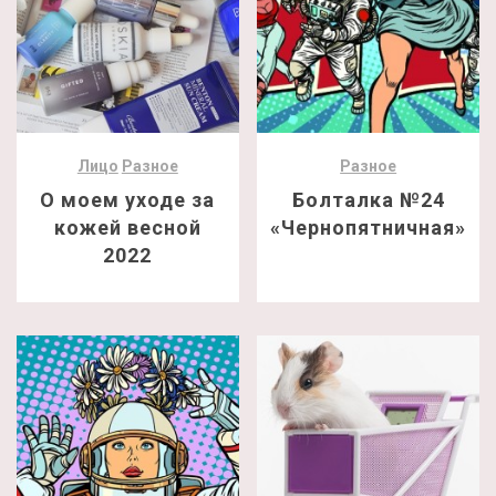
Лицо
Разное
Разное
О моем уходе за
Болталка №24
кожей весной
«Чернопятничная»
2022