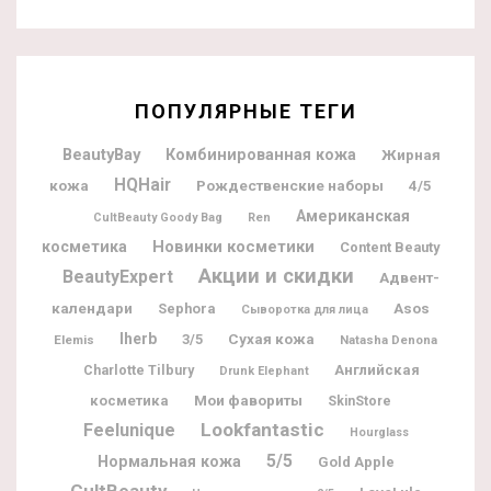
ПОПУЛЯРНЫЕ ТЕГИ
BeautyBay
Комбинированная кожа
Жирная
HQHair
кожа
Рождественские наборы
4/5
Американская
CultBeauty Goody Bag
Ren
Новинки косметики
косметика
Content Beauty
Акции и скидки
BeautyExpert
Адвент-
календари
Sephora
Asos
Сыворотка для лица
Iherb
3/5
Сухая кожа
Elemis
Natasha Denona
Charlotte Tilbury
Английская
Drunk Elephant
Мои фавориты
косметика
SkinStore
Lookfantastic
Feelunique
Hourglass
5/5
Нормальная кожа
Gold Apple