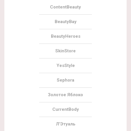
ContentBeauty
BeautyBay
BeautyHeroes
SkinStore
YesStyle
Sephora
Золотое Яблоко
CurrentBody
Л’Этуаль