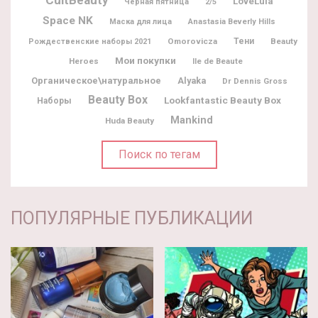
CultBeauty
LoveLula
Черная пятница
2/5
Space NK
Маска для лица
Anastasia Beverly Hills
Omorovicza
Тени
Beauty
Рождественские наборы 2021
Мои покупки
Heroes
Ile de Beaute
Органическое\натуральное
Alyaka
Dr Dennis Gross
Beauty Box
Lookfantastic Beauty Box
Наборы
Mankind
Huda Beauty
Поиск по тегам
ПОПУЛЯРНЫЕ ПУБЛИКАЦИИ