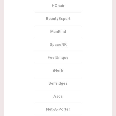
HQhair
BeautyExpert
ManKind
SpaceNK
FeelUnique
iHerb
Selfridges
Asos
Net-A-Porter