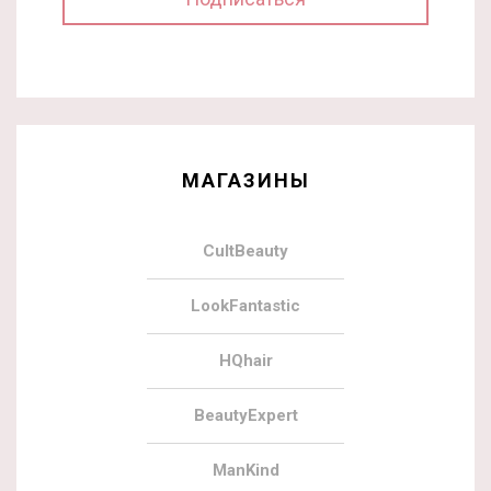
МАГАЗИНЫ
CultBeauty
LookFantastic
HQhair
BeautyExpert
ManKind