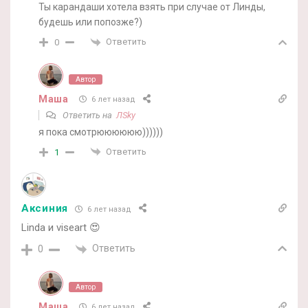
Ты карандаши хотела взять при случае от Линды,
будешь или попозже?)
Ответить
0
Автор
Маша
6 лет назад
Ответить на
ЛSky
я пока смотрюююююю))))))
Ответить
1
Аксиния
6 лет назад
Linda и viseart 😍
Ответить
0
Автор
Маша
6 лет назад