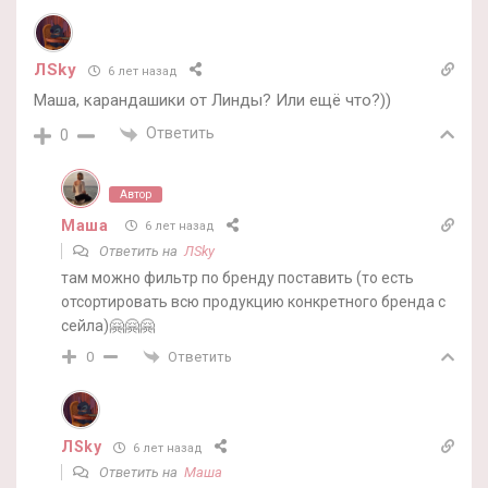
ЛSky
6 лет назад
Маша, карандашики от Линды? Или ещё что?))
Ответить
0
Автор
Маша
6 лет назад
Ответить на
ЛSky
там можно фильтр по бренду поставить (то есть
отсортировать всю продукцию конкретного бренда с
сейла)🤗🤗🤗
Ответить
0
ЛSky
6 лет назад
Ответить на
Маша