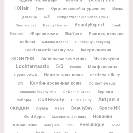
Адвент-календари
Mankind
HQHair
Органическое\натуральное
Тени
Маска
4/5
для лица
Рождественские наборы 2021
BeautyExpert
Omorovicza
Beauty Heroes
Drunk
Жирная кожа
Рождественские
SkinStore
Elephant
наборы
Natasha Denona
CultBeauty Goody Bag
Lookfantastic Beauty Box
Американская
косметика
Мои покупки
Английская косметика
Lookfantastic
5/5
Мои фавориты
Elemis
Нормальная кожа
Сухая кожа
Charlotte Tilbury
Комбинированная кожа
3/5
Content Beauty
Sephora
Dr Dennis Gross
Anastasia Beverly Hills
Акции и
CultBeauty
Наборы
Huda Beauty
скидки
BeautyBay
Space NK
Alyaka
Asos
Новинки
Gold Apple
Сыворотка для лица
Feelunique
косметики
Ile de
Hourglass
Ren