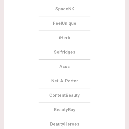
SpaceNK
FeelUnique
iHerb
Selfridges
Asos
Net-A-Porter
ContentBeauty
BeautyBay
BeautyHeroes