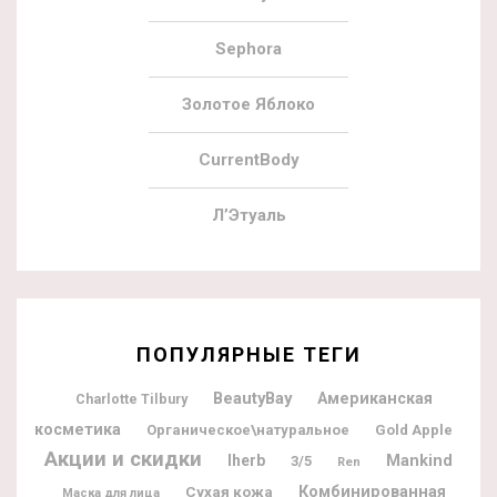
Sephora
Золотое Яблоко
CurrentBody
Л’Этуаль
ПОПУЛЯРНЫЕ ТЕГИ
BeautyBay
Американская
Charlotte Tilbury
косметика
Органическое\натуральное
Gold Apple
Акции и скидки
Iherb
Mankind
3/5
Ren
Комбинированная
Сухая кожа
Маска для лица