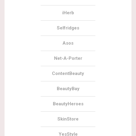
iHerb
Selfridges
Asos
Net-A-Porter
ContentBeauty
BeautyBay
BeautyHeroes
SkinStore
YesStyle