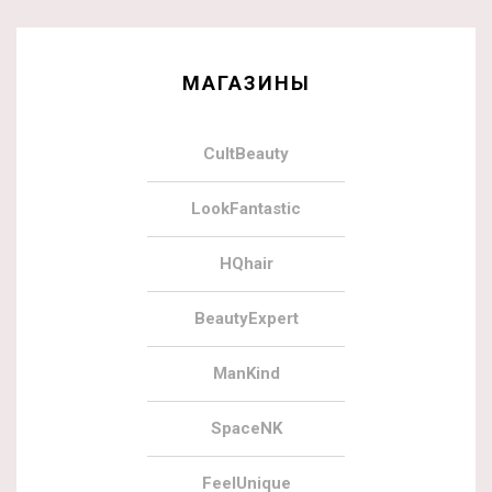
МАГАЗИНЫ
CultBeauty
LookFantastic
HQhair
BeautyExpert
ManKind
SpaceNK
FeelUnique