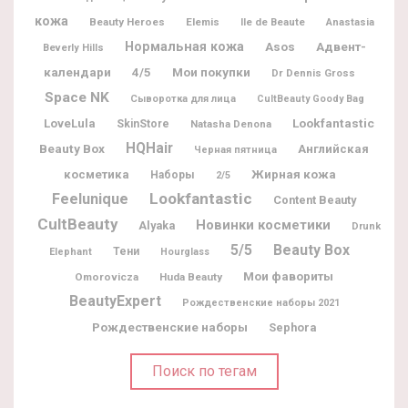
кожа
Beauty Heroes
Elemis
Ile de Beaute
Anastasia
Нормальная кожа
Адвент-
Asos
Beverly Hills
календари
Мои покупки
4/5
Dr Dennis Gross
Space NK
Сыворотка для лица
CultBeauty Goody Bag
Lookfantastic
LoveLula
SkinStore
Natasha Denona
HQHair
Beauty Box
Английская
Черная пятница
Жирная кожа
косметика
Наборы
2/5
Lookfantastic
Feelunique
Content Beauty
CultBeauty
Новинки косметики
Alyaka
Drunk
5/5
Beauty Box
Тени
Elephant
Hourglass
Мои фавориты
Omorovicza
Huda Beauty
BeautyExpert
Рождественские наборы 2021
Рождественские наборы
Sephora
Поиск по тегам