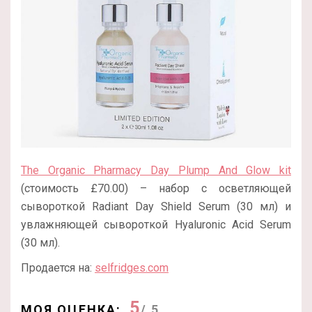
The Organic Pharmacy Day Plump And Glow kit
(стоимость £70.00) – набор с осветляющей
сывороткой Radiant Day Shield Serum (30 мл) и
увлажняющей сывороткой Hyaluronic Acid Serum
(30 мл).
Продается на:
selfridges.com
5
МОЯ ОЦЕНКА:
/ 5