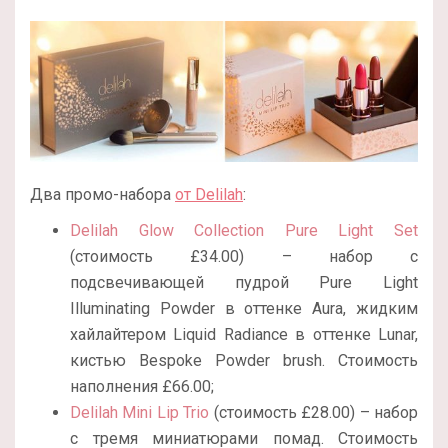
Два промо-набора
от Delilah
:
Delilah Glow Collection Pure Light Set
(стоимость £34.00) – набор с
подсвечивающей пудрой Pure Light
Illuminating Powder в оттенке Aura, жидким
хайлайтером Liquid Radiance в оттенке Lunar,
кистью Bespoke Powder brush. Стоимость
наполнения £66.00;
Delilah Mini Lip Trio
(стоимость £28.00) – набор
с тремя миниатюрами помад. Стоимость