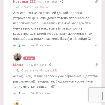
Наталья_333
5 лет назад
Ответить на
Маша
Ага, серьезные, со старшей дочкой недавно
устраивали день спа, дочка хотела, чтобы все по-
взрослому было — мазались кремом Барбары 🙈 и
очень просила ее накрасить (я резко против
косметики для детей, но сделала исключение), так
она выбрала тени Наташкины (Love) и Шисейдо 😀
Ответить
2
Автор
Маша
5 лет назад
Ответить на
Наталья_333
ахаха)))) ой, Наташ, запросы уже серьезные, с детства
разбирается)))) подрастет, бюджетной косметикой
точно не отделаешься)))))))
Ответить
1
↓