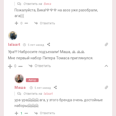
Ответить на
Вика
Пожалуйста, Вика!🌹🌹🌹 на asos уже разобрали,
ага(((
Ответить
0
lalaart
5 лет назад
Ура!!! Набросите подъехали! Маша, 🙏 🙏🙏
Мне первый набор Питера Томаса приглянулся.
Ответить
0
Автор
Маша
5 лет назад
Ответить на
lalaart
ура-ура🤗🤗🤗 ага, у этого бренда очень достойные
наборы🤗🤗🤗
Ответить
1