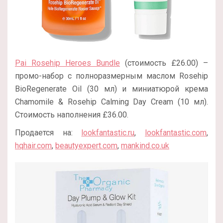
Pai Rosehip Heroes Bundle
(стоимость £26.00) –
промо-набор с полноразмерным маслом Rosehip
BioRegenerate Oil (30 мл) и миниатюрой крема
Chamomile & Rosehip Calming Day Cream (10 мл).
Стоимость наполнения £36.00.
Продается на:
lookfantastic.ru
,
lookfantastic.com
,
hqhair.com
,
beautyexpert.com
,
mankind.co.uk