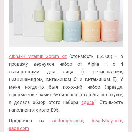
Alpha-H Vitamin Serum kit
(стоимость £55.00) – в
продажу вернулся набор от Alpha H с 4
сыворотками для лица (с ретиноидами,
ниацинамидом, витамином С и витамином Е). У
меня когда-то был похожий набор (правда,
оформление самих бутылочек тогда было похуже,
я делала обзор этого набора
здесь
). Стоимость
наполнения около £95.
Продается на:
selfridges.com
,
beautybay.com
,
asos.com