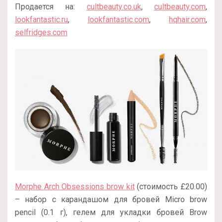
Продается на:
cultbeauty.co.uk
,
cultbeauty.com
,
lookfantastic.ru
,
lookfantastic.com
,
hqhair.com
,
selfridges.com
Morphe Arch Obsessions brow kit
(стоимость £20.00)
– набор с карандашом для бровей Micro brow
pencil (0.1 г), гелем для укладки бровей Brow