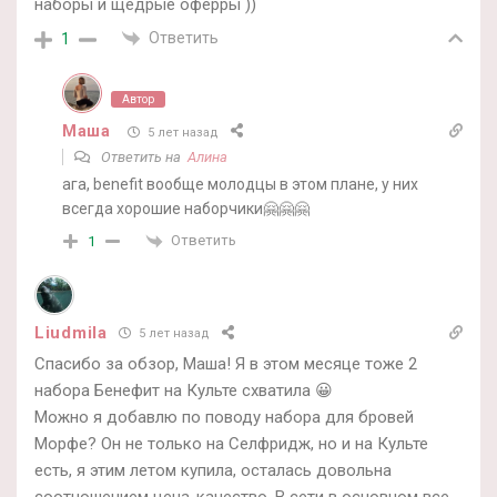
наборы и щедрые оферры ))
Ответить
1
Автор
Маша
5 лет назад
Ответить на
Алина
ага, benefit вообще молодцы в этом плане, у них
всегда хорошие наборчики🤗🤗🤗
Ответить
1
Liudmila
5 лет назад
Спасибо за обзор, Маша! Я в этом месяце тоже 2
набора Бенефит на Культе схватила 😀
Можно я добавлю по поводу набора для бровей
Морфе? Он не только на Селфридж, но и на Культе
есть, я этим летом купила, осталась довольна
соотношением цена-качество. В сети в основном все