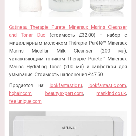
Gatineau Therapie Purete Mineraux Marins Cleanser
and Toner Duo
(стоимость £32.00) – набор с
мицеллярным молочком Thérapie Purété™ Mineraux
Marins Micellar Milk Cleanser (200 мл),
увлажняющим тоником Thérapie Purété™ Mineraux
Marins Hydrating Toner (200 мл) и салфеткой для
умывания. Стоимость наполнения £47.50.
Продается на:
lookfantastic.ru
,
lookfantastic.com
,
hqhair.com
,
beautyexpert.com
,
mankind.co.uk
,
feelunique.com