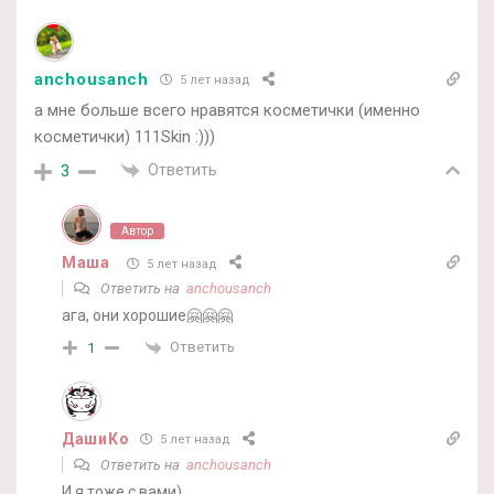
anchousanch
5 лет назад
а мне больше всего нравятся косметички (именно
косметички) 111Skin :)))
Ответить
3
Автор
Маша
5 лет назад
Ответить на
anchousanch
ага, они хорошие🤗🤗🤗
Ответить
1
ДашиКо
5 лет назад
Ответить на
anchousanch
И я тоже с вами)