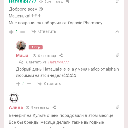
НаталиЯ777
5 лет назад
Доброго всем!😊
Машенька!⚘⚘⚘
Мне понравился наборчик от Organic Pharmacy.
Ответить
1
Автор
Маша
5 лет назад
Ответить на
НаталиЯ777
Добрый день, Наташа!🌷🌷🌷 а у меня набор от alpha h
любимый на этой неделе🥰🥰🥰
Ответить
3
Алина
5 лет назад
Бенефит на Культе очень порадовали в этом месяце
Все бы бренды месяца делали такие выгодные