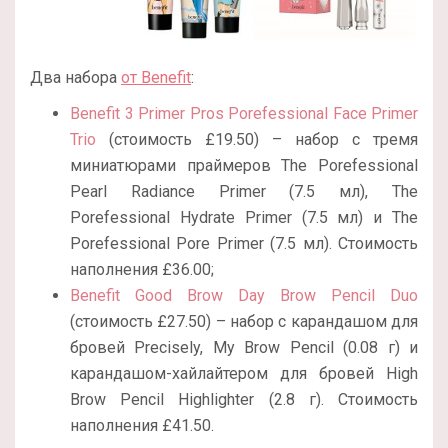
Два набора
от Benefit
:
Benefit 3 Primer Pros Porefessional Face Primer
Trio
(стоимость
£
19.50) –
набор с тремя
миниатюрами праймеров The Porefessional
Pearl Radiance Primer (7.5 мл), The
Porefessional Hydrate Primer (7.5 мл) и The
Porefessional Pore Primer (7.5 мл). Стоимость
наполнения £36.00;
Benefit Good Brow Day Brow Pencil Duo
(стоимость
£
27.50
)
– набор с карандашом для
бровей Precisely, My Brow Pencil (0.08 г) и
карандашом-хайлайтером для бровей High
Brow Pencil Highlighter (2.8 г). Стоимость
наполнения £41.50.