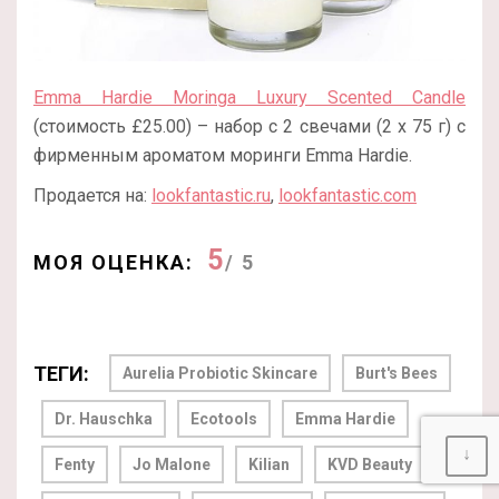
Emma Hardie Moringa Luxury Scented Candle
(стоимость £25.00) – набор с 2 свечами (2 х 75 г) с
фирменным ароматом моринги Emma Hardie.
Продается на:
lookfantastic.ru
,
lookfantastic.com
5
МОЯ ОЦЕНКА:
/ 5
ТЕГИ:
Aurelia Probiotic Skincare
Burt's Bees
Dr. Hauschka
Ecotools
Emma Hardie
↓
Fenty
Jo Malone
Kilian
KVD Beauty