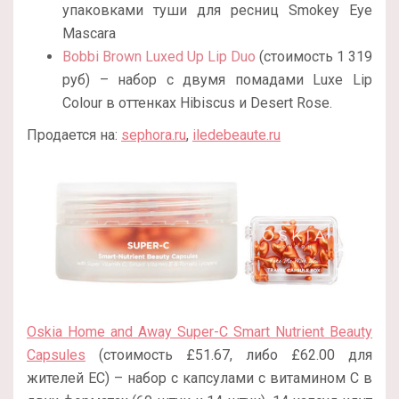
упаковками туши для ресниц Smokey Eye
Mascara
Bobbi Brown Luxed Up Lip Duo
(стоимость 1 319
руб) – набор с двумя помадами Luxe Lip
Colour в оттенках Hibiscus и Desert Rose.
Продается на:
sephora.ru
,
iledebeaute.ru
Oskia Home and Away Super-C Smart Nutrient Beauty
Capsules
(стоимость £51.67, либо £62.00 для
жителей ЕС) – набор с капсулами с витамином С в