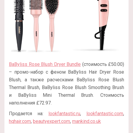
BaByliss Rose Blush Dryer Bundle
(стоимость £50.00)
– промо-набор с феном BaByliss Hair Dryer Rose
Blush, а также расческами BaByliss Rose Blush
Thermal Brush, BaByliss Rose Blush Smoothing Brush
и BaByliss Mini Thermal Brush. Стоимость
наполнения £72.97.
Продается на:
lookfantastic.ru
,
lookfantastic.com
,
hqhair.com
,
beautyexpert.com
,
mankind.co.uk