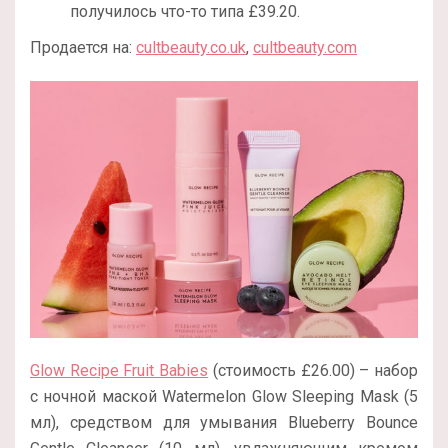
получилось что-то типа £39.20.
Продается на:
cultbeauty.co.uk
,
cultbeauty.com
Glow Recipe Fruit Babies
(стоимость
£
26.00
) – набор
с ночной маской Watermelon Glow Sleeping Mask (5
мл), средством для умывания Blueberry Bounce