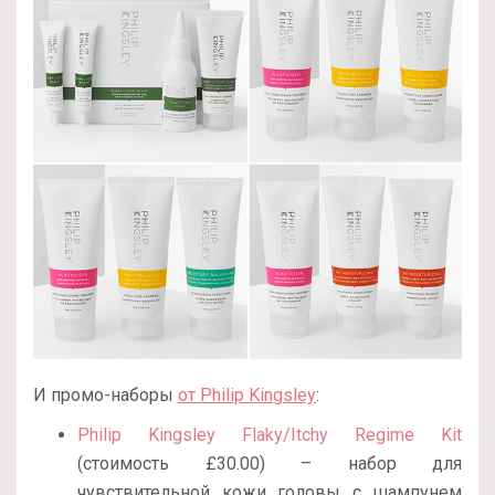
И промо-наборы
от Philip Kingsley
:
Philip Kingsley Flaky/Itchy Regime Kit
(стоимость £30.00) – набор для
чувствительной кожи головы с шампунем