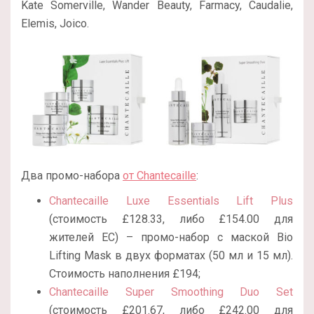
Kate Somerville, Wander Beauty, Farmacy, Caudalie,
Elemis, Joico.
Два промо-набора
от Chantecaille
:
Chantecaille Luxe Essentials Lift Plus
(стоимость £128.33, либо £154.00 для
жителей ЕС) – промо-набор с маской Bio
Lifting Mask в двух форматах (50 мл и 15 мл).
Стоимость наполнения
£194;
Chantecaille Super Smoothing Duo Set
(стоимость £201.67, либо £242.00 для