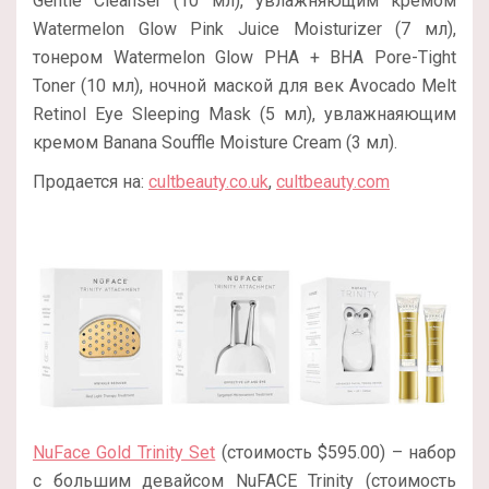
Gentle Cleanser (10 мл), увлажняющим кремом
Watermelon Glow Pink Juice Moisturizer (7 мл),
тонером Watermelon Glow PHA + BHA Pore-Tight
Toner (10 мл), ночной маской для век Avocado Melt
Retinol Eye Sleeping Mask (5 мл), увлажнаяющим
кремом Banana Souffle Moisture Cream (3 мл).
Продается на:
cultbeauty.co.uk
,
cultbeauty.com
NuFace Gold Trinity Set
(стоимость $595.00) – набор
с большим девайсом NuFACE Trinity (стоимость