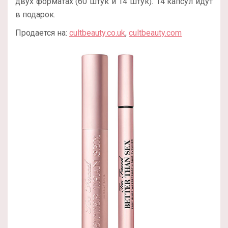
двух форматах (60 штук и 14 штук). 14 капсул идут
в подарок.
Продается на:
cultbeauty.co.uk
,
cultbeauty.com