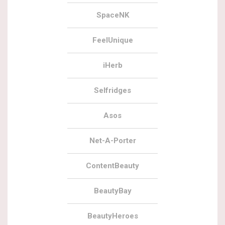
SpaceNK
FeelUnique
iHerb
Selfridges
Asos
Net-A-Porter
ContentBeauty
BeautyBay
BeautyHeroes