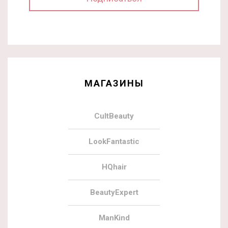
МАГАЗИНЫ
CultBeauty
LookFantastic
HQhair
BeautyExpert
ManKind