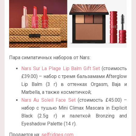
Пара симпатичных наборов от Nars:
Nars Sur La Plage Lip Balm Gift Set
(стоимость
£39.00) – набор с тремя бальзамами Afterglow
Lip Balm (3 г) в оттенках Orgasm, Baja и
Marbella, а также косметичкой;
Nars Au Soleil Face Set
(стоимость £45.00) –
набор с тушью Mini Climax Mascara in Explicit
Black (2.5g г) и палеткой Bronzing and
Eyeshadow Palette (14 г).
Продается на:
selfridges.com