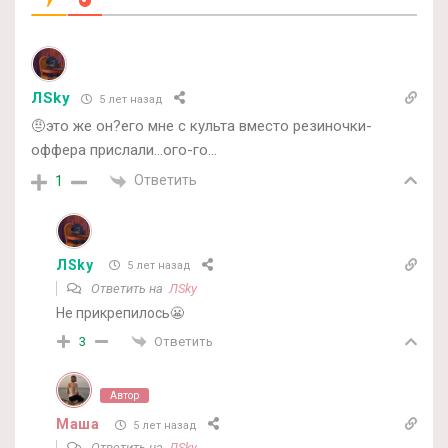
ЛSky
5 лет назад
🤨это же он?его мне с культа вместо резиночки-
оффера прислали…ого-го…
Ответить
1
ЛSky
5 лет назад
Ответить на
ЛSky
Не прикрепилось😬
Ответить
3
Автор
Маша
5 лет назад
Ответить на
ЛSky