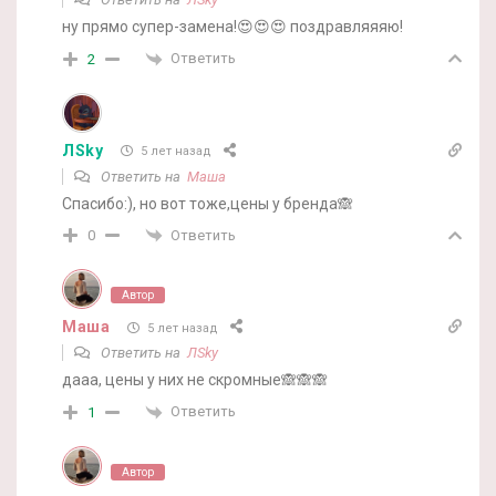
ну прямо супер-замена!😍😍😍 поздравляяяю!
Ответить
2
ЛSky
5 лет назад
Ответить на
Маша
Спасибо:), но вот тоже,цены у бренда🙈
Ответить
0
Автор
Маша
5 лет назад
Ответить на
ЛSky
дааа, цены у них не скромные🙈🙈🙈
Ответить
1
Автор