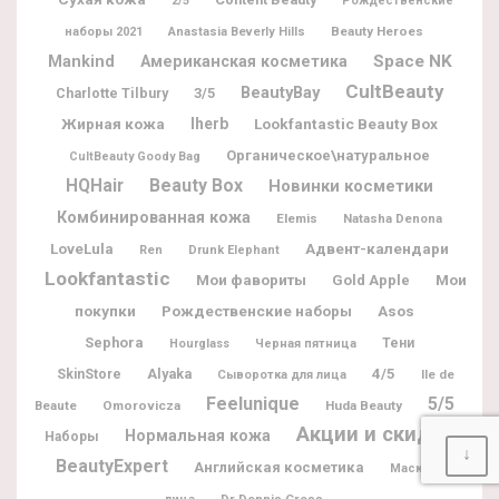
2/5
Рождественские
Beauty Heroes
наборы 2021
Anastasia Beverly Hills
Space NK
Mankind
Американская косметика
CultBeauty
BeautyBay
Charlotte Tilbury
3/5
Жирная кожа
Iherb
Lookfantastic Beauty Box
Органическое\натуральное
CultBeauty Goody Bag
Beauty Box
HQHair
Новинки косметики
Комбинированная кожа
Elemis
Natasha Denona
Адвент-календари
LoveLula
Ren
Drunk Elephant
Lookfantastic
Мои фавориты
Мои
Gold Apple
покупки
Рождественские наборы
Asos
Sephora
Тени
Hourglass
Черная пятница
Alyaka
4/5
SkinStore
Ile de
Сыворотка для лица
Feelunique
5/5
Beaute
Omorovicza
Huda Beauty
Акции и скидки
Нормальная кожа
Наборы
↓
BeautyExpert
Английская косметика
Маска для
Dr Dennis Gross