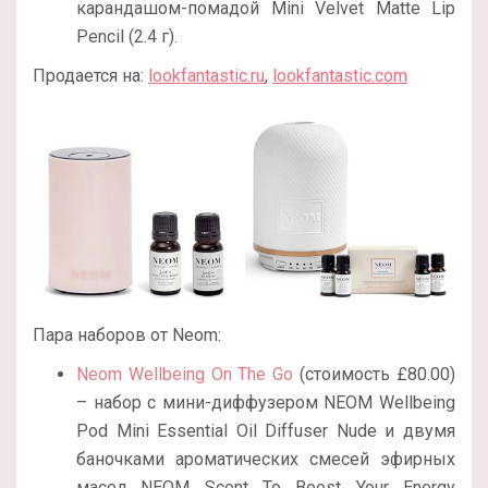
карандашом-помадой Mini Velvet Matte Lip
Pencil (2.4 г).
Продается на:
lookfantastic.ru
,
lookfantastic.com
Пара наборов от Neom:
Neom Wellbeing On The Go
(стоимость £80.00)
– набор с мини-диффузером NEOM Wellbeing
Pod Mini Essential Oil Diffuser Nude и двумя
баночками ароматических смесей эфирных
масел NEOM Scent To Boost Your Energy