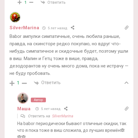
Ответить
1
SilverMarina
5 лет назад
Babor ампулки симпатичные, очень любила раньше,
правда, на скинсторе редко покупаю, но вдруг что-
нибудь симпатичное и скидочные будет, поэтому ушли
в виш. Малин и Гетц тоже в више, правда,
дезодорантов ну очень много дома, пока не истрачу —
не буду пробовать.
Ответить
1
Автор
Маша
5 лет назад
Ответить на
SilverMarina
На babor периодически бывают отличные скидки, так
что я пока тоже в виш сложила, до лучших времён🙈
🙈🙈