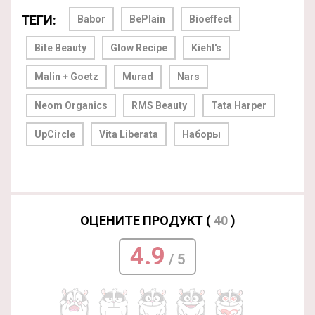
ТЕГИ:
Babor
BePlain
Bioeffect
Bite Beauty
Glow Recipe
Kiehl's
Malin + Goetz
Murad
Nars
Neom Organics
RMS Beauty
Tata Harper
UpCircle
Vita Liberata
Наборы
ОЦЕНИТЕ ПРОДУКТ (
40
)
4.9
/ 5