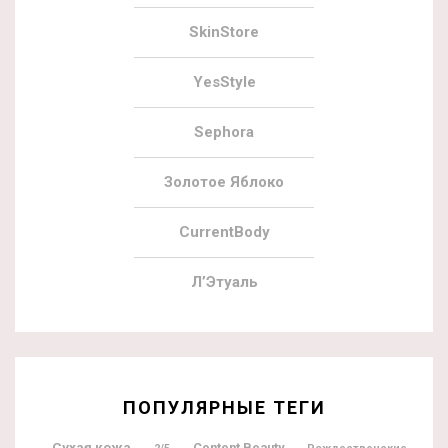
SkinStore
YesStyle
Sephora
Золотое Яблоко
CurrentBody
Л’Этуаль
ПОПУЛЯРНЫЕ ТЕГИ
Сухая кожа
Content Beauty