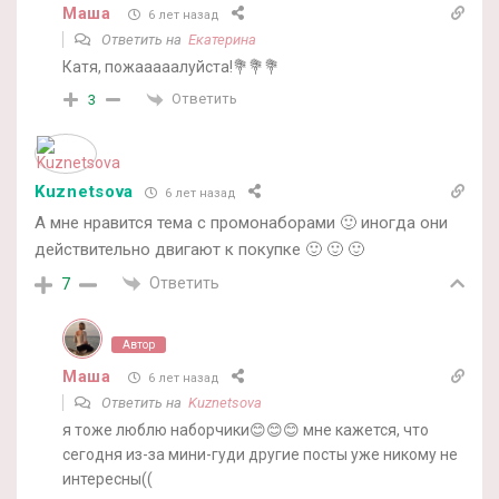
Маша
6 лет назад
Ответить на
Екатерина
Катя, пожааааалуйста!💐💐💐
Ответить
3
Kuznetsova
6 лет назад
А мне нравится тема с промонаборами 🙂 иногда они
действительно двигают к покупке 🙂 🙂 🙂
Ответить
7
Автор
Маша
6 лет назад
Ответить на
Kuznetsova
я тоже люблю наборчики😊😊😊 мне кажется, что
сегодня из-за мини-гуди другие посты уже никому не
интересны((