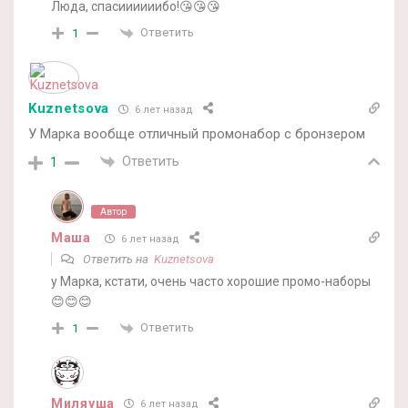
Люда, спасиииииибо!😘😘😘
Ответить
1
Kuznetsova
6 лет назад
У Марка вообще отличный промонабор с бронзером
Ответить
1
Автор
Маша
6 лет назад
Ответить на
Kuznetsova
у Марка, кстати, очень часто хорошие промо-наборы
😊😊😊
Ответить
1
Миляуша
6 лет назад