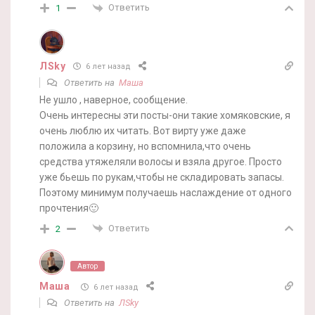
Ответить
1
ЛSky
6 лет назад
Ответить на
Маша
Не ушло , наверное, сообщение.
Очень интересны эти посты-они такие хомяковские, я
очень люблю их читать. Вот вирту уже даже
положила а корзину, но вспомнила,что очень
средства утяжеляли волосы и взяла другое. Просто
уже бьешь по рукам,чтобы не складировать запасы.
Поэтому минимум получаешь наслаждение от одного
прочтения🙂
Ответить
2
Автор
Маша
6 лет назад
Ответить на
ЛSky