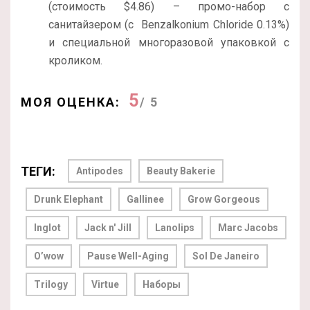
(стоимость $4.86) – промо-набор с
санитайзером (с
Benzalkonium Chloride 0.13%)
и специальной многоразовой упаковкой с
кроликом.
5
МОЯ ОЦЕНКА:
/ 5
ТЕГИ:
Antipodes
Beauty Bakerie
Drunk Elephant
Gallinee
Grow Gorgeous
Inglot
Jack n' Jill
Lanolips
Marc Jacobs
O’wow
Pause Well-Aging
Sol De Janeiro
Trilogy
Virtue
Наборы