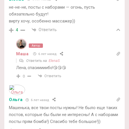
не-не-не, посты с наборами — огонь, пусть
обязательно будут!
вирту хочу, особенно массажер))
Ответить
4
Автор
Маша
6 лет назад
Ответить на
ElenaS
Лена, спасииииибо!😘😘😘
Ответить
0
Ольга
6 лет назад
Машенька, все твои посты нужны! Не было еще таких
постов, которые бы были не интересны! А с наборами
посты прям бомба!) Спасибо тебе большое!))