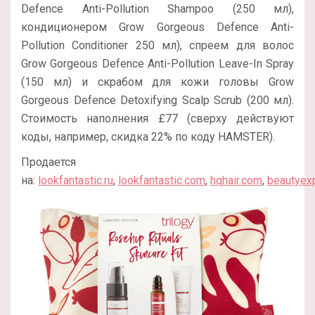
Defence Anti-Pollution Shampoo (250 мл),
кондиционером Grow Gorgeous Defence Anti-
Pollution Conditioner 250 мл), спреем для волос
Grow Gorgeous Defence Anti-Pollution Leave-In Spray
(150 мл) и скрабом для кожи головы Grow
Gorgeous Defence Detoxifying Scalp Scrub (200 мл).
Стоимость наполнения £77 (сверху действуют
коды, например, скидка 22% по коду HAMSTER).
Продается
на:
lookfantastic.ru
,
lookfantastic.com
,
hqhair.com
,
beautyex