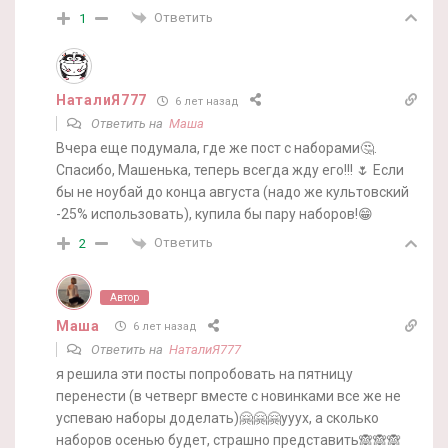
Ответить
1
НаталиЯ777
6 лет назад
Ответить на
Маша
Вчера еще подумала, где же пост с наборами🤔.
Спасибо, Машенька, теперь всегда жду его!!! 🌷 Если
бы не ноубай до конца августа (надо же культовский
-25% использовать), купила бы пару наборов!😁
Ответить
2
Автор
Маша
6 лет назад
Ответить на
НаталиЯ777
я решила эти посты попробовать на пятницу
перенести (в четверг вместе с новинками все же не
успеваю наборы доделать)🤗🤗🤗ууух, а сколько
наборов осенью будет, страшно представить🙈🙈🙈