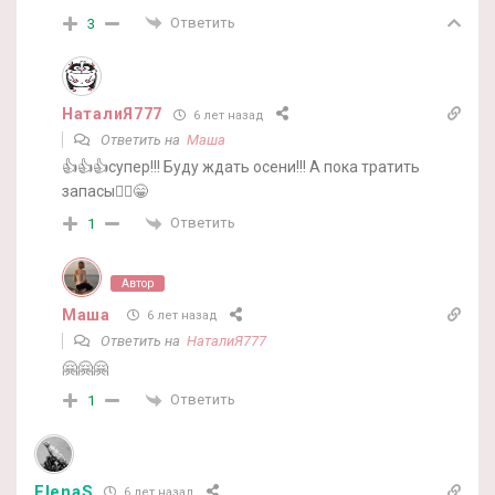
Ответить
3
НаталиЯ777
6 лет назад
Ответить на
Маша
👍👍👍супер!!! Буду ждать осени!!! А пока тратить
запасы🤦‍♀️😁
Ответить
1
Автор
Маша
6 лет назад
Ответить на
НаталиЯ777
🤗🤗🤗
Ответить
1
ElenaS
6 лет назад