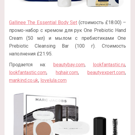
Gallinee The Essential Body Set
(стоимость £18.00) –
промо-набор с кремом для рук One Prebiotic Hand
Cream (50 мл) и мылом с пребиотиками One
Prebiotic Cleansing Bar (100 г). Стоимость
наполнения £21.95.
Продается на:
beautybay.com
,
lookfantastic.ru
,
lookfantastic.com
,
hqhair.com
,
beautyexpert.com
,
mankind.co.uk
,
lovelula.com