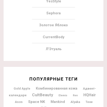
YesStyle
Sephora
Золотое Яблоко
CurrentBody
Л’Этуаль
ПОПУЛЯРНЫЕ ТЕГИ
Комбинированная кожа
Адвент-
Gold Apple
CultBeauty
HQHair
календари
Elemis
Ren
Space NK
Mankind
Asos
Alyaka
Тени