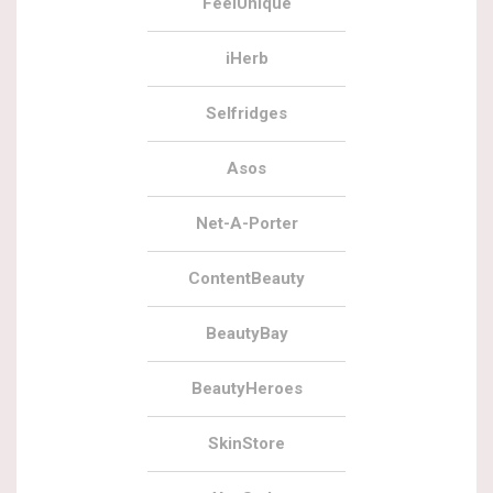
FeelUnique
iHerb
Selfridges
Asos
Net-A-Porter
ContentBeauty
BeautyBay
BeautyHeroes
SkinStore