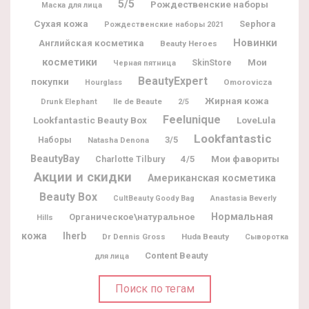
5/5
Рождественские наборы
Маска для лица
Сухая кожа
Sephora
Рождественские наборы 2021
Новинки
Английская косметика
Beauty Heroes
косметики
Мои
SkinStore
Черная пятница
BeautyExpert
покупки
Omorovicza
Hourglass
Жирная кожа
Ile de Beaute
Drunk Elephant
2/5
Feelunique
Lookfantastic Beauty Box
LoveLula
Lookfantastic
3/5
Наборы
Natasha Denona
BeautyBay
Мои фавориты
Charlotte Tilbury
4/5
Акции и скидки
Американская косметика
Beauty Box
CultBeauty Goody Bag
Anastasia Beverly
Нормальная
Органическое\натуральное
Hills
кожа
Iherb
Dr Dennis Gross
Huda Beauty
Сыворотка
Content Beauty
для лица
Поиск по тегам