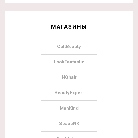
МАГАЗИНЫ
CultBeauty
LookFantastic
HQhair
BeautyExpert
ManKind
SpaceNK