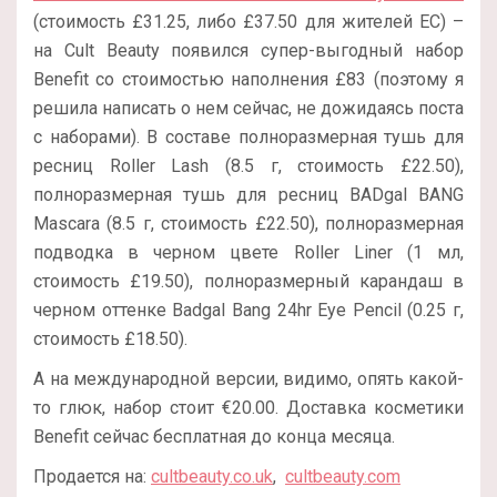
(стоимость £31.25, либо £37.50 для жителей ЕС) –
на Cult Beauty появился супер-выгодный набор
Benefit со стоимостью наполнения £83 (поэтому я
решила написать о нем сейчас, не дожидаясь поста
с наборами). В составе полноразмерная тушь для
ресниц Roller Lash (8.5 г, стоимость
£
22.50),
полноразмерная тушь для ресниц
BADgal BANG
Mascara (8.5 г, стоимость
£
22.50), полноразмерная
подводка в черном цвете
Roller Liner (1 мл,
стоимость
£
19.50), полноразмерный карандаш в
черном оттенке
Badgal Bang 24hr Eye Pencil (0.25 г,
стоимость £18.50).
А на международной версии, видимо, опять какой-
то глюк, набор стоит
€
20.00. Доставка косметики
Benefit сейчас бесплатная до конца месяца.
Продается на:
cultbeauty.co.uk
,
cultbeauty.com